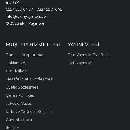
BURSA
0224 223 04 37
0224 220 16 72
info@ekinyayinevi.com
© 2026 Ekin Yayınevi
MÜŞTERI HIZMETLERI
YAYINEVLERI
Banka Hesaplarımız
Ekin Yayınevi Eski Baskı
Hakkımızda
Ekin Yayınevi
Gizlilik İlkesi
Mesafeli Satış Sözleşmesi
Üyelik Sözleşmesi
Çerez Politikası
Tüketici Yasası
İade ve Değişim Koşulları
Güvenlik İlkesi
İletişim