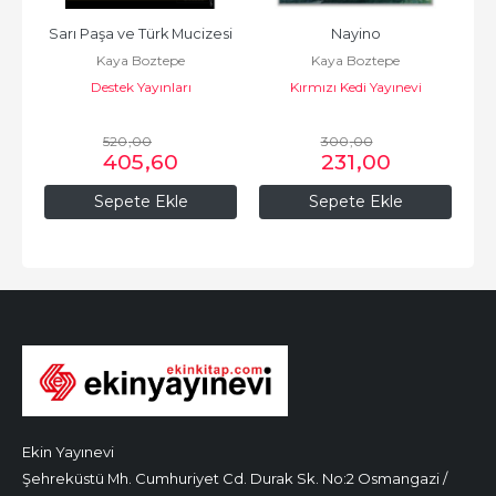
Sarı Paşa ve Türk Mucizesi
Nayino
Kaya Boztepe
Kaya Boztepe
Destek Yayınları
Kırmızı Kedi Yayınevi
520
,00
300
,00
405
,60
231
,00
Sepete Ekle
Sepete Ekle
Ekin Yayınevi
Şehreküstü Mh. Cumhuriyet Cd. Durak Sk. No:2 Osmangazi /