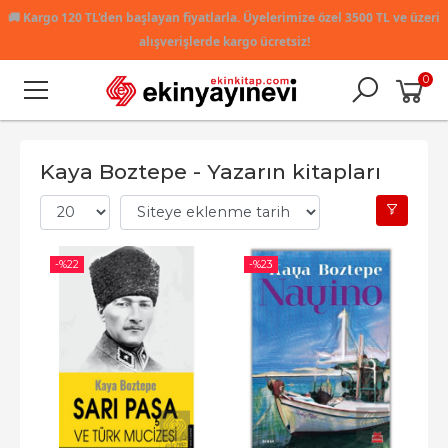
🚚
Kargo 120 TL'den başlayan fiyatlarla. Üyelerimize özel 3500 TL ve üzeri
alışverişlerde kargo ücretsiz!
0
Kaya Boztepe - Yazarın kitapları
-%
22
-%
23