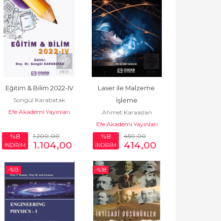
Eğitim & Bilim 2022-IV
Laser ile Malzeme 
Songül Karabatak
İşleme
Efe Akademi Yayınları
Ahmet Karaaslan
Efe Akademi Yayınları
1.200
,00
450
,00
%8
%8
1.104
,00
414
,00
İNDİRİM
İNDİRİM
-%
13
-%
18