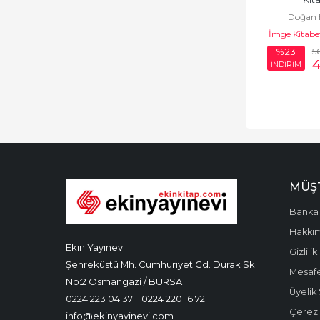
Piller
Doğan 
İmge Kitabev
Popüler Bilim
5
%23
İNDİRİM
Popüler Kültür
Sırt Çantası
Sosyal Bilimler
Sözlükler
Sözlükler ve
MÜŞT
Konuşma Kılavuzları
Banka 
Spor Bilimi
Hakkı
Ekin Yayınevi
Teknoloji
Gizlilik
Şehreküstü Mh. Cumhuriyet Cd. Durak Sk.
Mesafe
Tıp Bilimleri
No:2 Osmangazi / BURSA
Üyelik
0224 223 04 37
0224 220 16 72
Uzay Mühendisliği
Çerez P
info@ekinyayinevi.com