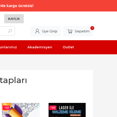
rde kargo ücretsiz!
BAYILIK
0
Üye Girişi
Sepetim
yınlarımız
Akademisyen
Outlet
tapları
-%
8
-%
8