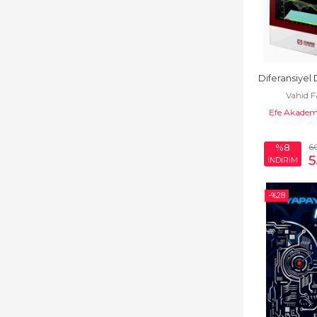
Diğer
Doğa Bilimleri
Düşünce
Diferansiyel
Vahid F
Eğitim Bilimleri
Efe Akademi
Elektrik
6
%8
Elektrik-Elektronik
5
İNDİRİM
Mühendisliği
Elektrik, Elektronik
-%
28
Endüstri
Mühendisliği
Fen Bilimleri
Hukuk