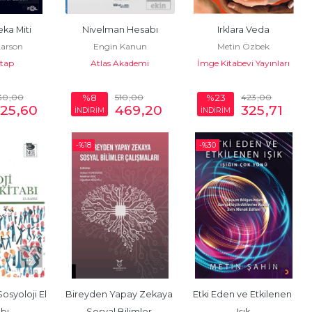
ka Miti
Nivelman Hesabı
Irklara Veda
 Larson
Engin Kanun
Metin Özbek
itap
Atlas Akademi
İmge Kitabevi Yayınları
30
,00
510
,00
423
,00
%8
%23
525
,60
469
,20
325
,71
İNDİRİM
İNDİRİM
-%
18
-%
30
syoloji El 
Bireyden Yapay Zekaya 
Etki Eden ve Etkilenen 
abı
Sosyal Bilimler 
Işık