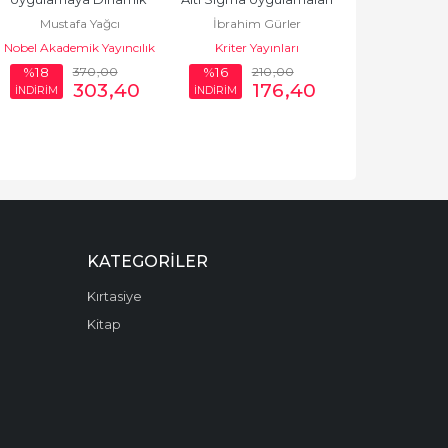
Mustafa Yağcı
İbrahim Gürler
Web Siteleri için PH
Nobel Akademik Yayıncılık
Kriter Yayınları
370
,00
210
,00
%18
%16
303
,40
176
,40
İNDİRİM
İNDİRİM
KATEGORILER
Kırtasiye
Kitap