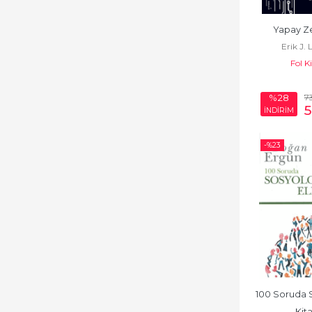
İnşaat Mühendisliği
İstatistik
Yapay Ze
Erik J.
Kırtasiye
Fol K
Kimya
7
%28
Kimya Mühendisliği
İNDİRİM
Makine Mühendisliği
-%
23
Matematik -
Geometri
Mimarlık
Mühendislik
Mühendislik, Teknik
Nükleer Enerji
100 Soruda So
Mühendisliği
Kit