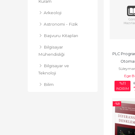
Kuram
Arkeoloji
Astronomi - Fizik
Başvuru Kitapları
Bilgisayar
PLC Progra
Mühendisliği
Otomas
Bilgisayar ve
Süleyman
Teknoloji
Ege B
%11
Bilim
İNDİRİM
Bilim - Mühendislik
-%
8
Bilim Tarihi
Çevre Mühendisliği
Deneme