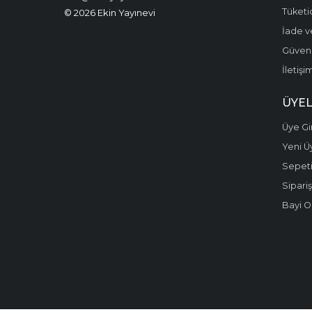
Yapay Zeka
Tüketic
© 2026 Ekin Yayınevi
İade v
Ziraat Mühendisliği
Güvenli
İletişi
ÜYEL
Üye Gir
Yeni Ü
Sepet
Sipariş
Bayi O