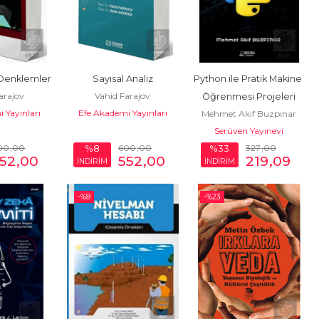
 Denklemler
Sayısal Analiz
Python ile Pratik Makine 
arajov
Vahid Farajov
Öğrenmesi Projeleri
 Yayınları
Efe Akademi Yayınları
Mehmet Akif Buzpınar
Serüven Yayınevi
00
,00
600
,00
327
,00
%8
%33
52
,00
552
,00
219
,09
İNDİRİM
İNDİRİM
-%
8
-%
23