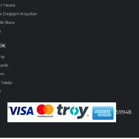
i Yasası
e Değişim Koşulları
k İlkesi
m
IK
işi
yelik
im
 Takibi
l
59948