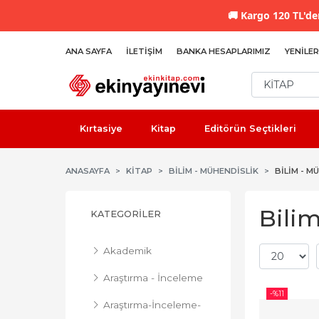
🚚
Kargo 120 TL'den
ANA SAYFA
İLETIŞIM
BANKA HESAPLARIMIZ
YENILER
Kırtasiye
Kitap
Editörün Seçtikleri
ANASAYFA
KİTAP
BILIM - MÜHENDISLIK
BILIM - M
Bilim
KATEGORILER
Akademik
Araştırma - İnceleme
-%
11
Araştırma-İnceleme-