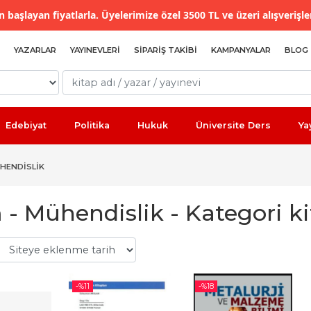
 başlayan fiyatlarla. Üyelerimize özel 3500 TL ve üzeri alışverişle
YAZARLAR
YAYINEVLERI
SIPARIŞ TAKIBI
KAMPANYALAR
BLOG
Edebiyat
Politika
Hukuk
Üniversite Ders
Ya
ÜHENDISLIK
 - Mühendislik - Kategori ki
-%
11
-%
18