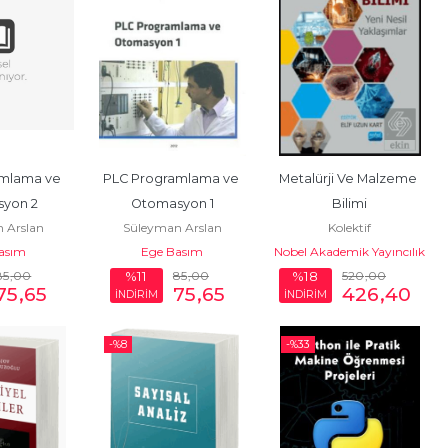
mlama ve 
PLC Programlama ve 
Metalürji Ve Malzeme 
yon 2
Otomasyon 1
Bilimi
 Arslan
Süleyman Arslan
Kolektif
asım
Ege Basım
Nobel Akademik Yayıncılık
85
,00
85
,00
520
,00
%11
%18
75
,65
75
,65
426
,40
İNDİRİM
İNDİRİM
-%
8
-%
33