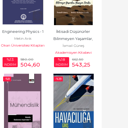
Engineering Physics - 1
İktisadi Düşünürler 
Metin Arık
Bilinmeyen Yaşamlar, 
Okan Üniversitesi Kitapları
İsmail Güneş
Yaşayan T
Akademisyen Kitabevi
580
,00
662
,50
%13
%18
504
,60
543
,25
İNDİRİM
İNDİRİM
-%
8
-%
18