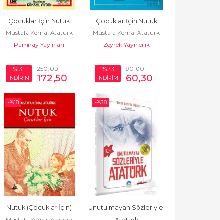
Çocuklar İçin Nutuk
Çocuklar İçin Nutuk
Mustafa Kemal Atatürk
Mustafa Kemal Atatürk
Pamiray Yayınları
Zeyrek Yayıncılık
250
,00
90
,00
%31
%33
172
,50
60
,30
İNDİRİM
İNDİRİM
-%
18
-%
38
Nutuk (Çocuklar İçin)
Unutulmayan Sözleriyle 
Mustafa Kemal Atatürk
Atatürk