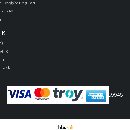
e Değişim Koşulları
k İlkesi
m
IK
işi
yelik
im
 Takibi
l
59948