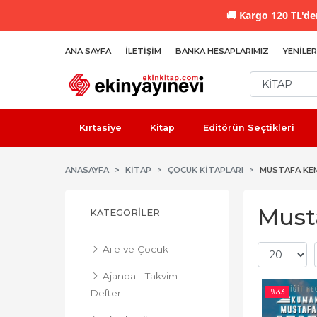
🚚
Kargo 120 TL'den
ANA SAYFA
İLETIŞIM
BANKA HESAPLARIMIZ
YENILER
Kırtasiye
Kitap
Editörün Seçtikleri
ANASAYFA
KİTAP
ÇOCUK KITAPLARI
MUSTAFA KE
Musta
KATEGORILER
Aile ve Çocuk
Ajanda - Takvim -
-%
33
Defter