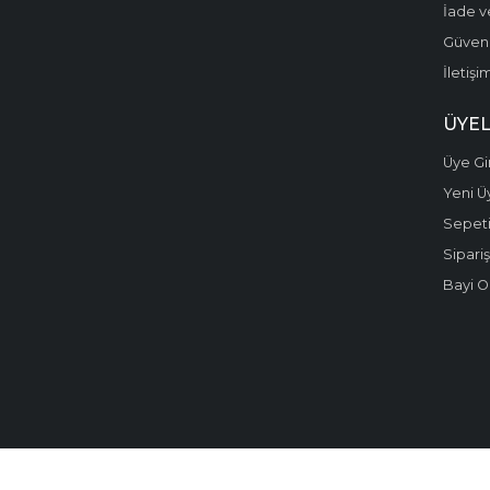
İade v
Dünya Mutfağı
Güvenli
İletişi
Dünya Tarihi
Düşünce
ÜYEL
Ebeveyn Kitapları
Üye Gir
Yeni Ü
Edebiyat
Sepet
Edebiyat - Roman
Sipariş
Bayi O
Efsane-Destan
Eğitim
Eğitim Bilimleri
Eğlence - Mizah
Ekoloji