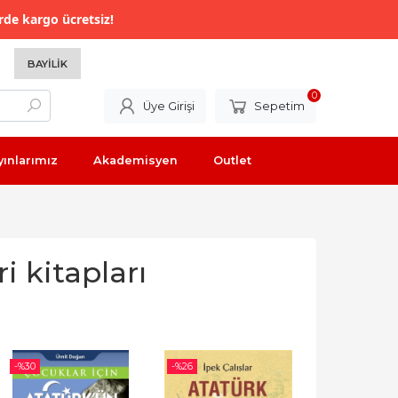
rde kargo ücretsiz!
BAYILIK
0
Üye Girişi
Sepetim
yınlarımız
Akademisyen
Outlet
 kitapları
-%
30
-%
26