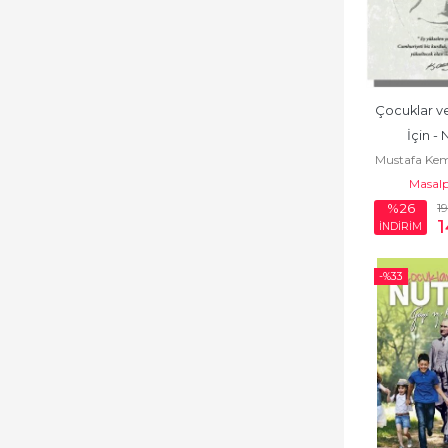
Araştırma-İnceleme-
Referans
Aşk
Çocuklar ve
Azınlıklar, Etnik
İçin -
Sorunlar
Mustafa Kem
Masalp
Başvuru Kitapları
1
%26
Beslenme ve Diyet
İNDİRİM
Bilim Kurgu
-%
33
Bilimkurgu
Bilimsel Kitaplar
Bilmece, Bulmaca
Bilmeceler,
Bulmacalar