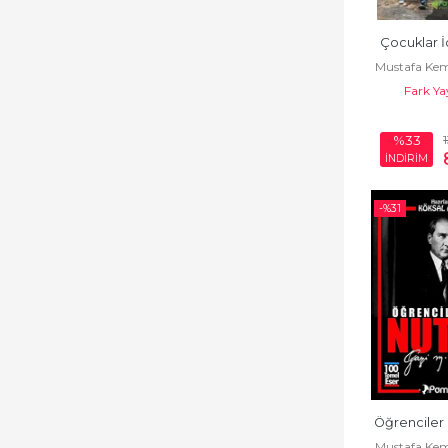
Biyografi -
Çocuklar İ
Otobiyografi
Mustafa Kem
Biyografi-
Fark Ya
Otobiyografi
%33
Boyama Kitapları
İNDİRİM
Büyükler için
-%
31
Boyama - Mandala
Kitapları
Çıkartmalı Kitaplar
Çizgi Roman
Çocuk
Çocuk Gelişimi
Öğrenciler 
Çocuk Kitapları
Mustafa Kem