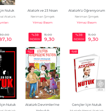
çin Nutuk
Atatürk ve 23 Nisan
Atatürk'ü Öğreniyorum
al Atatürk
Neriman Şimşek
Neriman Şimşek
yınları
Yılmaz Basım
Yılmaz Basım
130
,00
15
,00
15
,00
%38
%38
87
,10
9
,30
9
,30
İNDİRİM
İNDİRİM
-%
22
-%
48
İçin Nutuk
Atatürk Devrimleri'ne 
Gençler İçin Nutuk
al Atatürk
Mustafa Kemal Atatürk
Yolculuk