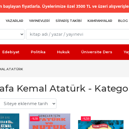
 başlayan fiyatlarla. Üyelerimize özel 3500 TL ve üzeri alışverişle
YAZARLAR
YAYINEVLERI
SIPARIŞ TAKIBI
KAMPANYALAR
BLOG
Edebiyat
Politika
Hukuk
Üniversite Ders
Ya
MAL ATATÜRK
fa Kemal Atatürk - Kategori
-%
18
-%
38