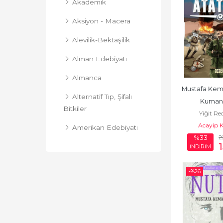
Akademik
Aksiyon - Macera
Alevilik-Bektaşilik
Alman Edebiyatı
Almanca
Mustafa Kemal
Alternatif Tıp, Şifalı
Kuman
Bitkiler
Yiğit Re
Acayip K
Amerikan Edebiyatı
2
%33
Anlatı
İNDİRİM
Annelik ve Çocuk
-%
26
Bakımı
Antoloji
Araştırma - İnceleme