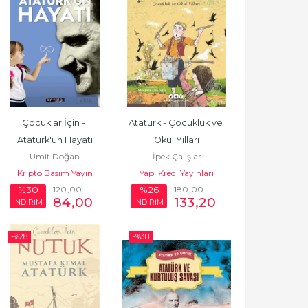
Çocuklar İçin - 
Atatürk - Çocukluk ve 
Atatürk'ün Hayatı
Okul Yılları
Ümit Doğan
İpek Çalışlar
Kripto Basım Yayın
Yapı Kredi Yayınları
120
,00
180
,00
%30
%26
84
,00
133
,20
İNDİRİM
İNDİRİM
-%
28
-%
38