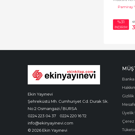
Çocuk Psikolojisi
Pamiray Y
Deneme
4
%31
Derleme
İNDİRİM
Diğer
Diğer Ülke
Edebiyatları
MÜŞT
Dil Bilim
Banka 
Dil Öğrenimi
Hakkı
Din Eğitimi
Ekin Yayınevi
Gizlilik
Şehreküstü Mh. Cumhuriyet Cd. Durak Sk.
Dinler Tarihi
Mesafe
No:2 Osmangazi / BURSA
Üyelik
Divan Edebiyatı -
0224 223 04 37
0224 220 16 72
Çerez P
Halk Edebiyatı
info@ekinyayinevi.com
Tüketic
© 2026 Ekin Yayınevi
Dünya Klasikleri