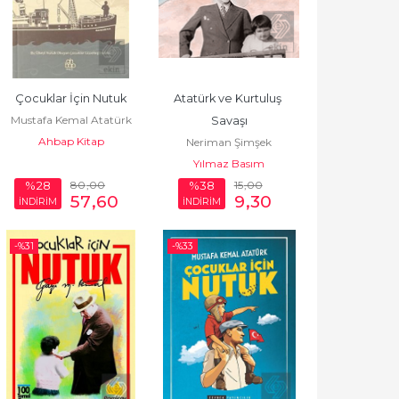
Çocuklar İçin Nutuk
Atatürk ve Kurtuluş 
Mustafa Kemal Atatürk
Savaşı
Ahbap Kitap
Neriman Şimşek
Yılmaz Basım
80
,00
15
,00
%28
%38
57
,60
9
,30
İNDİRİM
İNDİRİM
-%
31
-%
33