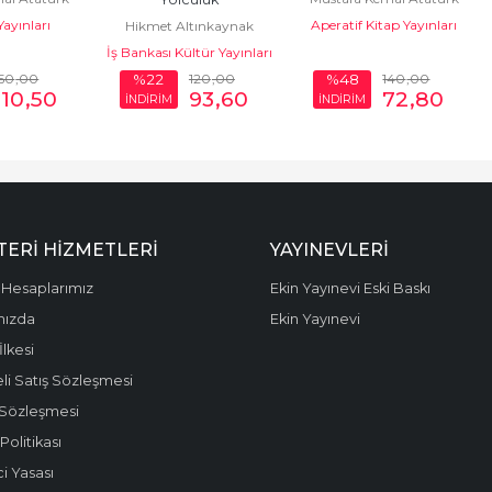
ayınları
Aperatif Kitap Yayınları
Hikmet Altınkaynak
İş Bankası Kültür Yayınları
50
,00
120
,00
140
,00
%22
%48
310
,50
93
,60
72
,80
İNDİRİM
İNDİRİM
ERI HIZMETLERI
YAYINEVLERI
Hesaplarımız
Ekin Yayınevi Eski Baskı
mızda
Ekin Yayınevi
 İlkesi
li Satış Sözleşmesi
 Sözleşmesi
olitikası
i Yasası