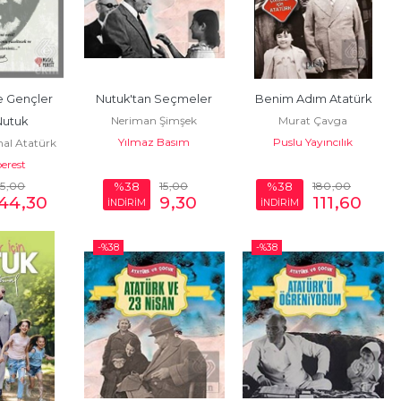
 Gençler 
Nutuk'tan Seçmeler
Benim Adım Atatürk
Neriman Şimşek
Murat Çavga
 Nutuk
Yılmaz Basım
Puslu Yayıncılık
al Atatürk
erest
95
,00
15
,00
180
,00
%38
%38
144
,30
9
,30
111
,60
İNDİRİM
İNDİRİM
-%
38
-%
38