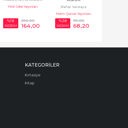
Yitik Ülke Yayınları
Bahar Sarıkaya
Martı Çocuk Yayınları
200
,00
110
,00
%18
%38
164
,00
68
,20
İNDİRİM
İNDİRİM
KATEGORILER
Kırtasiye
Kitap