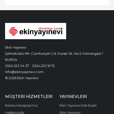
Ekin Yayınevi
Şehreküstü Mh. Cumhuriyet Cd. Durak Sk. No:2 Osmangazi /
BURSA
0224 223 04 37
0224 220 16 72
info@ekinyayinevi.com
© 2026 Ekin Yayınevi
MÜŞTERI HIZMETLERI
YAYINEVLERI
Banka Hesaplarımız
Ekin Yayınevi Eski Baskı
Hakkımızda
Ekin Yayınevi