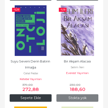
-%
28
-%
18
Suyu Seveni Derin Batırın 
Bir Akşam Alacası
Selim İleri
Irmağa
Everest Yayınları
Celal Fedai
Ketebe Yayınları
379
,00
230
,00
272
,88
188
,60
Sepete Ekle
Stokta yok