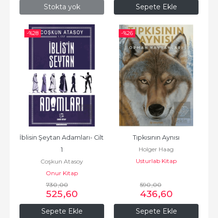
Stokta yok
Sepete Ekle
-%
28
-%
26
İblisin Şeytan Adamları- Cilt 
Tıpkısının Aynısı
Holger Haag
1
Usturlab Kitap
Coşkun Atasoy
Onur Kitap
730
,00
590
,00
525
,60
436
,60
Sepete Ekle
Sepete Ekle