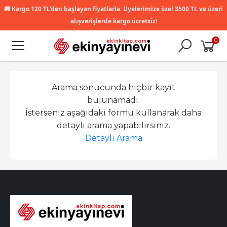
🚚
Kargo 120 TL'den başlayan fiyatlarla. Üyelerimize özel 3500 TL ve üzeri
alışverişlerde kargo ücretsiz!
0
Arama sonucunda hiçbir kayıt
bulunamadı.
İsterseniz aşağıdaki formu kullanarak daha
detaylı arama yapabilirsiniz.
Detaylı Arama