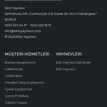
Ekin Yayınevi
Şehreküstü Mh. Cumhuriyet Cd. Durak Sk. No:2 Osmangazi /
BURSA
0224 223 04 37
0224 220 16 72
info@ekinyayinevi.com
© 2026 Ekin Yayınevi
MÜŞTERI HIZMETLERI
YAYINEVLERI
Banka Hesaplarımız
Ekin Yayınevi Eski Baskı
Hakkımızda
Ekin Yayınevi
Gizlilik İlkesi
Mesafeli Satış Sözleşmesi
Üyelik Sözleşmesi
Çerez Politikası
Tüketici Yasası