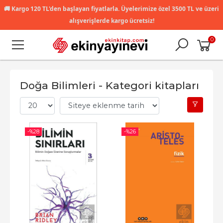
🚚
Kargo 120 TL'den başlayan fiyatlarla. Üyelerimize özel 3500 TL ve üzeri
alışverişlerde kargo ücretsiz!
0
Doğa Bilimleri - Kategori kitapları
-%
28
-%
26