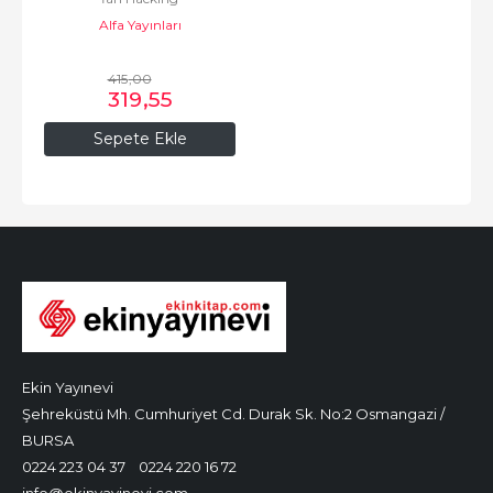
Alfa Yayınları
415
,00
319
,55
Sepete Ekle
Ekin Yayınevi
Şehreküstü Mh. Cumhuriyet Cd. Durak Sk. No:2 Osmangazi /
BURSA
0224 223 04 37
0224 220 16 72