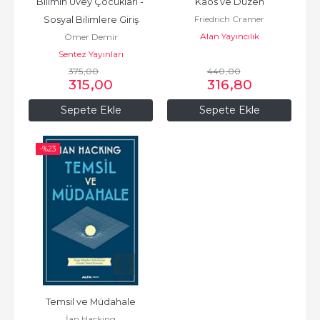
Bilimin Üvey Çocukları - 
Kaos ve Düzen
Friedrich Cramer
Sosyal Bilimlere Giriş
Alan Yayıncılık
Ömer Demir
Sentez Yayınları
375
,00
440
,00
315
,00
316
,80
Sepete Ekle
Sepete Ekle
-%
23
Temsil ve Müdahale
İan Hacking