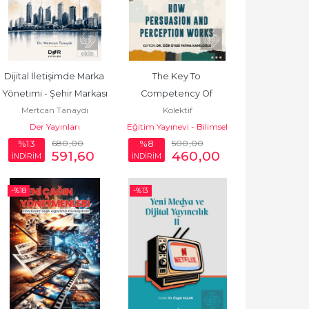
Dijital İletişimde Marka 
The Key To 
Yönetimi - Şehir Markası
Competency Of 
Mertcan Tanaydı
Kolektif
Communication In The 
Der Yayınları
Eğitim Yayınevi - Bilimsel
New World
680
,00
Eserler
500
,00
%13
%8
591
,60
460
,00
İNDİRİM
İNDİRİM
-%
18
-%
13