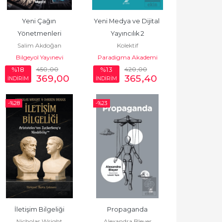
Yeni Çağın 
Yeni Medya ve Dijital 
Yönetmenleri
Yayıncılık 2
Salim Akdoğan
Kolektif
Bilgeyol Yayınevi
Paradigma Akademi
450
,00
Yayınları
420
,00
%18
%13
369
,00
365
,40
İNDİRİM
İNDİRİM
-%
28
-%
23
İletişim Bilgeliği
Propaganda
Nicholas Wright
Alexandra Bleyer