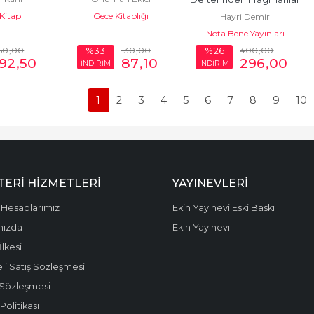
Kitap
Gece Kitaplığı
Hayri Demir
Nota Bene Yayınları
50
,00
130
,00
400
,00
%33
%26
192
,50
87
,10
296
,00
İNDİRİM
İNDİRİM
1
2
3
4
5
6
7
8
9
10
ERI HIZMETLERI
YAYINEVLERI
Hesaplarımız
Ekin Yayınevi Eski Baskı
mızda
Ekin Yayınevi
 İlkesi
li Satış Sözleşmesi
 Sözleşmesi
olitikası