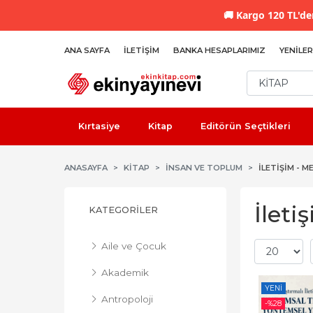
🚚
Kargo 120 TL'den
ANA SAYFA
İLETIŞIM
BANKA HESAPLARIMIZ
YENILER
Kırtasiye
Kitap
Editörün Seçtikleri
ANASAYFA
KİTAP
İNSAN VE TOPLUM
İLETIŞIM - M
İleti
KATEGORILER
Aile ve Çocuk
Akademik
YENI
Antropoloji
-%
28