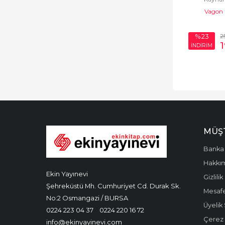
Vagon 
Sözlükler ve
Konuşma Kılavuzları
2
%23
İNDİRİM
Teknoloji
MÜŞT
Banka 
Hakkı
Ekin Yayınevi
Gizlilik
Şehreküstü Mh. Cumhuriyet Cd. Durak Sk.
Mesafe
No:2 Osmangazi / BURSA
Üyelik
0224 223 04 37
0224 220 16 72
Çerez P
info@ekinyayinevi.com