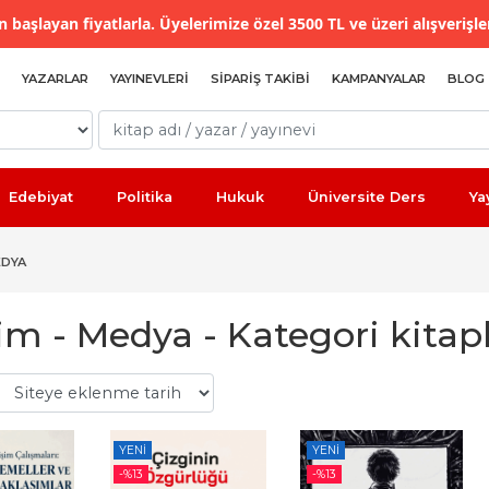
 başlayan fiyatlarla. Üyelerimize özel 3500 TL ve üzeri alışverişle
YAZARLAR
YAYINEVLERI
SIPARIŞ TAKIBI
KAMPANYALAR
BLOG
Edebiyat
Politika
Hukuk
Üniversite Ders
Ya
EDYA
şim - Medya - Kategori kitapl
YENI
YENI
-%
13
-%
13