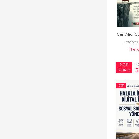
Düşünce
Eğitim Bilimleri
Ekonomi, İşletme
Can Alıcı 
Genel Sosyoloji
Joseph 
The K
Halkla İlişkiler
Hizmet
4
%28
3
İNDİRİM
İletişim - Medya
-%
31
İnsan ve Toplum
Kadın - Erkek
İlişkileri
Kadın Sorunları -
Feminizm
Kariyer