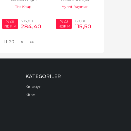
The Kitap
Ayrıntı Yayınları
395
,00
150
,00
%28
%23
284
,40
115
,50
İNDİRİM
İNDİRİM
11-20
»
»»
KATEGORILER
Kırtasiye
Kitap