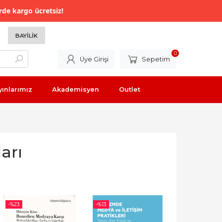
rde kargo ücretsiz!
BAYILIK
0
Üye Girişi
Sepetim
yınlarımız
Akademisyen
Outlet
arı
-%
23
-%
13