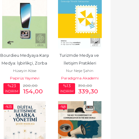
Bourdieu Medyaya Karşı 
Turizmde Medya ve 
Medya: İşbirlikçi, Zorba 
İletişim Pratikleri
Hüseyin Köse
Nur Neşe Şahin
ve Çığırtkan
Papirüs Yayınevi
Paradigma Akademi
200
,00
Yayınları
390
,00
%23
%13
154
,00
339
,30
İNDİRİM
İNDİRİM
-%
13
-%
8