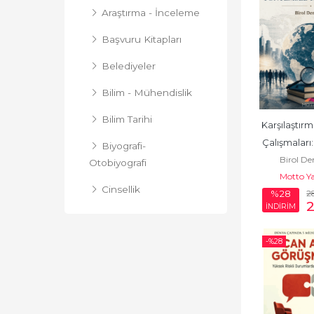
Araştırma - İnceleme
Başvuru Kitapları
Belediyeler
Bilim - Mühendislik
Bilim Tarihi
Karşılaştırma
Çalışmaları:
Biyografi-
Birol D
Temelle
Otobiyografi
Motto Ya
Yöntem
Cinsellik
2
%28
İNDİRİM
Deneme
-%
28
Diğer
Diğer İnançlar
Doğa Bilimleri