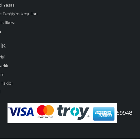
i Yasası
e Değişim Koşulları
k İlkesi
m
IK
işi
yelik
im
 Takibi
l
59948