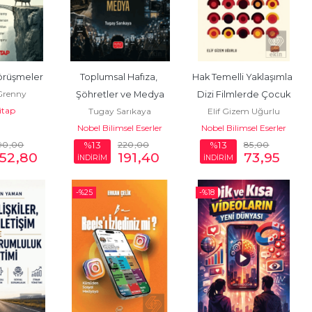
Görüşmeler
Toplumsal Hafıza, 
Hak Temelli Yaklaşımla 
Grenny
Şöhretler ve Medya
Dizi Filmlerde Çocuk
itap
Tugay Sarıkaya
Elif Gizem Uğurlu
Nobel Bilimsel Eserler
Nobel Bilimsel Eserler
90
,00
220
,00
85
,00
%13
%13
52
,80
191
,40
73
,95
İNDİRİM
İNDİRİM
-%
25
-%
18