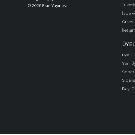
Tüketic
© 2026 Ekin Yayınevi
İade v
Güvenli
İletişi
ÜYEL
Üye Gir
Yeni Ü
Sepet
Sipariş
Bayi O