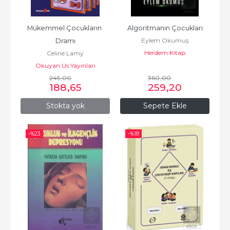
Mükemmel Çocukların 
Algoritmanın Çocukları
Eylem Okumuş
Dramı
Herdem Kitap
Celine Lamy
Okuyan Us Yayınları
245
,00
360
,00
188
,65
259
,20
Stokta yok
Sepete Ekle
-%
23
-%
18