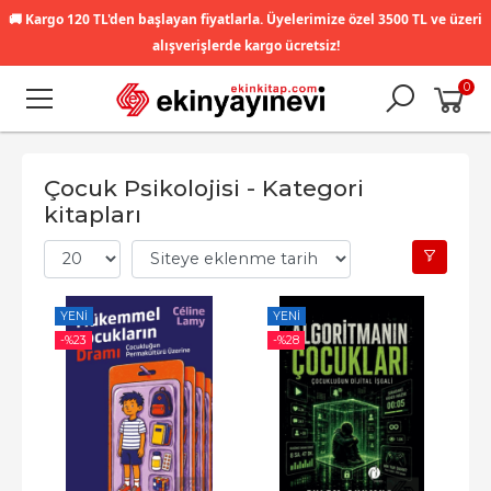
🚚
Kargo 120 TL'den başlayan fiyatlarla. Üyelerimize özel 3500 TL ve üzeri
alışverişlerde kargo ücretsiz!
0
Çocuk Psikolojisi - Kategori
kitapları
YENI
YENI
-%
23
-%
28