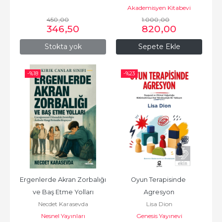
Akademisyen Kitabevi
450
,00
1.000
,00
346
,50
820
,00
Stokta yok
Sepete Ekle
-%
18
-%
23
Ergenlerde Akran Zorbalığı 
Oyun Terapisinde 
ve Baş Etme Yolları
Agresyon
Necdet Karasevda
Lisa Dion
Nesnel Yayınları
Genesis Yayınevi