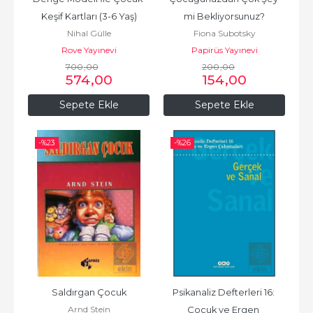
Keşif Kartları (3-6 Yaş)
mi Bekliyorsunuz?
Nihal Gülle
Fiona Subotsky
Rove Yayınevi
Papirüs Yayınevi
700
,00
200
,00
574
,00
154
,00
Sepete Ekle
Sepete Ekle
-%
23
-%
26
Saldırgan Çocuk
Psikanaliz Defterleri 16: 
Arnd Stein
Çocuk ve Ergen 