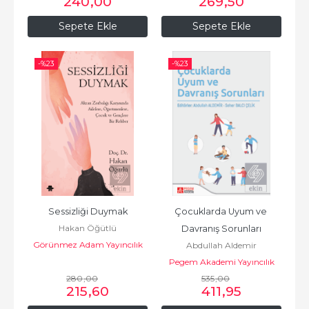
240
,00
269
,50
Sepete Ekle
Sepete Ekle
-%
23
-%
23
Sessizliği Duymak
Çocuklarda Uyum ve 
Hakan Öğütlü
Davranış Sorunları
Görünmez Adam Yayıncılık
Abdullah Aldemir
Pegem Akademi Yayıncılık
280
,00
535
,00
215
,60
411
,95