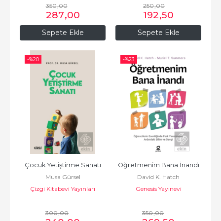
350
,00
250
,00
287
,00
192
,50
Sepete Ekle
Sepete Ekle
-%
20
-%
23
Çocuk Yetiştirme Sanatı
Öğretmenim Bana İnandı
Musa Gürsel
David K. Hatch
Çizgi Kitabevi Yayınları
Genesis Yayınevi
300
,00
350
,00