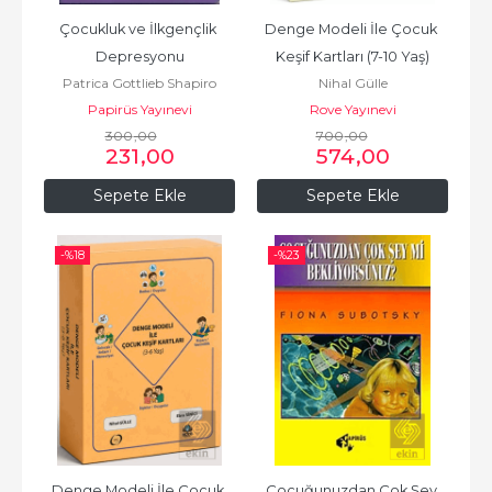
Çocukluk ve İlkgençlik 
Denge Modeli İle Çocuk 
Depresyonu
Keşif Kartları (7-10 Yaş)
Patrica Gottlieb Shapiro
Nihal Gülle
Papirüs Yayınevi
Rove Yayınevi
300
,00
700
,00
231
,00
574
,00
Sepete Ekle
Sepete Ekle
-%
18
-%
23
Denge Modeli İle Çocuk 
Çocuğunuzdan Çok Şey 