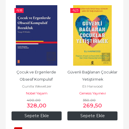
-%
18
-%
23
Çocuk ve Ergenlerde 
Güvenli Bağlanan Çocuklar 
Obsesif Kompulsif 
Yetiştirmek
Gunilla Wewetzer
Eli Harwood
Bozukluk
Nobel Yaşam
Genesis Yayınevi
400
,00
350
,00
328
,00
269
,50
Sepete Ekle
Sepete Ekle