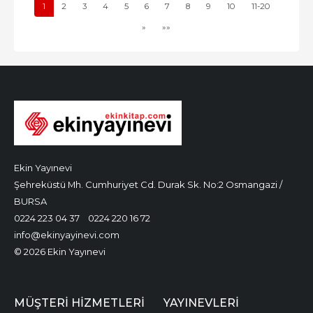
1
2
3
4
5
6
7
8
9
10
11-20
»
»»
Ekin Yayınevi
Şehreküstü Mh. Cumhuriyet Cd. Durak Sk. No:2 Osmangazi /
BURSA
0224 223 04 37
0224 220 16 72
info@ekinyayinevi.com
© 2026 Ekin Yayınevi
MÜŞTERI HIZMETLERI
YAYINEVLERI