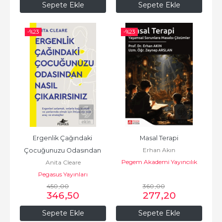
Sepete Ekle
Sepete Ekle
-%
23
-%
23
Ergenlik Çağındaki 
Masal Terapi
Erhan Akın
Çocuğunuzu Odasından 
Pegem Akademi Yayıncılık
Anita Cleare
Nasıl Çıkarırsınız
Pegasus Yayınları
450
,00
360
,00
346
,50
277
,20
Sepete Ekle
Sepete Ekle