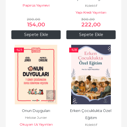
Papirüs Yayınevi
Kolektif
Çalışmaları - Gerçek ve 
Yapı Kredi Yayınları
Sanal
200
,00
300
,00
154
,00
222
,00
Sepete Ekle
Sepete Ekle
-%
23
-%
18
Onun Duyguları
Erken Çocuklukta Özel 
Heloise Junier
Eğitim
Okuyan Us Yayınları
Kolektif