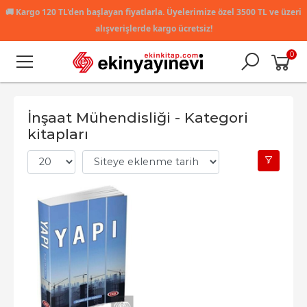
🚚
Kargo 120 TL'den başlayan fiyatlarla. Üyelerimize özel 3500 TL ve üzeri
alışverişlerde kargo ücretsiz!
0
İnşaat Mühendisliği - Kategori
kitapları