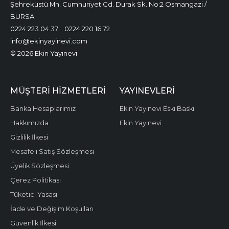
Şehreküstü Mh. Cumhuriyet Cd. Durak Sk. No:2 Osmangazi /
BURSA
0224 223 04 37
0224 220 16 72
info@ekinyayinevi.com
© 2026 Ekin Yayınevi
MÜŞTERI HIZMETLERI
YAYINEVLERI
Banka Hesaplarımız
Ekin Yayınevi Eski Baskı
Hakkımızda
Ekin Yayınevi
Gizlilik İlkesi
Mesafeli Satış Sözleşmesi
Üyelik Sözleşmesi
Çerez Politikası
Tüketici Yasası
İade ve Değişim Koşulları
Güvenlik İlkesi