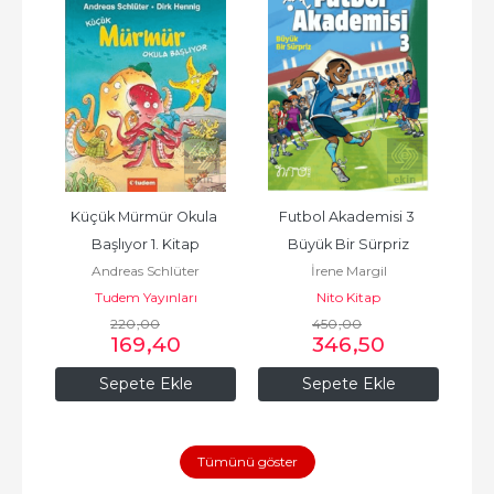
me 
Küçük Mürmür Okula 
Futbol Akademisi 3 
F
Kitap
Başlıyor 1. Kitap
Büyük Bir Sürpriz
Ahm
Andreas Schlüter
İrene Margil
Tudem Yayınları
Nito Kitap
220
,00
450
,00
169
,40
346
,50
Sepete Ekle
Sepete Ekle
Tümünü göster