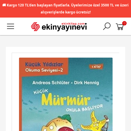
🚚
Kargo 120 TL'den başlayan fiyatlarla. Üyelerimize özel 3500 TL ve üzeri
alışverişlerde kargo ücretsiz!
0