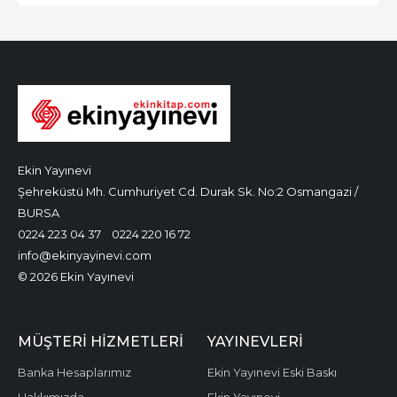
Ekin Yayınevi
Şehreküstü Mh. Cumhuriyet Cd. Durak Sk. No:2 Osmangazi /
BURSA
0224 223 04 37
0224 220 16 72
info@ekinyayinevi.com
© 2026 Ekin Yayınevi
MÜŞTERI HIZMETLERI
YAYINEVLERI
Banka Hesaplarımız
Ekin Yayınevi Eski Baskı