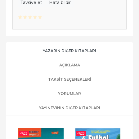
Tavsiye et
Hata bildir
YAZARIN DIĞER KITAPLARI
AÇIKLAMA
TAKSIT SEÇENEKLERI
YORUMLAR
YAYINEVININ DIĞER KITAPLARI
-%
23
-%
23
-%