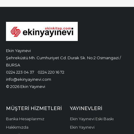
Ekin Yayınevi
Şehreküstü Mh. Cumhuriyet Cd. Durak Sk. No:2 Osmangazi /
BURSA
0224 223 04 37
0224 220 16 72
info@ekinyayinevi.com
© 2026 Ekin Yayınevi
MÜŞTERI HIZMETLERI
YAYINEVLERI
Banka Hesaplarımız
Ekin Yayınevi Eski Baskı
Hakkımızda
Ekin Yayınevi