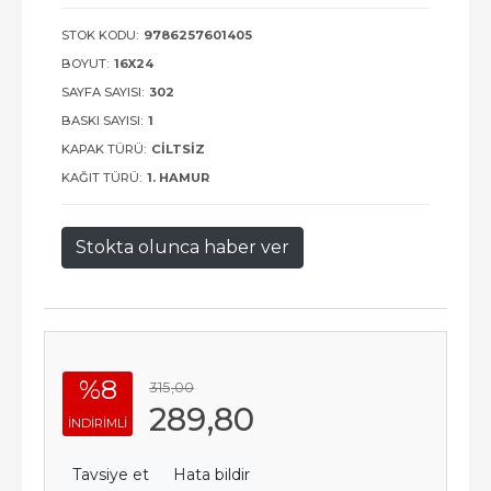
STOK KODU:
9786257601405
BOYUT:
16X24
SAYFA SAYISI:
302
BASKI SAYISI:
1
KAPAK TÜRÜ:
CILTSIZ
KAĞIT TÜRÜ:
1. HAMUR
Stokta olunca haber ver
%8
315
,00
289
,80
INDIRIMLI
Tavsiye et
Hata bildir