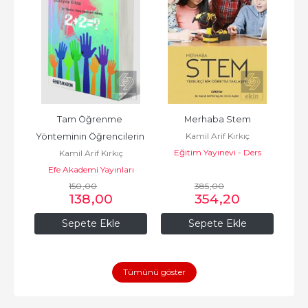
Tam Öğrenme 
Merhaba Stem
Kamil Arif Kırkıç
Yönteminin Öğrencilerin 
Eğitim Yayınevi - Ders
Kamil Arif Kırkıç
Başarı ve Hatı
Kitapları
Efe Akademi Yayınları
150
,00
385
,00
138
,00
354
,20
Sepete Ekle
Sepete Ekle
Tümünü göster