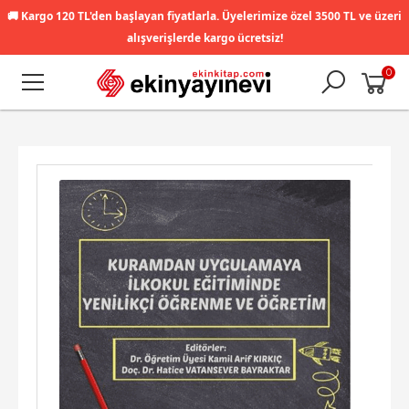
🚚
Kargo 120 TL'den başlayan fiyatlarla. Üyelerimize özel 3500 TL ve üzeri
alışverişlerde kargo ücretsiz!
0