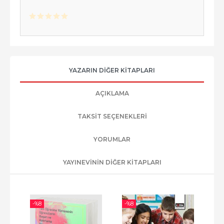
YAZARIN DIĞER KITAPLARI
AÇIKLAMA
TAKSIT SEÇENEKLERI
YORUMLAR
YAYINEVININ DIĞER KITAPLARI
-%
8
-%
8