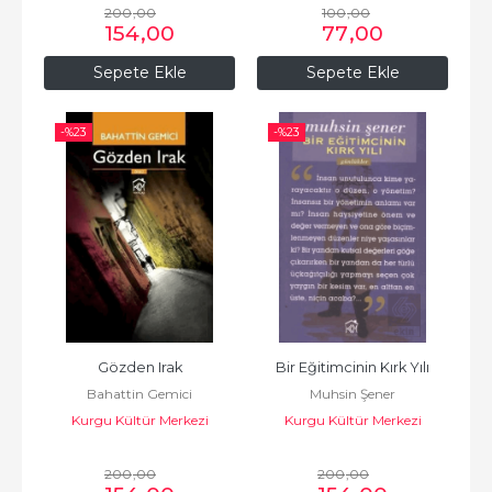
200
,00
100
,00
154
,00
77
,00
Sepete Ekle
Sepete Ekle
-%
23
-%
23
Gözden Irak
Bir Eğitimcinin Kırk Yılı
Bahattin Gemici
Muhsin Şener
Kurgu Kültür Merkezi
Kurgu Kültür Merkezi
200
,00
200
,00