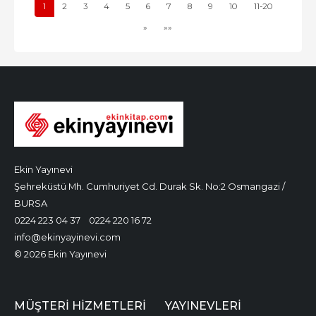
1
2
3
4
5
6
7
8
9
10
11-20
»
»»
Ekin Yayınevi
Şehreküstü Mh. Cumhuriyet Cd. Durak Sk. No:2 Osmangazi /
BURSA
0224 223 04 37
0224 220 16 72
info@ekinyayinevi.com
© 2026 Ekin Yayınevi
MÜŞTERI HIZMETLERI
YAYINEVLERI