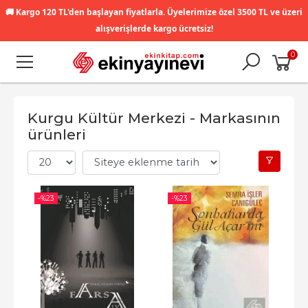
🚚
Kargo 120 TL'den başlayan fiyatlarla. Üyelerimize özel 3500 TL ve üzeri
alışverişlerde kargo ücretsiz!
0
Kurgu Kültür Merkezi - Markasının
ürünleri
-%
23
-%
23