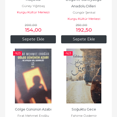
Güney Yiğitbaş
Anadolu Dilleri 
Kurgu Kültür Merkezi
Güngör Şenkal
Karşılaştırmalı Sözlüğü
Kurgu Kültür Merkezi
200
,00
250
,00
154
,00
192
,50
Sepete Ekle
Sepete Ekle
-%
23
-%
23
Gölge Gününün Azabı
Soğuktu Gece
Fırat Mehmet Eroğlu
Fahime Özdemir