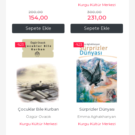
Kurgu Kültür Merkezi
200
,00
300
,00
154
,00
231
,00
Sepete Ekle
Sepete Ekle
-%
23
-%
23
Çocuklar Bile Kurban
Sürprizler Dünyası
Özgür Ovacık
Emma Aghakhanyan
Kurgu Kültür Merkezi
Kurgu Kültür Merkezi