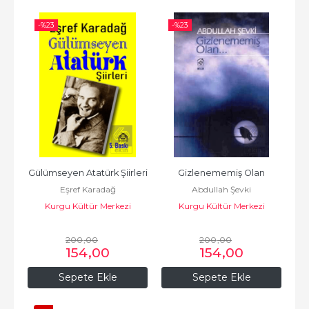
-%
23
-%
23
Gülümseyen Atatürk Şiirleri
Gizlenememiş Olan
Eşref Karadağ
Abdullah Şevki
Kurgu Kültür Merkezi
Kurgu Kültür Merkezi
200
,00
200
,00
154
,00
154
,00
Sepete Ekle
Sepete Ekle