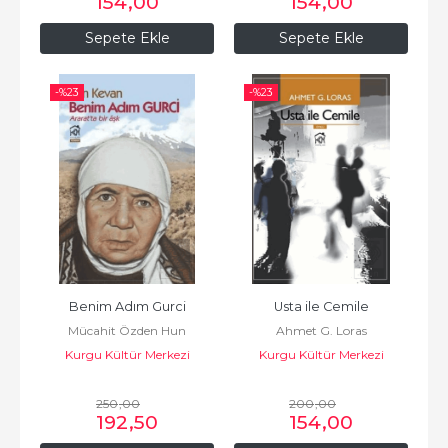
154
,00
154
,00
Sepete Ekle
Sepete Ekle
-%
23
-%
23
Benim Adım Gurci
Usta ile Cemile
Mücahit Özden Hun
Ahmet G. Loras
Kurgu Kültür Merkezi
Kurgu Kültür Merkezi
250
,00
200
,00
192
,50
154
,00