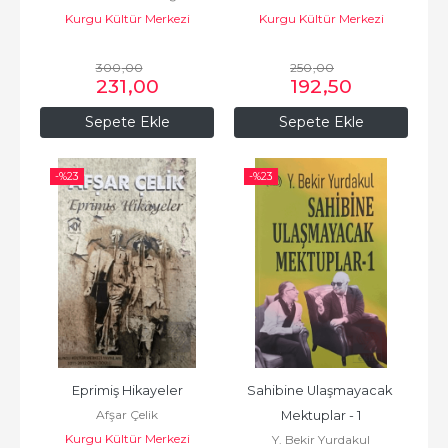
Kurgu Kültür Merkezi
Kurgu Kültür Merkezi
300
,00
250
,00
231
,00
192
,50
Sepete Ekle
Sepete Ekle
-%
23
-%
23
Eprimiş Hikayeler
Sahibine Ulaşmayacak 
Afşar Çelik
Mektuplar - 1
Kurgu Kültür Merkezi
Y. Bekir Yurdakul