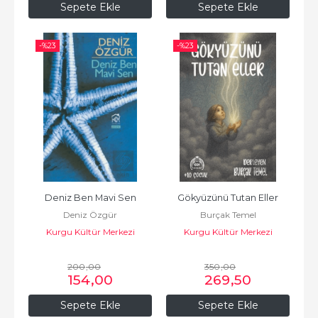
Sepete Ekle
Sepete Ekle
-%
23
-%
23
Deniz Ben Mavi Sen
Gökyüzünü Tutan Eller
Deniz Özgür
Burçak Temel
Kurgu Kültür Merkezi
Kurgu Kültür Merkezi
200
,00
350
,00
154
,00
269
,50
Sepete Ekle
Sepete Ekle