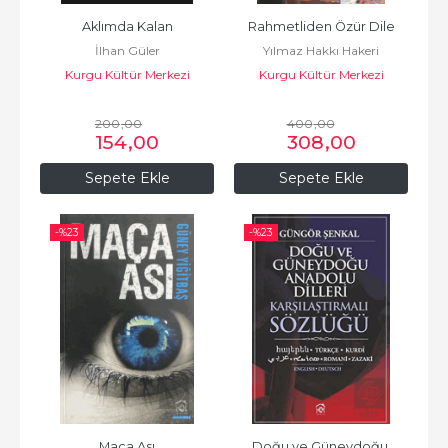
Aklımda Kalan
Rahmetliden Özür Dile
İlhan Güler
Yılmaz Hakkı Hakeri
Kurgu Kültür Merkezi
Kurgu Kültür Merkezi
200
,00
400
,00
154
,00
308
,00
Sepete Ekle
Sepete Ekle
-%
23
-%
23
Maça Ası
Doğu ve Güneydoğu 