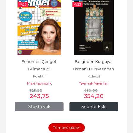
-%
25
-%
23
-%
Fenomen Çengel 
Belgeden Kurguya: 
P
abı
Bulmaca 29
Osmanlı Dünyasından 
Kolektif
Kolektif
Anlatılar ve Tarihyazımı 
Maxi Yayıncılık
Telemak Yayınları
Tartışmaları
325
,00
460
,00
243
,75
354
,20
Stokta yok
Sepete Ekle
Tümünü göster