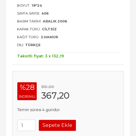
BOYUT:
19*24
SAYFA SAYISI:
406
BASIM TARIHI:
ARALIK 2006
KAPAK TÜRÜ:
CILTSIZ
KAĞIT TÜRÜ:
2.HAMUR
DILI:
TÜRKÇE
Taksitli fiyat: 3 x
132
,19
%28
510
,00
367
,20
INDIRIMLI
Temin süresi 4 gündür.
Sepete Ekle