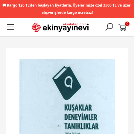
🚚
Kargo 120 TL'den başlayan fiyatlarla. Üyelerimize özel 3500 TL ve üzeri
alışverişlerde kargo ücretsiz!
0