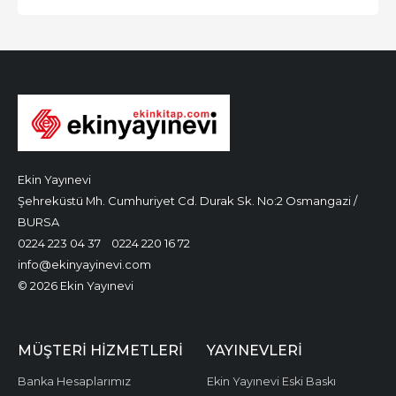
Ekin Yayınevi
Şehreküstü Mh. Cumhuriyet Cd. Durak Sk. No:2 Osmangazi /
BURSA
0224 223 04 37
0224 220 16 72
info@ekinyayinevi.com
© 2026 Ekin Yayınevi
MÜŞTERI HIZMETLERI
YAYINEVLERI
Banka Hesaplarımız
Ekin Yayınevi Eski Baskı