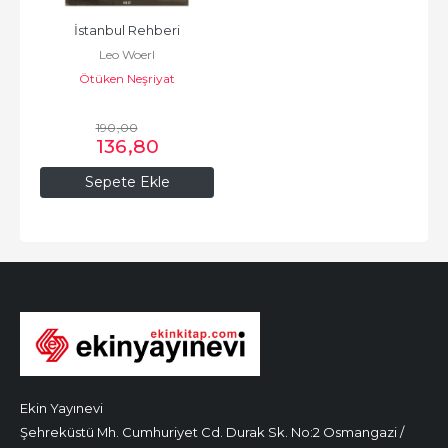
İstanbul Rehberi
Leo Woerl
Ötüken Neşriyat
190
,00
136
,80
Sepete Ekle
Ekin Yayınevi
Şehreküstü Mh. Cumhuriyet Cd. Durak Sk. No:2 Osmangazi /