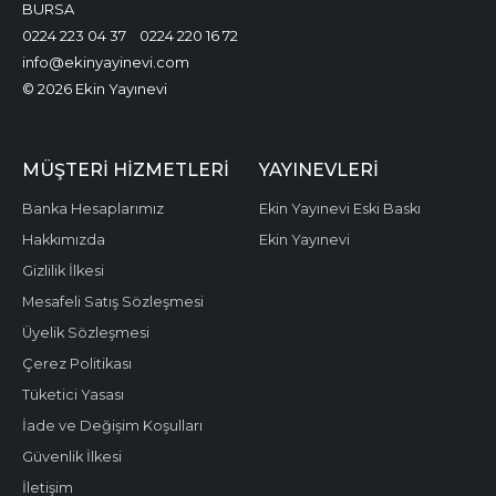
BURSA
0224 223 04 37
0224 220 16 72
info@ekinyayinevi.com
© 2026 Ekin Yayınevi
MÜŞTERI HIZMETLERI
YAYINEVLERI
Banka Hesaplarımız
Ekin Yayınevi Eski Baskı
Hakkımızda
Ekin Yayınevi
Gizlilik İlkesi
Mesafeli Satış Sözleşmesi
Üyelik Sözleşmesi
Çerez Politikası
Tüketici Yasası
İade ve Değişim Koşulları
Güvenlik İlkesi
İletişim