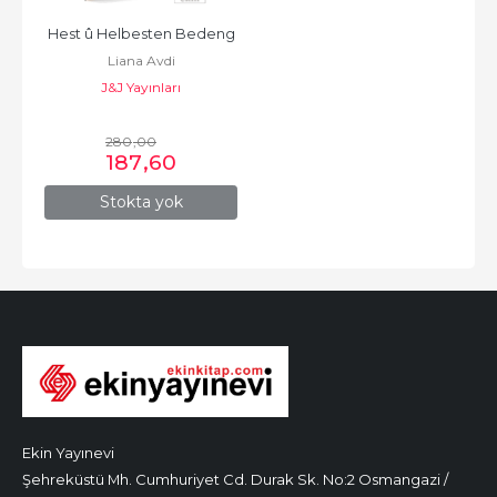
Hest û Helbesten Bedeng
Liana Avdi
J&J Yayınları
280
,00
187
,60
Stokta yok
Ekin Yayınevi
Şehreküstü Mh. Cumhuriyet Cd. Durak Sk. No:2 Osmangazi /