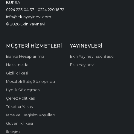
BURSA
0224 223 04 37
0224 220 16 72
info@ekinyayinevi.com
© 2026 Ekin Yayınevi
MÜŞTERI HIZMETLERI
YAYINEVLERI
Banka Hesaplarımız
Ekin Yayınevi Eski Baskı
Hakkımızda
Ekin Yayınevi
Gizlilik İlkesi
Mesafeli Satış Sözleşmesi
Üyelik Sözleşmesi
Çerez Politikası
Tüketici Yasası
İade ve Değişim Koşulları
Güvenlik İlkesi
İletişim