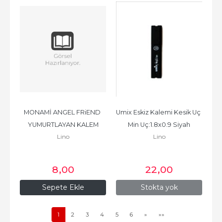
MONAMİ ANGEL FRiEND 
Umix Eskiz Kalemi Kesik Uç 
YUMURTLAYAN KALEM
Min Uç:1.8x0.9 Siyah
Lino
Lino
8
,00
22
,00
Sepete Ekle
Stokta yok
1
2
3
4
5
6
»
»»