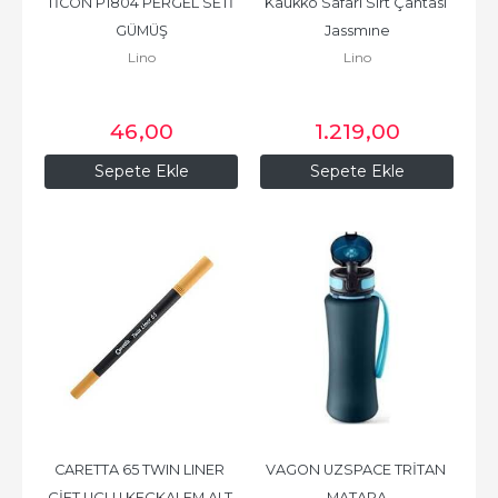
TİCON P1804 PERGEL SETİ 
Kaukko Safari Sırt Çantası 
GÜMÜŞ
Jassmıne
Lino
Lino
46
,00
1.219
,00
Sepete Ekle
Sepete Ekle
CARETTA 65 TWIN LINER 
VAGON UZSPACE TRİTAN 
ÇİFT UÇLU KEÇKALEM ALT 
MATARA