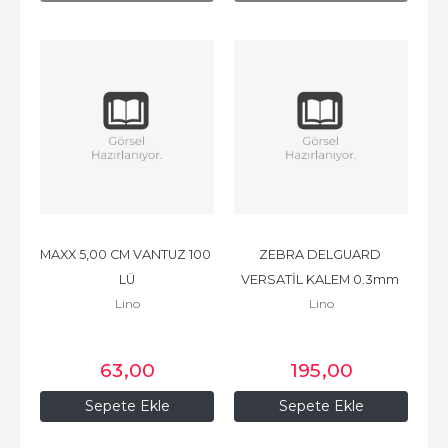
MAXX 5,00 CM VANTUZ 100 
ZEBRA DELGUARD 
LÜ
VERSATİL KALEM 0.3mm 
Lino
Lino
MAVİ
63
,00
195
,00
Sepete Ekle
Sepete Ekle