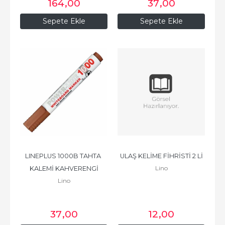
164
,00
37
,00
Sepete Ekle
Sepete Ekle
LINEPLUS 1000B TAHTA 
ULAŞ KELİME FİHRİSTİ 2 Lİ
Lino
KALEMİ KAHVERENGİ
Lino
37
,00
12
,00