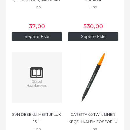
Lino
Lino
TEKLİ
37
,00
530
,00
Sepete Ekle
Sepete Ekle
SVN DESENLİ MEKTUPLUK 
CARETTA 65 TWIN LINER 
15 Lİ
KEÇELİ KALEM FOSFORLU 
Lino
Lino
TURUNC