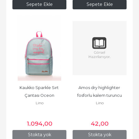
Sepete Ekle
Sepete Ekle
Kaukko Sparkle Sırt 
Amos dry highlighter 
Çantası Oceon
fosforlu kalem turuncu
Lino
Lino
1.094
,00
42
,00
Stokta yok
Stokta yok