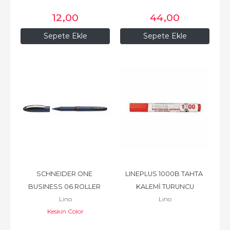
12
,00
44
,00
Sepete Ekle
Sepete Ekle
SCHNEIDER ONE 
LINEPLUS 1000B TAHTA 
BUSINESS 06 ROLLER 
KALEMİ TURUNCU
Lino
Lino
KALEM-SİYAH
Keskin Color