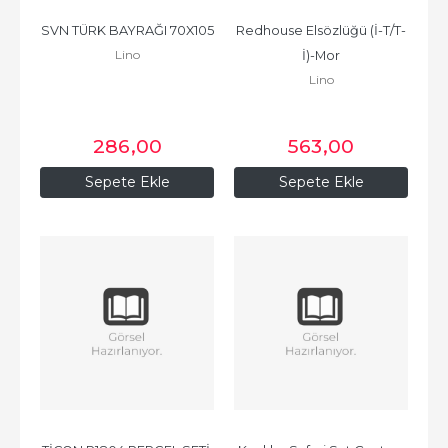
SVN TÜRK BAYRAĞI 70X105
Redhouse Elsözlüğü (İ-T/T-
Lino
İ)-Mor
Lino
286
,00
563
,00
Sepete Ekle
Sepete Ekle