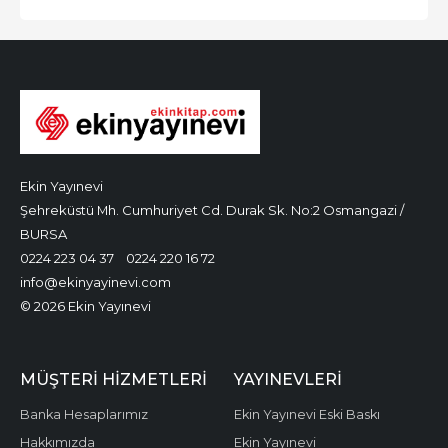
Ekin Yayınevi
Şehreküstü Mh. Cumhuriyet Cd. Durak Sk. No:2 Osmangazi /
BURSA
0224 223 04 37
0224 220 16 72
info@ekinyayinevi.com
© 2026 Ekin Yayınevi
MÜŞTERI HIZMETLERI
YAYINEVLERI
Banka Hesaplarımız
Ekin Yayınevi Eski Baskı
Hakkımızda
Ekin Yayınevi