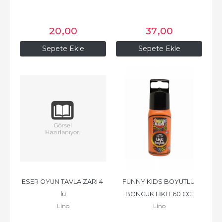
20
,00
37
,00
Sepete Ekle
Sepete Ekle
ESER OYUN TAVLA ZARI 4 
FUNNY KIDS BOYUTLU 
lü
BONCUK LİKİT 60 CC 
Lino
Lino
TURUNCU