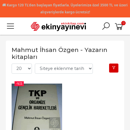
🚚
Kargo 120 TL'den başlayan fiyatlarla. Üyelerimize özel 3500 TL ve üzeri
alışverişlerde kargo ücretsiz!
0
Mahmut İhsan Özgen - Yazarın
kitapları
-%
13