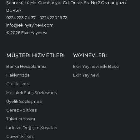
Şehreküstü Mh. Cumhuriyet Cd. Durak Sk. No:2 Osmangazi /
BURSA
0224 223 04 37
0224 220 16 72
info@ekinyayinevi.com
© 2026 Ekin Yayınevi
MÜŞTERI HIZMETLERI
YAYINEVLERI
Banka Hesaplarımız
Ekin Yayınevi Eski Baskı
Hakkımızda
Ekin Yayınevi
Gizlilik İlkesi
Mesafeli Satış Sözleşmesi
Üyelik Sözleşmesi
Çerez Politikası
Tüketici Yasası
İade ve Değişim Koşulları
Güvenlik İlkesi