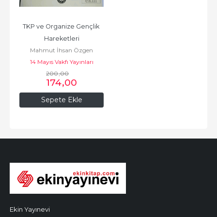
TKP ve Organize Gençlik 
Hareketleri
Mahmut İhsan Özgen
14 Mayıs Vakfı Yayınları
200
,00
174
,00
Sepete Ekle
Ekin Yayınevi