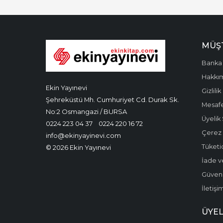
MÜŞT
Banka 
Hakkı
Ekin Yayınevi
Gizlilik
Şehreküstü Mh. Cumhuriyet Cd. Durak Sk.
Mesafe
No:2 Osmangazi / BURSA
Üyelik
0224 223 04 37
0224 220 16 72
Çerez P
info@ekinyayinevi.com
Tüketic
© 2026 Ekin Yayınevi
İade v
Güvenli
İletişi
ÜYEL