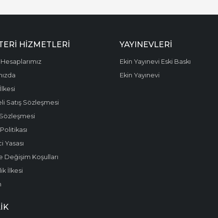
ERI HIZMETLERI
YAYINEVLERI
Hesaplarımız
Ekin Yayınevi Eski Baskı
mızda
Ekin Yayınevi
 İlkesi
li Satış Sözleşmesi
 Sözleşmesi
olitikası
i Yasası
e Değişim Koşulları
k İlkesi
m
IK