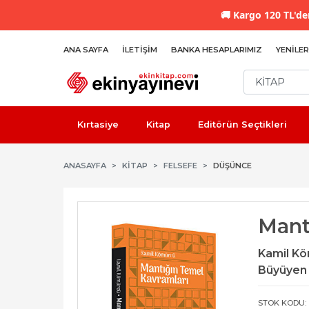
🚚
Kargo 120 TL'den
ANA SAYFA
İLETIŞIM
BANKA HESAPLARIMIZ
YENILER
Kırtasiye
Kitap
Editörün Seçtikleri
ANASAYFA
KİTAP
FELSEFE
DÜŞÜNCE
Mant
Kamil K
Büyüyen 
STOK KODU: