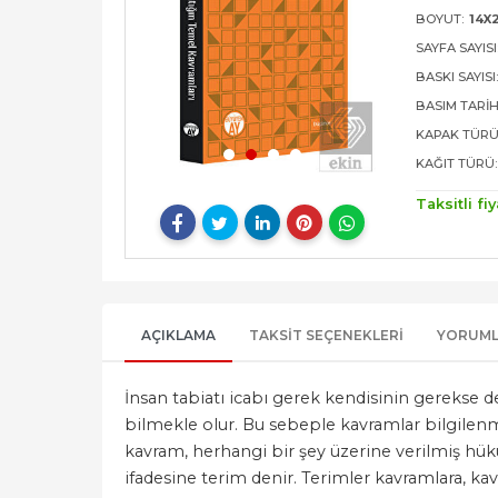
BOYUT:
14X
SAYFA SAYISI
BASKI SAYISI
BASIM TARIH
KAPAK TÜRÜ
KAĞIT TÜRÜ:
Taksitli fiy
AÇIKLAMA
TAKSIT SEÇENEKLERI
YORUM
İnsan tabiatı icabı gerek kendisinin gerekse d
bilmekle olur. Bu sebeple kavramlar bilgilenme
kavram, herhangi bir şey üzerine verilmiş hükü
ifadesine terim denir. Terimler kavramlara, kav