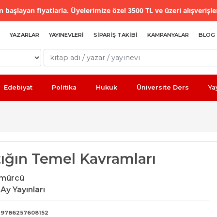
 başlayan fiyatlarla. Üyelerimize özel 3500 TL ve üzeri alışverişle
YAZARLAR
YAYINEVLERI
SIPARIŞ TAKIBI
KAMPANYALAR
BLOG
Edebiyat
Politika
Hukuk
Üniversite Ders
Ya
ığın Temel Kavramları
ömürcü
Ay Yayınları
9786257608152