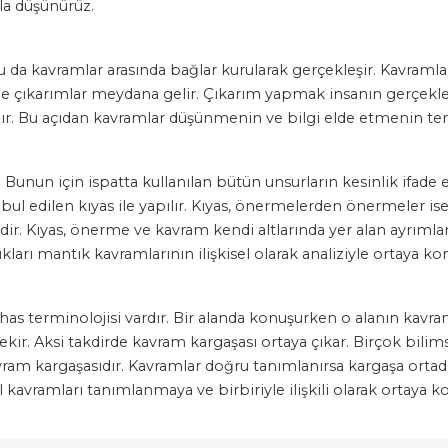
la düşünürüz.
da kavramlar arasında bağlar kurularak gerçekleşir. Kavramları
de çıkarımlar meydana gelir. Çıkarım yapmak insanın gerçekleşt
ır. Bu açıdan kavramlar düşünmenin ve bilgi elde etmenin tem
Bunun için ispatta kullanılan bütün unsurların kesinlik ifade e
edilen kıyas ile yapılır. Kıyas, önermelerden önermeler ise 
edir. Kıyas, önerme ve kavram kendi altlarında yer alan ayrıml
kları mantık kavramlarının ilişkisel olarak analiziyle ortaya kon
has terminolojisi vardır. Bir alanda konuşurken o alanın kavr
ir. Aksi takdirde kavram kargaşası ortaya çıkar. Birçok bilimse
vram kargaşasıdır. Kavramlar doğru tanımlanırsa kargaşa ort
kavramları tanımlanmaya ve birbiriyle ilişkili olarak ortaya ko