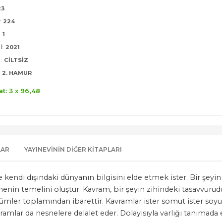
23
:
224
:
1
I:
2021
:
CILTSIZ
2. HAMUR
at: 3 x
96
,48
LAR
YAYINEVININ DIĞER KITAPLARI
e kendi dışındaki dünyanın bilgisini elde etmek ister. Bir şey
nin temelini oluştur. Kavram, bir şeyin zihindeki tasavvurudur 
mler toplamından ibarettir. Kavramlar ister somut ister soyut 
ramlar da nesnelere delalet eder. Dolayısıyla varlığı tanımada 