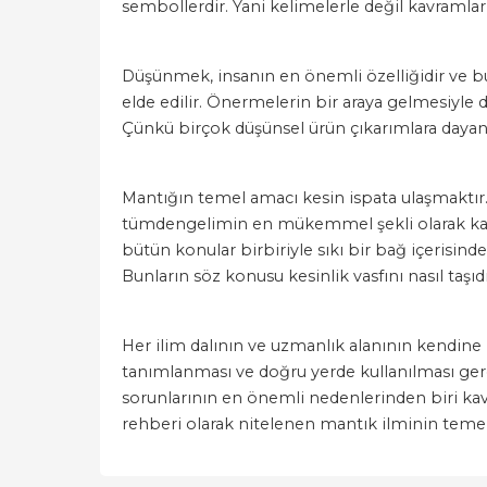
sembollerdir. Yani kelimelerle değil kavramlar
Düşünmek, insanın en önemli özelliğidir ve bu 
elde edilir. Önermelerin bir araya gelmesiyle 
Çünkü birçok düşünsel ürün çıkarımlara dayan
Mantığın temel amacı kesin ispata ulaşmaktır. 
tümdengelimin en mükemmel şekli olarak kabul 
bütün konular birbiriyle sıkı bir bağ içerisind
Bunların söz konusu kesinlik vasfını nasıl taşıdı
Her ilim dalının ve uzmanlık alanının kendine 
tanımlanması ve doğru yerde kullanılması gerek
sorunlarının en önemli nedenlerinden biri ka
rehberi olarak nitelenen mantık ilminin temel 