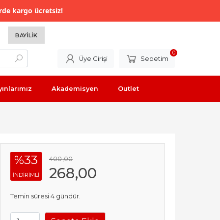
rde kargo ücretsiz!
BAYILIK
0
Üye Girişi
Sepetim
yınlarımız
Akademisyen
Outlet
%33
400
,00
268
,00
INDIRIMLI
Temin süresi 4 gündür.