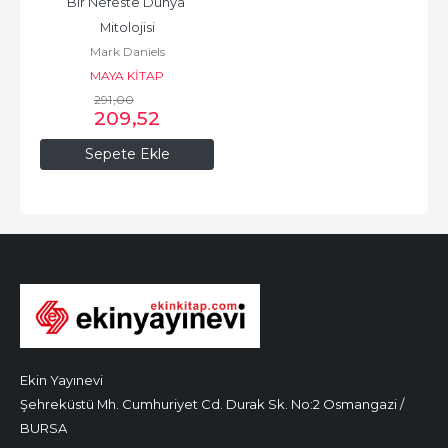
Bir Nefeste Dünya 
Mitolojisi
Mark Daniels
MAYA KİTAP
291
,00
209
,52
Sepete Ekle
Ekin Yayınevi
Şehreküstü Mh. Cumhuriyet Cd. Durak Sk. No:2 Osmangazi /
BURSA