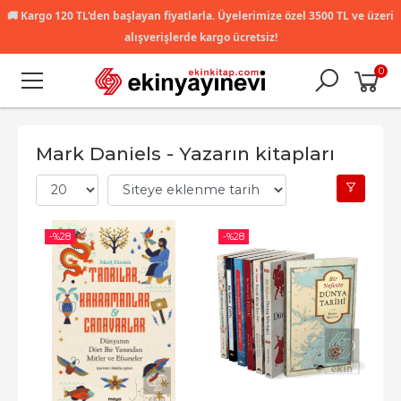
🚚
Kargo 120 TL'den başlayan fiyatlarla. Üyelerimize özel 3500 TL ve üzeri
alışverişlerde kargo ücretsiz!
0
Mark Daniels - Yazarın kitapları
-%
28
-%
28