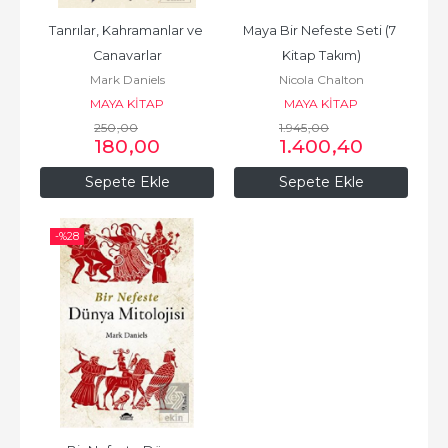
Tanrılar, Kahramanlar ve 
Maya Bir Nefeste Seti (7 
Canavarlar
Kitap Takım)
Mark Daniels
Nicola Chalton
MAYA KİTAP
MAYA KİTAP
250
,00
1.945
,00
180
,00
1.400
,40
Sepete Ekle
Sepete Ekle
-%
28