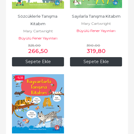
Sözcüklerle Tanışma 
Sayılarla Tanışma Kitabım
Mary Cartwright
Kitabım
Büyülü Fener Yayınları
Mary Cartwright
Büyülü Fener Yayınları
325
,00
390
,00
266
,50
319
,80
Sepete Ekle
Sepete Ekle
-%
18