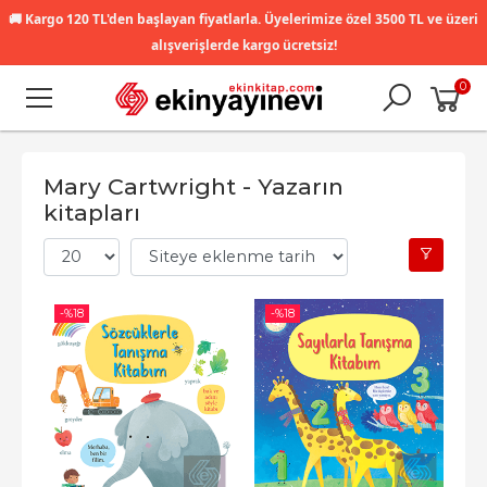
🚚
Kargo 120 TL'den başlayan fiyatlarla. Üyelerimize özel 3500 TL ve üzeri
alışverişlerde kargo ücretsiz!
0
Mary Cartwright - Yazarın
kitapları
-%
18
-%
18