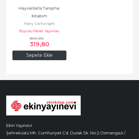
Hayvanlarla Tanışma 
Kitabım
Mary Cartwright
Büyülü Fener Yayınları
390
,00
319
,80
Sepete Ekle
Ekin Yayınevi
Şehreküstü Mh. Cumhuriyet Cd. Durak Sk. No:2 Osmangazi /