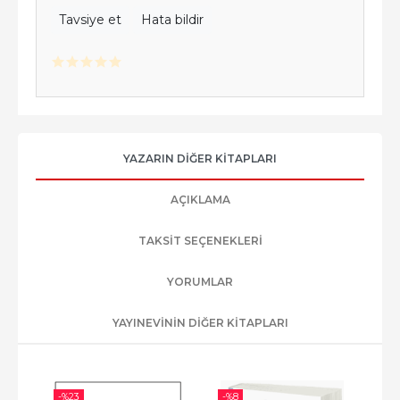
Tavsiye et
Hata bildir
YAZARIN DIĞER KITAPLARI
AÇIKLAMA
TAKSIT SEÇENEKLERI
YORUMLAR
YAYINEVININ DIĞER KITAPLARI
-%
23
-%
8