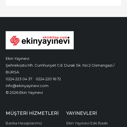
Ekin Yayınevi
Şehreküstü Mh. Cumhuriyet Cd. Durak Sk. No:2 Osmangazi /
BURSA
0224 223 04 37
0224 220 16 72
info@ekinyayinevi.com
© 2026 Ekin Yayınevi
MÜŞTERI HIZMETLERI
YAYINEVLERI
Banka Hesaplarımız
Ekin Yayınevi Eski Baskı