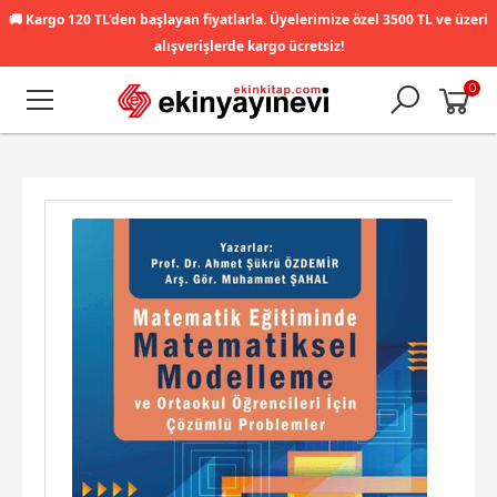
🚚
Kargo 120 TL'den başlayan fiyatlarla. Üyelerimize özel 3500 TL ve üzeri
alışverişlerde kargo ücretsiz!
0