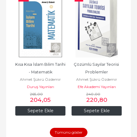
Kısa Kısa İslam Bilim Tarihi 
Çözümlü Sayılar Teorisi 
- Matematik
Problemler
Ahmet Şükrü Özdemir
Ahmet Şükrü Özdemir
Duruş Yayınları
Efe Akademi Yayınları
265
,00
240
,00
204
,05
220
,80
Sepete Ekle
Sepete Ekle
Tümünü göster