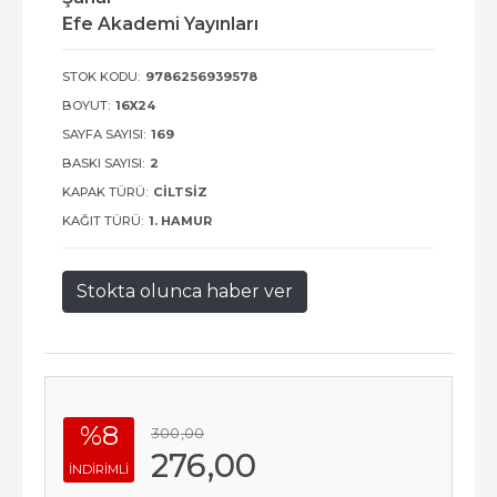
Efe Akademi Yayınları
STOK KODU:
9786256939578
BOYUT:
16X24
SAYFA SAYISI:
169
BASKI SAYISI:
2
KAPAK TÜRÜ:
CILTSIZ
KAĞIT TÜRÜ:
1. HAMUR
Stokta olunca haber ver
%8
300
,00
276
,00
INDIRIMLI