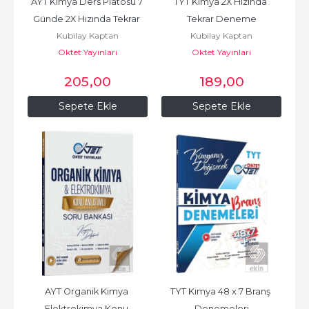
AYT Kimya Ders Platosu 7 
TYT Kimya 2X Hızında 
Günde 2X Hızında Tekrar 
Tekrar Deneme
Kubilay Kaptan
Kubilay Kaptan
Deneme
Oktet Yayınları
Oktet Yayınları
205
,00
189
,00
Sepete Ekle
Sepete Ekle
AYT Organik Kimya 
TYT Kimya 48 x 7 Branş 
Elektrokimya Konu 
Denemeleri