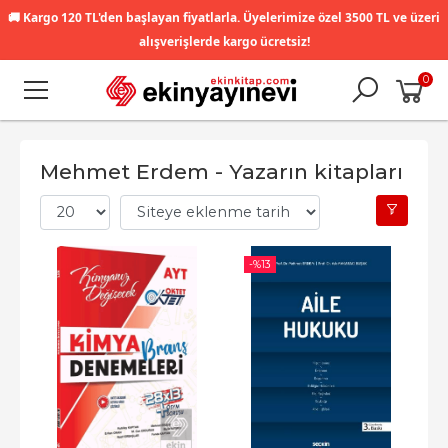
🚚
Kargo 120 TL'den başlayan fiyatlarla. Üyelerimize özel 3500 TL ve üzeri
alışverişlerde kargo ücretsiz!
0
Mehmet Erdem - Yazarın kitapları
-%
13