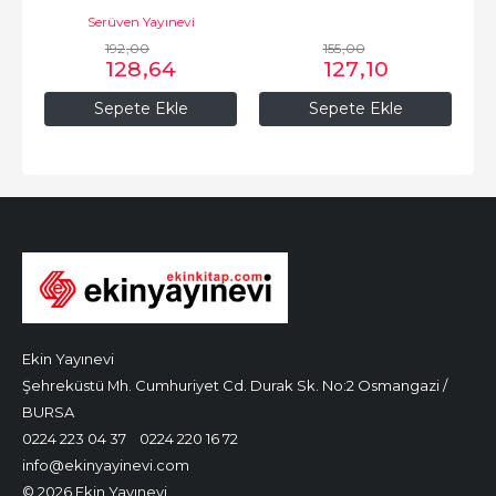
Serüven Yayınevi
192
,00
155
,00
128
,64
127
,10
Sepete Ekle
Sepete Ekle
Ekin Yayınevi
Şehreküstü Mh. Cumhuriyet Cd. Durak Sk. No:2 Osmangazi /
BURSA
0224 223 04 37
0224 220 16 72
info@ekinyayinevi.com
© 2026 Ekin Yayınevi