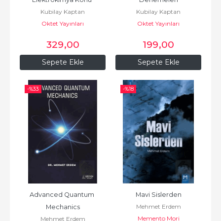
Kubilay Kaptan
Kubilay Kaptan
Anlatımlı Soru Bankası
Oktet Yayınları
Oktet Yayınları
329
,00
199
,00
Sepete Ekle
Sepete Ekle
-%
33
-%
18
Advanced Quantum 
Mavi Sislerden
Mehmet Erdem
Mechanics
Memento Mori
Mehmet Erdem