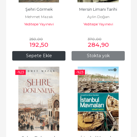
Şehri Görmek
Mersin Limanı Tarihi
Mehmet Mazak
Aylin Doğan
Yeditepe Yayınevi
Yeditepe Yayınevi
250
,00
370
,00
192
,50
284
,90
Sepete Ekle
Stokta yok
-%
23
-%
23