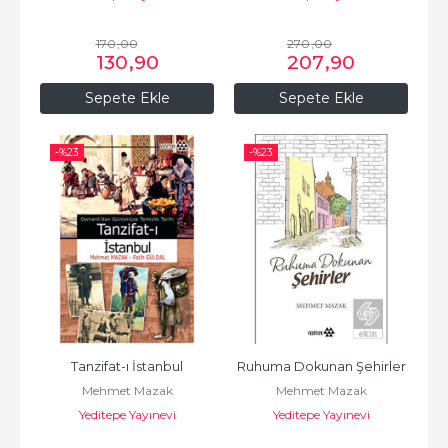
170
,00
270
,00
130
,90
207
,90
Sepete Ekle
Sepete Ekle
-%
23
-%
23
Tanzifat-ı İstanbul
Ruhuma Dokunan Şehirler
Mehmet Mazak
Mehmet Mazak
Yeditepe Yayınevi
Yeditepe Yayınevi