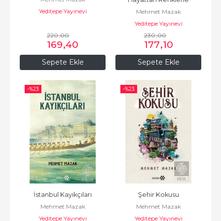
Yeditepe Yayınevi
Mehmet Mazak
Yeditepe Yayınevi
220
,00
230
,00
169
,40
177
,10
Sepete Ekle
Sepete Ekle
-%
23
-%
23
İstanbul Kayıkçıları
Şehir Kokusu
Mehmet Mazak
Mehmet Mazak
Yeditepe Yayınevi
Yeditepe Yayınevi