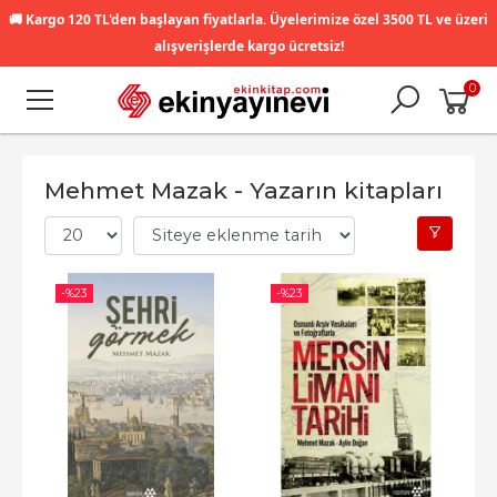
🚚
Kargo 120 TL'den başlayan fiyatlarla. Üyelerimize özel 3500 TL ve üzeri
alışverişlerde kargo ücretsiz!
0
Mehmet Mazak - Yazarın kitapları
-%
23
-%
23