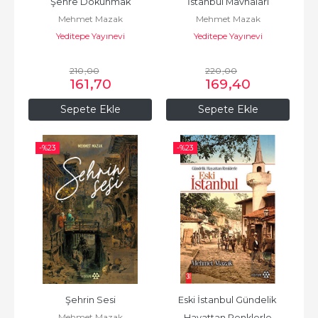
Şehre Dokunmak
İstanbul Mavnaları
Mehmet Mazak
Mehmet Mazak
Yeditepe Yayınevi
Yeditepe Yayınevi
210
,00
220
,00
161
,70
169
,40
Sepete Ekle
Sepete Ekle
-%
23
-%
23
Şehrin Sesi
Eski İstanbul Gündelik 
Mehmet Mazak
Hayattan Renklerle