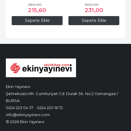
280
,00
300
,00
215
,60
231
,00
Sepete Ekle
Sepete Ekle
Ekin Yayınevi
Şehreküstü Mh. Cumhuriyet Cd. Durak Sk. No:2 Osmangazi /
BURSA
0224 223 04 37
0224 220 16 72
info@ekinyayinevi.com
© 2026 Ekin Yayınevi