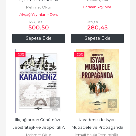
Berikan Yayınları
Mehmet Okur
Akçağ Yayınları - Ders
650
Kitapları
,00
355
,00
500
,50
280
,45
Sepete Ekle
Sepete Ekle
-%
23
-%
23
İlkçağlardan Günümüze 
Karadeniz'de İsyan 
Jeostratejik ve Jeopolitik A
Mübadele ve Propaganda
Mehmet Okur
İsmail Hakkı Demircioğlu