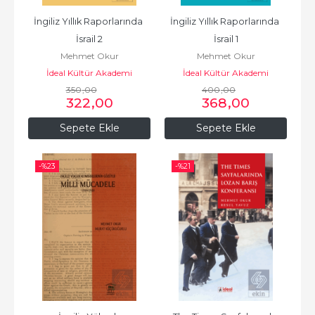
İngiliz Yıllık Raporlarında 
İngiliz Yıllık Raporlarında 
İsrail 2
İsrail 1
Mehmet Okur
Mehmet Okur
İdeal Kültür Akademi
İdeal Kültür Akademi
350
,00
400
,00
322
,00
368
,00
Sepete Ekle
Sepete Ekle
-%
23
-%
21