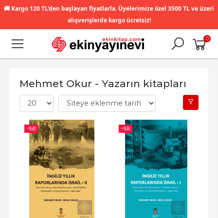
🚚
Kargo 120 TL'den başlayan fiyatlarla. Üyelerimize özel 3500 TL ve üzeri
alışverişlerde kargo ücretsiz!
0
Mehmet Okur - Yazarın kitapları
-%
8
-%
8