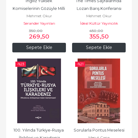
İngiliz Yüksek 
The Times Sayfalarında 
Komiselerinin Gözüyle Milli 
Lozan Barış Konferansı
Mehmet Okur
Mehmet Okur
Mücadele 1918-1920
Serander Yayınları
İdeal Kültür Yayıncılık
350
,00
450
,00
269
,50
355
,50
Sepete Ekle
Sepete Ekle
-%
23
-%
21
100. Yılında Türkiye-Rusya 
Sorularla Pontus Meselesi
Mesut Çapa
İlişkileri ve Karadeniz