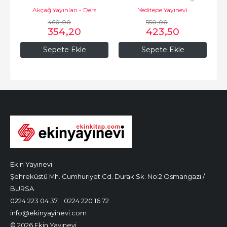
Akçağ Yayınları - Ders
Yeditepe Yayınevi
460
Kitapları
,00
550
,00
354
,20
423
,50
Sepete Ekle
Sepete Ekle
Ekin Yayınevi
Şehreküstü Mh. Cumhuriyet Cd. Durak Sk. No:2 Osmangazi /
BURSA
0224 223 04 37
0224 220 16 72
info@ekinyayinevi.com
© 2026 Ekin Yayınevi