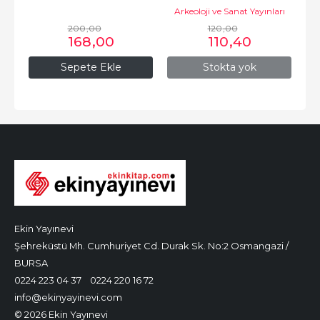
Arkeoloji ve Sanat Yayınları
200
,00
120
,00
168
,00
110
,40
Sepete Ekle
Stokta yok
Ekin Yayınevi
Şehreküstü Mh. Cumhuriyet Cd. Durak Sk. No:2 Osmangazi /
BURSA
0224 223 04 37
0224 220 16 72
info@ekinyayinevi.com
© 2026 Ekin Yayınevi