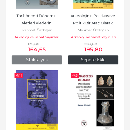
Tarihöncesi Dönemin 
Arkeolojinin Politikası ve 
Aletleri Aletlerin 
Politik Bir Araç Olarak 
Mehmet Özdoğan
Mehmet Özdoğan
Tarihöncesi
Arkeoloji
Arkeoloji ve Sanat Yayınları
Arkeoloji ve Sanat Yayınları
185
,00
220
,00
164
,65
195
,80
Stokta yok
Sepete Ekle
-%
11
-%
8