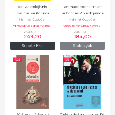
Türk Arkeolojisinin 
Hammaddeden Ustalara 
Sorunları ve Koruma 
Tarihöncesi Arkeolojisinde 
Mehmet Özdoğan
Mehmet Özdoğan
Politikaları
Ma
Arkeoloji ve Sanat Yayınları
Arkeoloji ve Sanat Yayınları
280
,00
200
,00
249
,20
184
,00
Sepete Ekle
Stokta yok
-%
26
-%
13
50 Soruda Arkeoloji
Türkiye'de Ulus İnşası ve Dil 