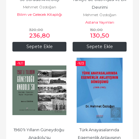
Mehmet Özdoğan
Devrimi
Bilim ve Gelecek Kitaplığı
Mehmet Özdoğan
Astana Yayınları
320
,00
150
,00
236
,80
130
,50
Sepete Ekle
Sepete Ekle
-%
11
-%
13
1960'lı Yılların Güneydoğu 
Türk Anayasalarında 
Anadolu'su
Egemenlik Anlayışının 