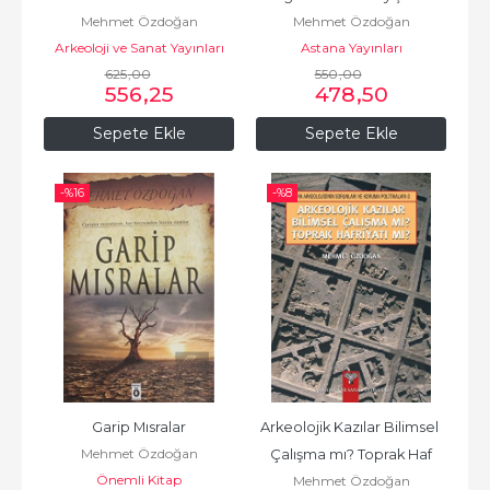
Mehmet Özdoğan
Mehmet Özdoğan
Dönüşümü
Arkeoloji ve Sanat Yayınları
Astana Yayınları
625
,00
550
,00
556
,25
478
,50
Sepete Ekle
Sepete Ekle
-%
16
-%
8
Garip Mısralar
Arkeolojik Kazılar Bilimsel 
Mehmet Özdoğan
Çalışma mı? Toprak Haf
Önemli Kitap
Mehmet Özdoğan