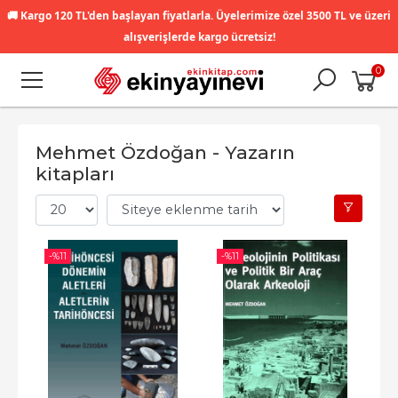
🚚
Kargo 120 TL'den başlayan fiyatlarla. Üyelerimize özel 3500 TL ve üzeri
alışverişlerde kargo ücretsiz!
0
Mehmet Özdoğan - Yazarın
kitapları
-%
11
-%
11