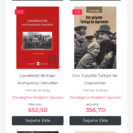
-%
13
-%
13
Çanakkale'de Kapı 
Son Yüzyılda Türkiye'de 
Komşumuz Yahudiler
Depremler
Mithat Atabay
Mithat Atabay
Paradigma Akademi Yayınları
Paradigma Akademi Yayınları
750
,00
410
,00
652
,50
356
,70
Sepete Ekle
Sepete Ekle