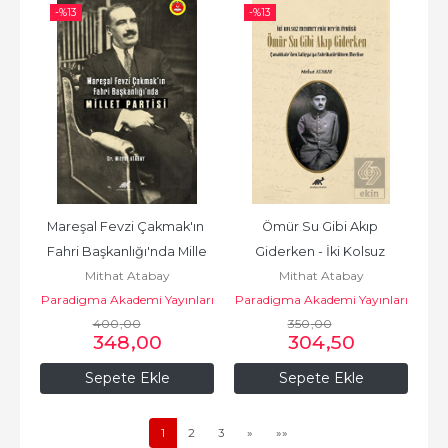
-%
13
-%
13
Mareşal Fevzi Çakmak'ın 
Ömür Su Gibi Akıp 
Fahri Başkanlığı'nda Mille
Giderken - İki Kolsuz 
Mithat Atabay
Mithat Atabay
Mehmet Fai
Paradigma Akademi Yayınları
Paradigma Akademi Yayınları
400
,00
350
,00
348
,00
304
,50
Sepete Ekle
Sepete Ekle
1
2
3
»
»»