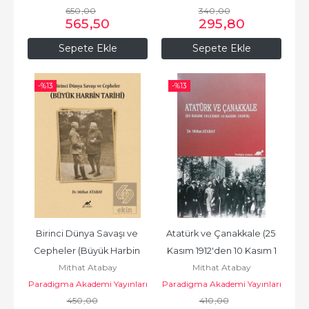
650
,00
340
,00
565
,50
295
,80
Sepete Ekle
Sepete Ekle
-%
13
-%
13
Birinci Dünya Savaşı ve 
Atatürk ve Çanakkale (25 
Cepheler (Büyük Harbin 
Kasım 1912'den 10 Kasım 1
Mithat Atabay
Mithat Atabay
Tarihi)
Paradigma Akademi Yayınları
Paradigma Akademi Yayınları
450
,00
410
,00