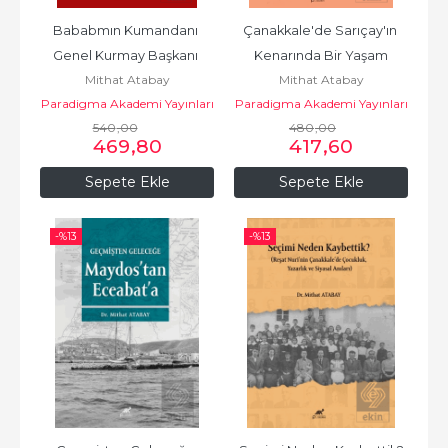
Bababmın Kumandanı 
Çanakkale'de Sarıçay'ın 
Genel Kurmay Başkanı 
Kenarında Bir Yaşam
Mithat Atabay
Mithat Atabay
Orgeneral Salih Omurtak
Paradigma Akademi Yayınları
Paradigma Akademi Yayınları
540
,00
480
,00
469
,80
417
,60
Sepete Ekle
Sepete Ekle
-%
13
-%
13