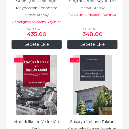
Geçmişten Geleceğe 
Seçimi Neden Kaybettik?
Mithat Atabay
Maydos'tan Eceabat'a
Paradigma Akademi Yayınları
Mithat Atabay
Paradigma Akademi Yayınları
500
,00
400
,00
435
,00
348
,00
Sepete Ekle
Sepete Ekle
-%
13
-%
13
Atatürk İlkeleri Ve İnkilâp 
Sakarya Nehrine Takılan 
Tarihi
Gerdanlık Sarıyar Barajı ve 