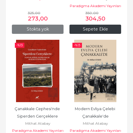
Paradigma Akademi Yayınları
325
,00
350
,00
273
,00
304
,50
Stokta yok
Sepete Ekle
-%
13
-%
13
Çanakkale Cephesi'nde 
Modern Evliya Çelebi 
Siperden Gerçeklere 
Çanakkale'de
Mithat Atabay
Mithat Atabay
(Olaylar, Kişiler,...
Paradigma Akademi Yayınları
Paradigma Akademi Yayınları