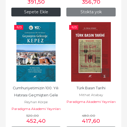
391
,50
356
,70
Sepete Ekle
Stokta yok
-%
13
-%
13
Cumhuriyetimizin 100. Yılı 
Türk Basın Tarihi
Mithat Atabay
Hatırası Geçmişten Gele
Paradigma Akademi Yayınları
Reyhan Körpe
Paradigma Akademi Yayınları
520
,00
480
,00
452
,40
417
,60