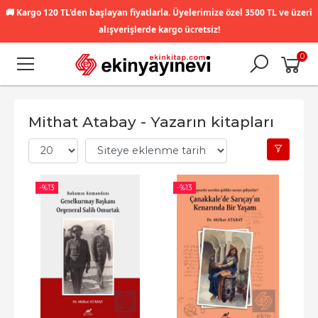
🚚
Kargo 120 TL'den başlayan fiyatlarla. Üyelerimize özel 3500 TL ve üzeri
alışverişlerde kargo ücretsiz!
0
Mithat Atabay - Yazarın kitapları
-%
13
-%
13