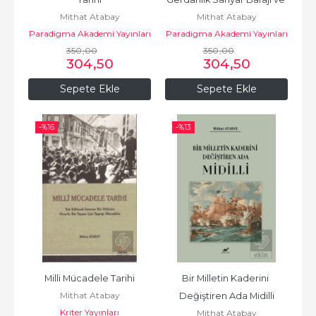
Mithat Atabay
Mithat Atabay
Hidroelektrik Santrali
Paradigma Akademi Yayınları
Paradigma Akademi Yayınları
350
,00
350
,00
304
,50
304
,50
Sepete Ekle
Sepete Ekle
-%
16
-%
13
Milli Mücadele Tarihi
Bir Milletin Kaderini 
Mithat Atabay
Değiştiren Ada Midilli
Kriter Yayınları
Mithat Atabay