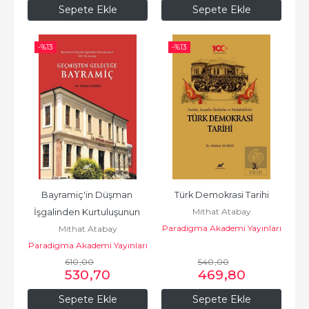
Sepete Ekle
Sepete Ekle
-%
13
-%
13
Bayramiç'in Düşman 
Türk Demokrasi Tarihi
Mithat Atabay
İşgalinden Kurtuluşunun 
Paradigma Akademi Yayınları
Mithat Atabay
100. Yı
Paradigma Akademi Yayınları
610
,00
540
,00
530
,70
469
,80
Sepete Ekle
Sepete Ekle