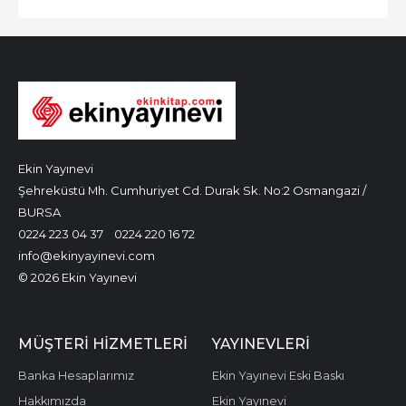
Ekin Yayınevi
Şehreküstü Mh. Cumhuriyet Cd. Durak Sk. No:2 Osmangazi /
BURSA
0224 223 04 37
0224 220 16 72
info@ekinyayinevi.com
© 2026 Ekin Yayınevi
MÜŞTERI HIZMETLERI
YAYINEVLERI
Banka Hesaplarımız
Ekin Yayınevi Eski Baskı
Hakkımızda
Ekin Yayınevi