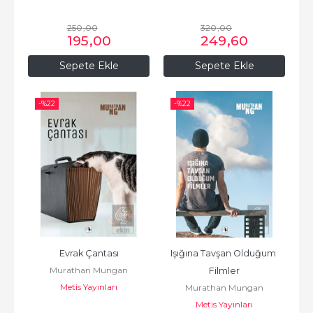
250
,00
320
,00
195
,00
249
,60
Sepete Ekle
Sepete Ekle
-%
22
-%
22
Evrak Çantası
Işığına Tavşan Olduğum 
Murathan Mungan
Filmler
Metis Yayınları
Murathan Mungan
Metis Yayınları