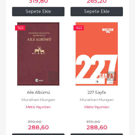
319
,80
265
,20
Sepete Ekle
Sepete Ekle
-%
22
-%
22
Aile Albümü
227 Sayfa
Murathan Mungan
Murathan Mungan
Metis Yayınları
Metis Yayınları
370
,00
370
,00
288
,60
288
,60