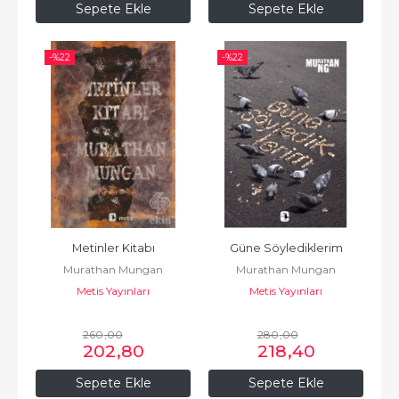
Sepete Ekle
Sepete Ekle
-%
22
-%
22
Metinler Kitabı
Güne Söylediklerim
Murathan Mungan
Murathan Mungan
Metis Yayınları
Metis Yayınları
260
,00
280
,00
202
,80
218
,40
Sepete Ekle
Sepete Ekle