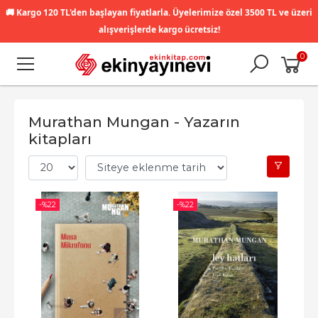
🚚
Kargo 120 TL'den başlayan fiyatlarla. Üyelerimize özel 3500 TL ve üzeri
alışverişlerde kargo ücretsiz!
0
Murathan Mungan - Yazarın
kitapları
-%
22
-%
22