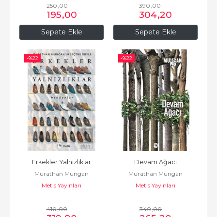
250
,00
390
,00
195
,00
304
,20
Sepete Ekle
Sepete Ekle
-%
22
-%
22
Erkekler Yalnızlıklar
Devam Ağacı
Murathan Mungan
Murathan Mungan
Metis Yayınları
Metis Yayınları
410
,00
340
,00