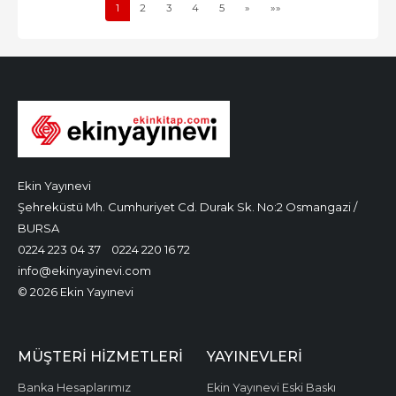
1
2
3
4
5
»
»»
Ekin Yayınevi
Şehreküstü Mh. Cumhuriyet Cd. Durak Sk. No:2 Osmangazi /
BURSA
0224 223 04 37
0224 220 16 72
info@ekinyayinevi.com
© 2026 Ekin Yayınevi
MÜŞTERI HIZMETLERI
YAYINEVLERI
Banka Hesaplarımız
Ekin Yayınevi Eski Baskı