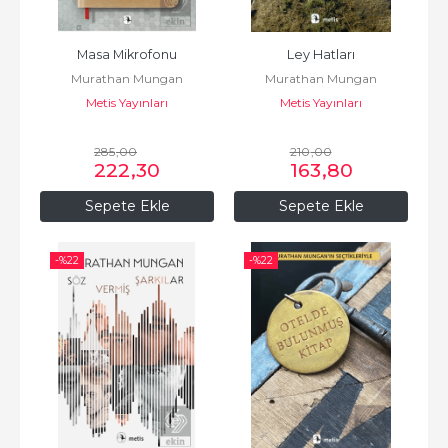
Masa Mikrofonu
Ley Hatları
Murathan Mungan
Murathan Mungan
Metis Yayınları
Metis Yayınları
285
,00
210
,00
222
,30
163
,80
Sepete Ekle
Sepete Ekle
-%
22
-%
22