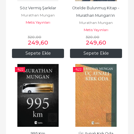
Söz Vermiş Şarkılar
Otelde Bulunmuş Kitap - 
Murathan Mungan
Murathan Mungan'ın 
Metis Yayınları
Murathan Mungan
Seçtikl
Metis Yayınları
320
,00
320
,00
249
,60
249
,60
Sepete Ekle
Sepete Ekle
-%
22
-%
22
995 Km
Üç Aynalı Kırk Oda