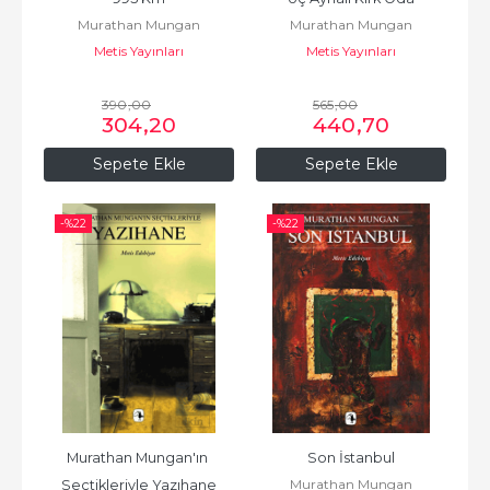
Murathan Mungan
Murathan Mungan
Metis Yayınları
Metis Yayınları
390
,00
565
,00
304
,20
440
,70
Sepete Ekle
Sepete Ekle
-%
22
-%
22
Murathan Mungan'ın 
Son İstanbul
Murathan Mungan
Seçtikleriyle Yazıhane