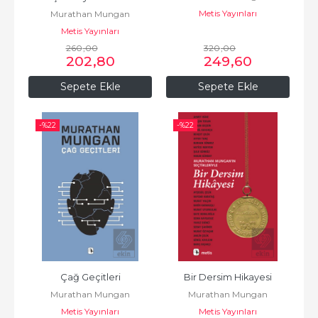
Metis Yayınları
Murathan Mungan
Metis Yayınları
260
,00
320
,00
202
,80
249
,60
Sepete Ekle
Sepete Ekle
-%
22
-%
22
Çağ Geçitleri
Bir Dersim Hikayesi
Murathan Mungan
Murathan Mungan
Metis Yayınları
Metis Yayınları