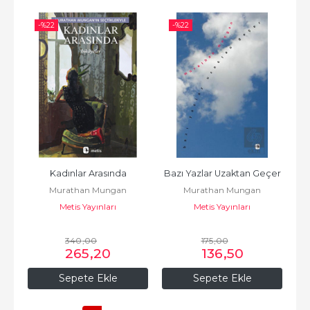
-%
22
-%
22
Kadınlar Arasında
Bazı Yazlar Uzaktan Geçer
Murathan Mungan
Murathan Mungan
Metis Yayınları
Metis Yayınları
340
,00
175
,00
265
,20
136
,50
Sepete Ekle
Sepete Ekle