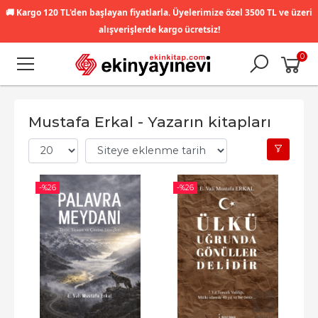
🚚
Kargo 120 TL'den başlayan fiyatlarla. Üyelerimize özel 3500 TL ve üzeri
alışverişlerde kargo ücretsiz!
0
Mustafa Erkal - Yazarın kitapları
-%
26
-%
26