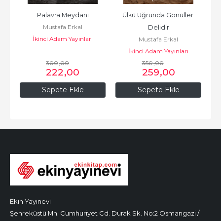
Palavra Meydanı
Ülkü Uğrunda Gönüller 
Mustafa Erkal
Delidir
İkinci Adam Yayınları
Mustafa Erkal
İkinci Adam Yayınları
300
,00
350
,00
222
,00
259
,00
Sepete Ekle
Sepete Ekle
Ekin Yayınevi
Şehreküstü Mh. Cumhuriyet Cd. Durak Sk. No:2 Osmangazi /