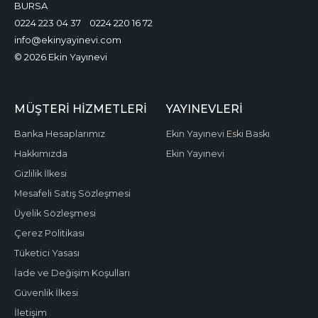
BURSA
0224 223 04 37
0224 220 16 72
info@ekinyayinevi.com
© 2026 Ekin Yayınevi
MÜŞTERI HIZMETLERI
YAYINEVLERI
Banka Hesaplarımız
Ekin Yayınevi Eski Baskı
Hakkımızda
Ekin Yayınevi
Gizlilik İlkesi
Mesafeli Satış Sözleşmesi
Üyelik Sözleşmesi
Çerez Politikası
Tüketici Yasası
İade ve Değişim Koşulları
Güvenlik İlkesi
İletişim