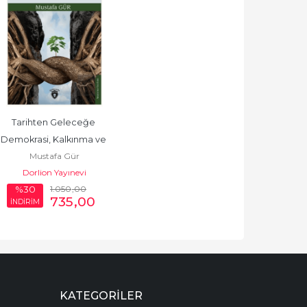
Tarihten Geleceğe 
Demokrasi, Kalkınma ve 
Mustafa Gür
Toplum İş
Dorlion Yayınevi
1.050
,00
%30
735
,00
İNDİRİM
KATEGORILER