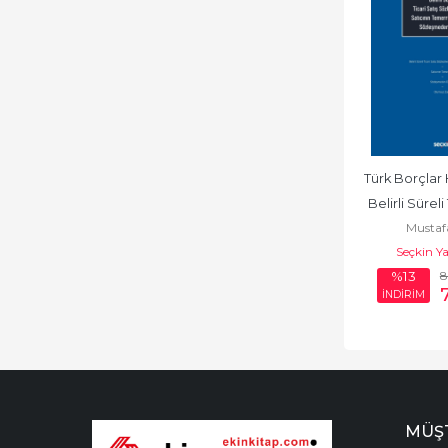
Türk Borçlar
Belirli Süreli 
Mustaf
Sözleşme
Seçkin Ya
8
%13
İNDİRİM
MÜŞT