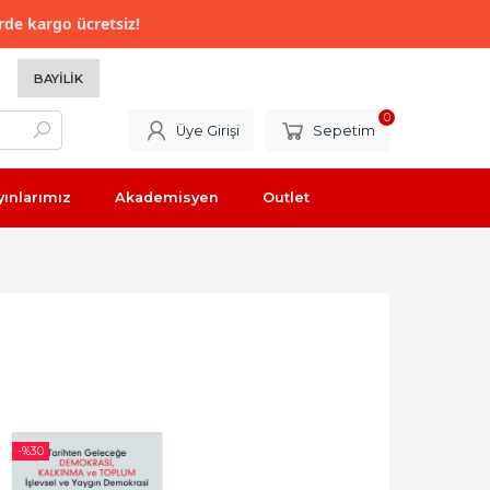
rde kargo ücretsiz!
BAYILIK
0
Üye Girişi
Sepetim
yınlarımız
Akademisyen
Outlet
-%
30