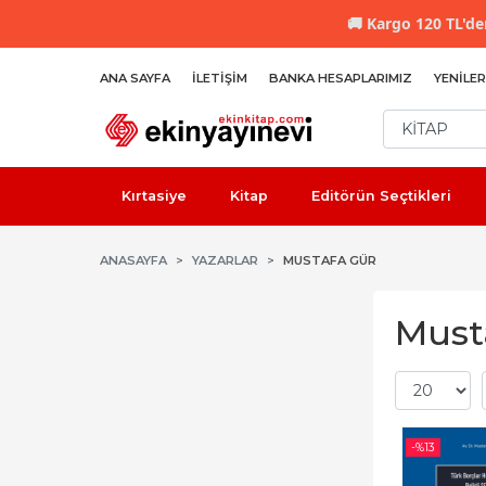
🚚
Kargo 120 TL'den
ANA SAYFA
İLETIŞIM
BANKA HESAPLARIMIZ
YENILER
Kırtasiye
Kitap
Editörün Seçtikleri
ANASAYFA
YAZARLAR
MUSTAFA GÜR
Musta
-%
13