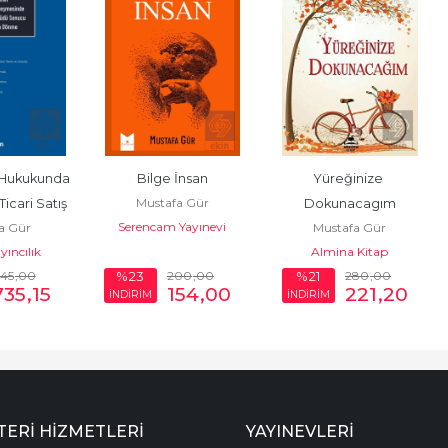
 Hukukunda 
Bilge İnsan
Yüreğinize 
Mustafa Gür
Ticari Satış 
Dokunacagım
Serencam Yayınevi
a Gür
Mustafa Gür
sinde...
yıncılık
Almina Kitap
45
,00
200
,00
280
,00
%23
%21
735
,15
154
,00
221
,20
İNDİRİM
İNDİRİM
ERI HIZMETLERI
YAYINEVLERI