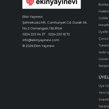
Banka 
Hakkı
Ekin Yayınevi
Gizlilik
Şehreküstü Mh. Cumhuriyet Cd. Durak Sk.
Mesafe
No:2 Osmangazi / BURSA
Üyelik
0224 223 04 37
0224 220 16 72
Çerez P
info@ekinyayinevi.com
Tüketic
© 2026 Ekin Yayınevi
İade v
Güvenli
İletişi
ÜYEL
Üye Gir
Yeni Ü
Sepet
Sipariş