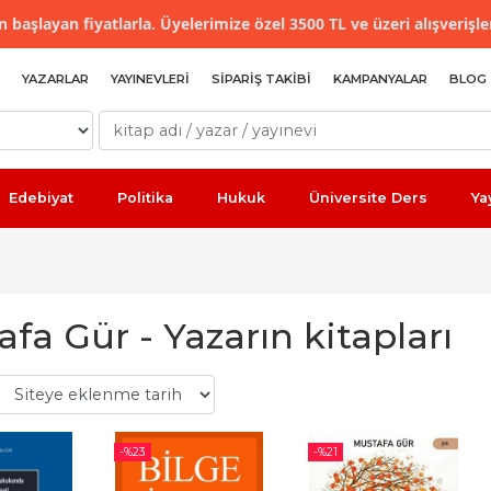
 başlayan fiyatlarla. Üyelerimize özel 3500 TL ve üzeri alışverişle
YAZARLAR
YAYINEVLERI
SIPARIŞ TAKIBI
KAMPANYALAR
BLOG
Edebiyat
Politika
Hukuk
Üniversite Ders
Ya
fa Gür - Yazarın kitapları
-%
23
-%
21