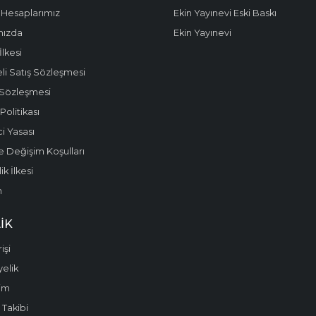
Hesaplarımız
Ekin Yayınevi Eski Baskı
mızda
Ekin Yayınevi
 İlkesi
li Satış Sözleşmesi
 Sözleşmesi
olitikası
i Yasası
e Değişim Koşulları
k İlkesi
m
IK
işi
yelik
im
 Takibi