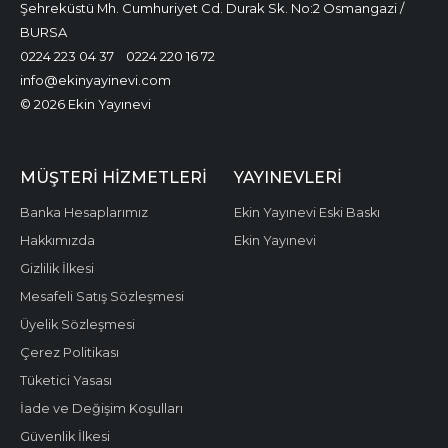
Şehreküstü Mh. Cumhuriyet Cd. Durak Sk. No:2 Osmangazi /
BURSA
0224 223 04 37
0224 220 16 72
info@ekinyayinevi.com
© 2026 Ekin Yayınevi
MÜŞTERI HIZMETLERI
YAYINEVLERI
Banka Hesaplarımız
Ekin Yayınevi Eski Baskı
Hakkımızda
Ekin Yayınevi
Gizlilik İlkesi
Mesafeli Satış Sözleşmesi
Üyelik Sözleşmesi
Çerez Politikası
Tüketici Yasası
İade ve Değişim Koşulları
Güvenlik İlkesi