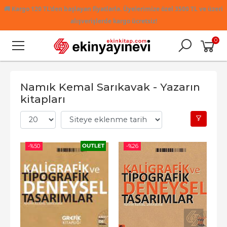
🚚
Kargo 120 TL'den başlayan fiyatlarla. Üyelerimize özel 3500 TL ve üzeri
alışverişlerde kargo ücretsiz!
0
Namık Kemal Sarıkavak - Yazarın
kitapları
-%
50
-%
26