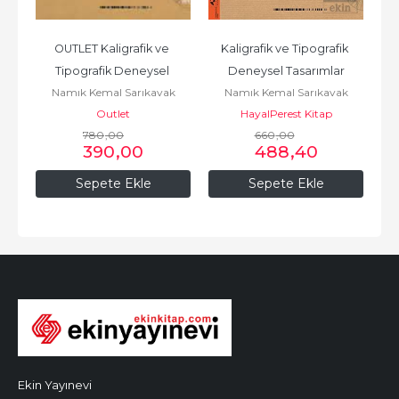
OUTLET Kaligrafik ve 
Kaligrafik ve Tipografik 
Tipografik Deneysel 
Deneysel Tasarımlar
Namık Kemal Sarıkavak
Namık Kemal Sarıkavak
Tasarımla
Outlet
HayalPerest Kitap
780
,00
660
,00
390
,00
488
,40
Sepete Ekle
Sepete Ekle
Ekin Yayınevi