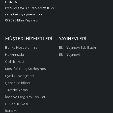
BURSA
0224 223 04 37
0224 220 16 72
info@ekinyayinevi.com
© 2026 Ekin Yayınevi
MÜŞTERI HIZMETLERI
YAYINEVLERI
Banka Hesaplarımız
Ekin Yayınevi Eski Baskı
Hakkımızda
Ekin Yayınevi
Gizlilik İlkesi
Mesafeli Satış Sözleşmesi
Üyelik Sözleşmesi
Çerez Politikası
Tüketici Yasası
İade ve Değişim Koşulları
Güvenlik İlkesi
İletişim