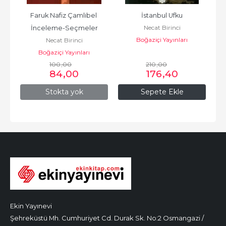
Faruk Nafiz Çamlıbel 
İstanbul Ufku
Necat Birinci
İnceleme-Seçmeler
Boğaziçi Yayınları
Necat Birinci
Boğaziçi Yayınları
100
,00
210
,00
84
,00
176
,40
Stokta yok
Sepete Ekle
Ekin Yayınevi
Şehreküstü Mh. Cumhuriyet Cd. Durak Sk. No:2 Osmangazi /