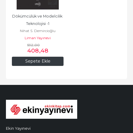
Dökümcülük ve Modelcilik 
Teknolojisi -1
Nihat S. Demircioğlu
Liman Yayınevi
592
,00
408
,48
Sepete Ekle
Ekin Yayınevi