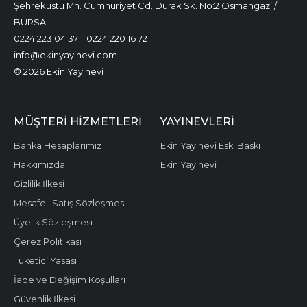
Şehreküstü Mh. Cumhuriyet Cd. Durak Sk. No:2 Osmangazi /
BURSA
0224 223 04 37
0224 220 16 72
info@ekinyayinevi.com
© 2026 Ekin Yayınevi
MÜŞTERI HIZMETLERI
YAYINEVLERI
Banka Hesaplarımız
Ekin Yayınevi Eski Baskı
Hakkımızda
Ekin Yayınevi
Gizlilik İlkesi
Mesafeli Satış Sözleşmesi
Üyelik Sözleşmesi
Çerez Politikası
Tüketici Yasası
İade ve Değişim Koşulları
Güvenlik İlkesi