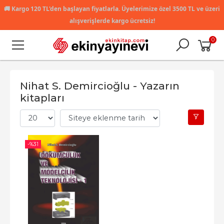
🚚
Kargo 120 TL'den başlayan fiyatlarla. Üyelerimize özel 3500 TL ve üzeri
alışverişlerde kargo ücretsiz!
0
Nihat S. Demircioğlu - Yazarın
kitapları
-%
31