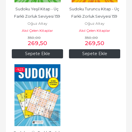
Sudoku Yeşil Kitap - Üç 
Sudoku Turuncu Kitap - Üç 
Farklı Zorluk Seviyesi 159 
Farklı Zorluk Seviyesi 159 
Oğuz Altay
Oğuz Altay
Bulmaca
Bulmaca
Akıl Çelen Kitaplar
Akıl Çelen Kitaplar
350
,00
350
,00
269
,50
269
,50
Sepete Ekle
Sepete Ekle
-%
23