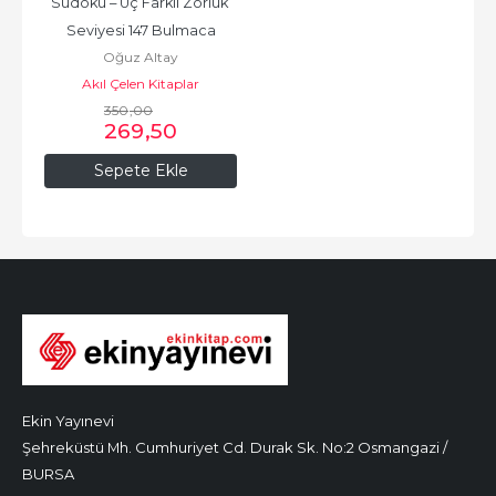
Sudoku – Üç Farklı Zorluk 
Seviyesi 147 Bulmaca
Oğuz Altay
Akıl Çelen Kitaplar
350
,00
269
,50
Sepete Ekle
Ekin Yayınevi
Şehreküstü Mh. Cumhuriyet Cd. Durak Sk. No:2 Osmangazi /
BURSA