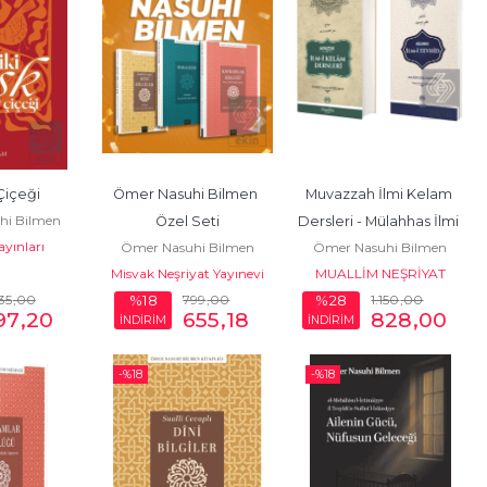
 Çiçeği
Ömer Nasuhi Bilmen 
Muvazzah İlmi Kelam 
hi Bilmen
Özel Seti
Dersleri - Mülahhas İlmi 
ayınları
Ömer Nasuhi Bilmen
Ömer Nasuhi Bilmen
Tevhid (2 Cilt Takım)
Misvak Neşriyat Yayınevi
MUALLİM NEŞRİYAT
35
,00
799
,00
1.150
,00
%18
%28
97
,20
655
,18
828
,00
İNDİRİM
İNDİRİM
-%
18
-%
18