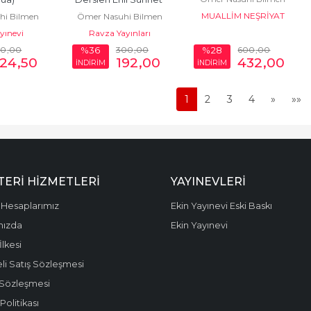
MUALLİM NEŞRİYAT
hi Bilmen
Ömer Nasuhi Bilmen
İtikadı
ayınevi
Ravza Yayınları
50
,00
300
,00
600
,00
%36
%28
324
,50
192
,00
432
,00
İNDİRİM
İNDİRİM
1
2
3
4
»
»»
ERI HIZMETLERI
YAYINEVLERI
Hesaplarımız
Ekin Yayınevi Eski Baskı
mızda
Ekin Yayınevi
 İlkesi
li Satış Sözleşmesi
 Sözleşmesi
olitikası