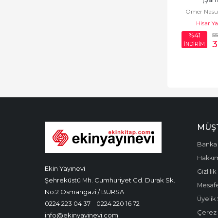
Ömer Nasu
Hisar Y
5
%41
İNDİRİM
MÜŞT
Banka 
Hakkı
Ekin Yayınevi
Gizlilik
Şehreküstü Mh. Cumhuriyet Cd. Durak Sk.
Mesafe
No:2 Osmangazi / BURSA
Üyelik
0224 223 04 37
0224 220 16 72
Çerez P
info@ekinyayinevi.com