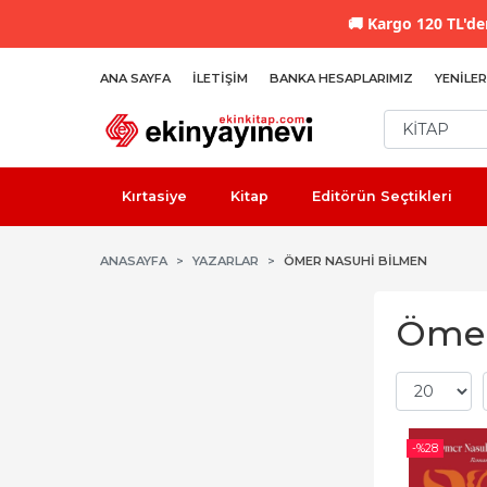
🚚
Kargo 120 TL'den
ANA SAYFA
İLETIŞIM
BANKA HESAPLARIMIZ
YENILER
Kırtasiye
Kitap
Editörün Seçtikleri
ANASAYFA
YAZARLAR
ÖMER NASUHI BILMEN
Ömer
-%
28