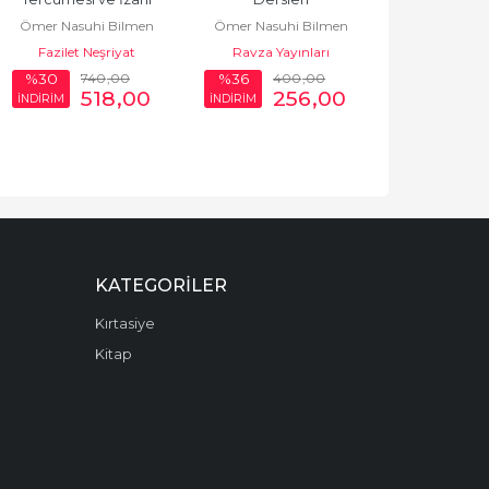
Ömer Nasuhi Bilmen
Ömer Nasuhi Bilmen
Fazilet Neşriyat
Ravza Yayınları
740
,00
400
,00
%30
%36
518
,00
256
,00
İNDİRİM
İNDİRİM
KATEGORILER
Kırtasiye
Kitap