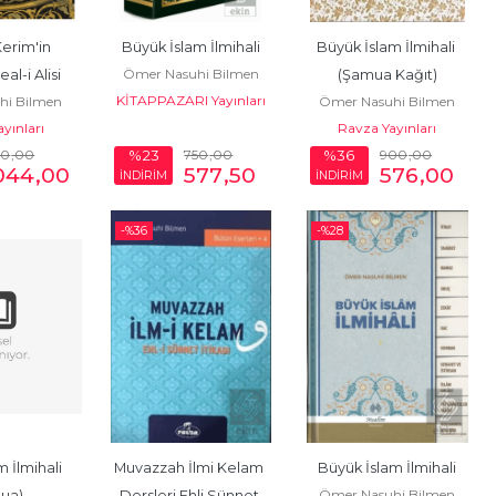
erim'in 
Büyük İslam İlmihali
Büyük İslam İlmihali 
Ömer Nasuhi Bilmen
al-i Alisi
(Şamua Kağıt)
KİTAPPAZARI Yayınları
hi Bilmen
Ömer Nasuhi Bilmen
ayınları
Ravza Yayınları
50
,00
750
,00
900
,00
%23
%36
.044
,00
577
,50
576
,00
İNDİRİM
İNDİRİM
-%
36
-%
28
 İlmihali 
Muvazzah İlmi Kelam 
Büyük İslam İlmihali
Ömer Nasuhi Bilmen
ua)
Dersleri Ehli Sünnet 