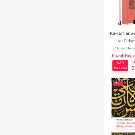
Kavramlar Söz
ve Felsef
Ömer Nasu
Lugat
Misvak Neşri
2
%18
2
İNDİRİM
-%
28