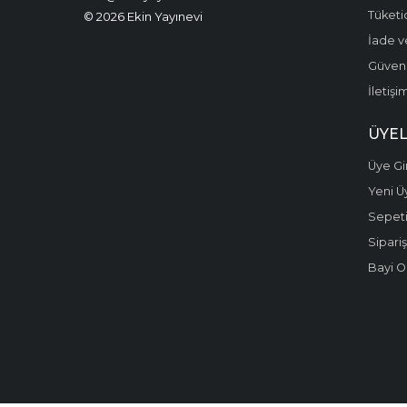
Tüketic
© 2026 Ekin Yayınevi
İade v
Güvenli
İletişi
ÜYEL
Üye Gir
Yeni Ü
Sepet
Sipariş
Bayi O