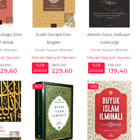
lüğü (Dini 
Sualli Cevaplı Dini 
Ailenin Gücü, Nüfusun 
i Ahlak 
Bilgiler
Geleceği
hi Bilmen
Ömer Nasuhi Bilmen
Ömer Nasuhi Bilmen
çesi)
yat Yayınevi
Misvak Neşriyat Yayınevi
Misvak Neşriyat Yayınevi
80
,00
280
,00
170
,00
%18
%18
29
,60
229
,60
139
,40
İNDİRİM
İNDİRİM
-%
23
-%
36