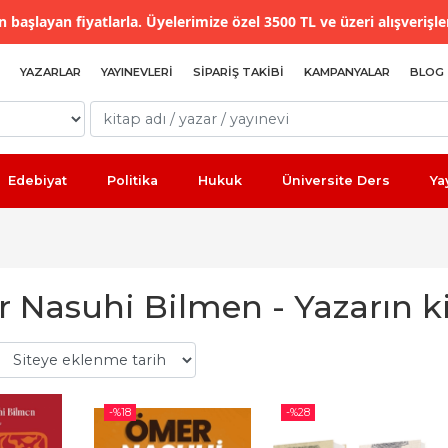
 başlayan fiyatlarla. Üyelerimize özel 3500 TL ve üzeri alışverişle
YAZARLAR
YAYINEVLERI
SIPARIŞ TAKIBI
KAMPANYALAR
BLOG
Edebiyat
Politika
Hukuk
Üniversite Ders
Ya
 Nasuhi Bilmen - Yazarın ki
-%
18
-%
28