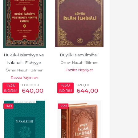
Hukuk-i İslamiyye ve 
Büyük İslam İlmihali
Ömer Nasuhi Bilmen
Istılahat-ı Fıkhiyye 
Fazilet Neşriyat
Ömer Nasuhi Bilmen
Kamusu (1. Cilt)
Ravza Yayınları
1.000
,00
920
,00
%36
%30
640
,00
644
,00
İNDİRİM
İNDİRİM
-%
18
-%
28