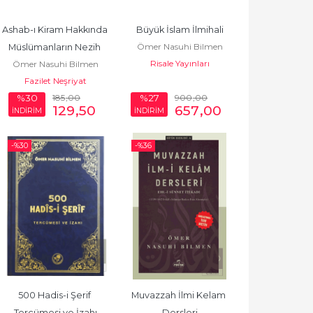
Ashab-ı Kiram Hakkında 
Büyük İslam İlmihali
Ömer Nasuhi Bilmen
Müslümanların Nezih 
Risale Yayınları
Ömer Nasuhi Bilmen
İtikadl
Fazilet Neşriyat
185
,00
900
,00
%30
%27
129
,50
657
,00
İNDİRİM
İNDİRİM
-%
30
-%
36
500 Hadis-i Şerif 
Muvazzah İlmi Kelam 
Tercümesi ve İzahı
Dersleri