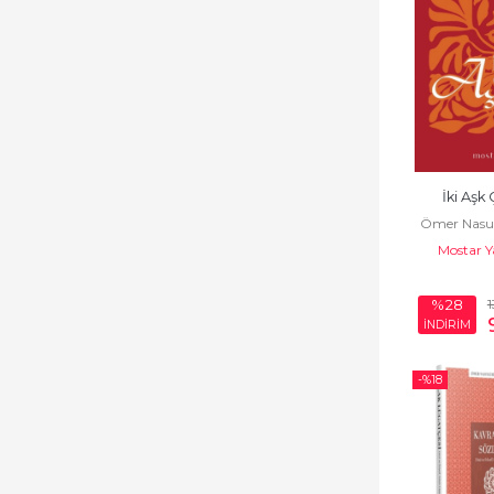
İki Aşk
Ömer Nasu
Mostar Y
1
%28
İNDİRİM
-%
18