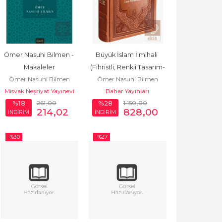
Ömer Nasuhi Bilmen - 
Büyük İslam İlmihali 
Makaleler
(Fihristli, Renkli Tasarım-
Ömer Nasuhi Bilmen
Ömer Nasuhi Bilmen
Termo Deri Cilt)
Misvak Neşriyat Yayınevi
Bahar Yayınları
261
,00
1.150
,00
%18
%28
214
,02
828
,00
İNDİRİM
İNDİRİM
-%
30
-%
27