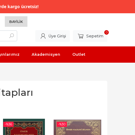
rde kargo ücretsiz!
BAYILIK
0
Üye Girişi
Sepetim
yınlarımız
Akademisyen
Outlet
tapları
-%
36
-%
30