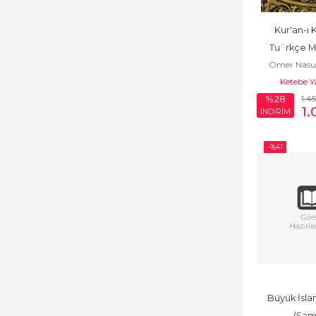
Kur'an-ı K
Tu¨rkçe Me
Ömer Nasu
Ketebe Y
1.4
%28
1
İNDİRİM
-%
41
Büyük İslam
(Şam