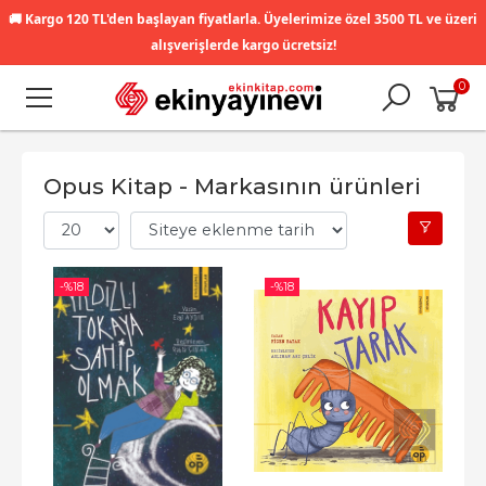
🚚
Kargo 120 TL'den başlayan fiyatlarla. Üyelerimize özel 3500 TL ve üzeri
alışverişlerde kargo ücretsiz!
0
Opus Kitap - Markasının ürünleri
-%
18
-%
18