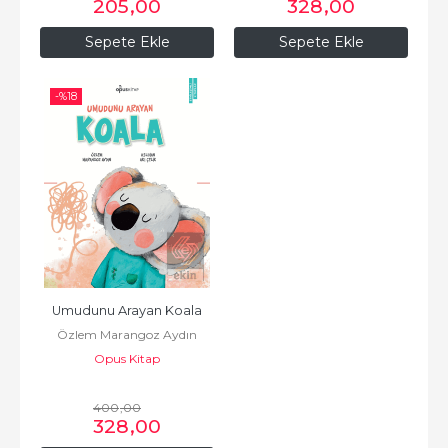
205
,00
328
,00
Sepete Ekle
Sepete Ekle
-%
18
Umudunu Arayan Koala
Özlem Marangoz Aydın
Opus Kitap
400
,00
328
,00