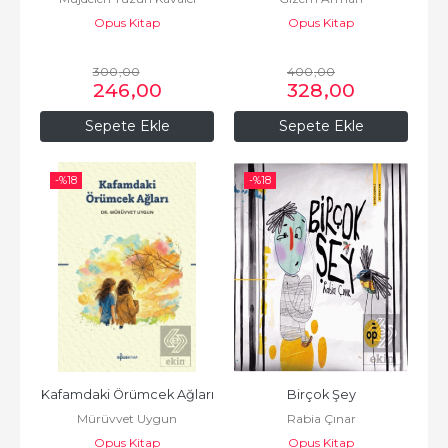
Opus Kitap
Opus Kitap
300
,00
400
,00
246
,00
328
,00
Sepete Ekle
Sepete Ekle
-%
18
-%
18
Kafamdaki Örümcek Ağları
Birçok Şey
Mürüvvet Uygun
Rabia Çınar
Opus Kitap
Opus Kitap