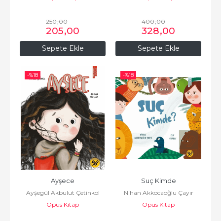
250
,00
400
,00
205
,00
328
,00
Sepete Ekle
Sepete Ekle
-%
18
-%
18
Ayşece
Suç Kimde
Ayşegül Akbulut Çetinkol
Nihan Akkocaoğlu Çayır
Opus Kitap
Opus Kitap