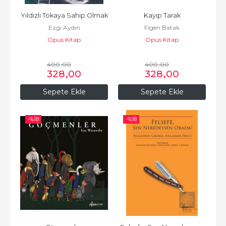
Yıldızlı Tokaya Sahip Olmak
Kayıp Tarak
Ezgi Aydın
Figen Batak
Opus Kitap
Opus Kitap
400
,00
400
,00
328
,00
328
,00
Sepete Ekle
Sepete Ekle
-%
18
-%
18