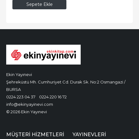
Sepete Ekle
Ekin Yayınevi
Şehreküstü Mh. Cumhuriyet Cd. Durak Sk. No:2 Osmangazi /
BURSA
0224 223 04 37
0224 220 16 72
info@ekinyayinevi.com
© 2026 Ekin Yayınevi
MÜŞTERI HIZMETLERI
YAYINEVLERI