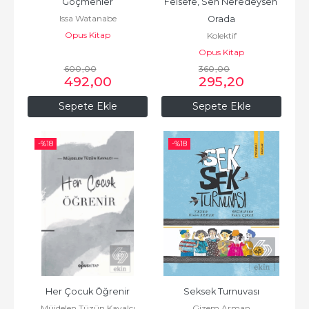
Göçmenler
Felsefe, Sen Neredeysen 
Issa Watanabe
Orada
Opus Kitap
Kolektif
Opus Kitap
600
,00
360
,00
492
,00
295
,20
Sepete Ekle
Sepete Ekle
-%
18
-%
18
Her Çocuk Öğrenir
Seksek Turnuvası
Müjdelen Tüzün Kavalcı
Gizem Arman