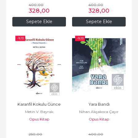
400
,00
400
,00
328
,00
328
,00
Sepete Ekle
Sepete Ekle
-%
18
-%
18
Karanfil Kokulu Günce
Yara Bandı
Metin V. Bayrak
Nihan Akçakoca Çayır
Opus Kitap
Opus Kitap
250
,00
400
,00