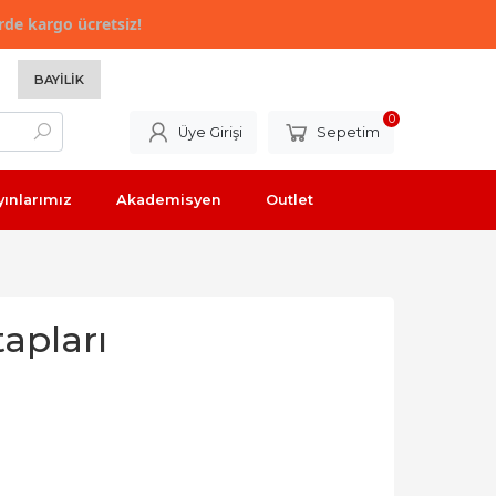
rde kargo ücretsiz!
BAYILIK
0
Üye Girişi
Sepetim
yınlarımız
Akademisyen
Outlet
apları