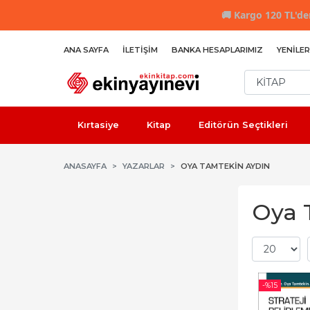
🚚
Kargo 120 TL'den
ANA SAYFA
İLETIŞIM
BANKA HESAPLARIMIZ
YENILER
Kırtasiye
Kitap
Editörün Seçtikleri
ANASAYFA
YAZARLAR
OYA TAMTEKIN AYDIN
Oya T
-%
15