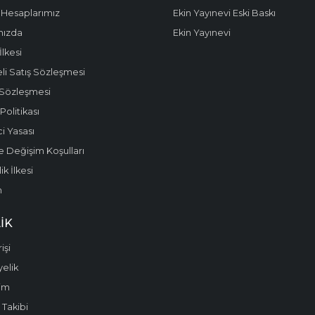
Hesaplarımız
Ekin Yayınevi Eski Baskı
mızda
Ekin Yayınevi
 İlkesi
li Satış Sözleşmesi
 Sözleşmesi
olitikası
i Yasası
e Değişim Koşulları
k İlkesi
m
IK
işi
yelik
im
 Takibi