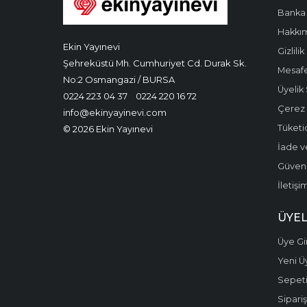
Banka 
Hakkı
Ekin Yayınevi
Gizlilik
Şehreküstü Mh. Cumhuriyet Cd. Durak Sk.
Mesafe
No:2 Osmangazi / BURSA
Üyelik
0224 223 04 37
0224 220 16 72
Çerez P
info@ekinyayinevi.com
Tüketic
© 2026 Ekin Yayınevi
İade v
Güvenli
İletişi
ÜYEL
Üye Gir
Yeni Ü
Sepet
Sipariş