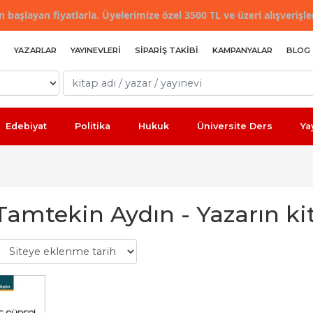
 başlayan fiyatlarla. Üyelerimize özel 3500 TL ve üzeri alışverişle
YAZARLAR
YAYINEVLERI
SIPARIŞ TAKIBI
KAMPANYALAR
BLOG
Edebiyat
Politika
Hukuk
Üniversite Ders
Ya
amtekin Aydın - Yazarın kit