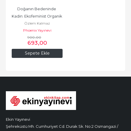
Doğanın Bedeninde 
Kadın: Ekofeminist Organik 
Özlem Kalmaz
Sanat
Phoenix Yayınevi
900
,00
693
,00
Sepete Ekle
Ekin Yayınevi
Şehreküstü Mh. Cumhuriyet Cd. Durak Sk. No:2 Osmangazi /