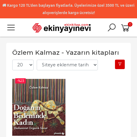
🚚
Kargo 120 TL'den başlayan fiyatlarla. Üyelerimize özel 3500 TL ve üzeri
alışverişlerde kargo ücretsiz!
0
Özlem Kalmaz - Yazarın kitapları
-%
23