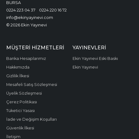
BURSA
0224 223 04 37
0224 220 16 72
info@ekinyayinevi.com
© 2026 Ekin Yayınevi
MÜŞTERI HIZMETLERI
YAYINEVLERI
Banka Hesaplarımız
Ekin Yayınevi Eski Baskı
Hakkımızda
Ekin Yayınevi
Gizlilik İlkesi
Mesafeli Satış Sözleşmesi
Üyelik Sözleşmesi
Çerez Politikası
Tüketici Yasası
İade ve Değişim Koşulları
Güvenlik İlkesi
İletişim