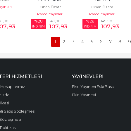
ayınları
Cihan Özata
Cihan Özata
Parodi Yayınları
Parodi Yayınları
49
,90
149
,90
149
,90
%28
%28
107
,93
107
,93
107
,93
İNDİRİM
İNDİRİM
1
2
3
4
5
6
7
8
9
ERI HIZMETLERI
YAYINEVLERI
Hesaplarımız
Ekin Yayınevi Eski Baskı
mızda
Ekin Yayınevi
 İlkesi
li Satış Sözleşmesi
 Sözleşmesi
olitikası