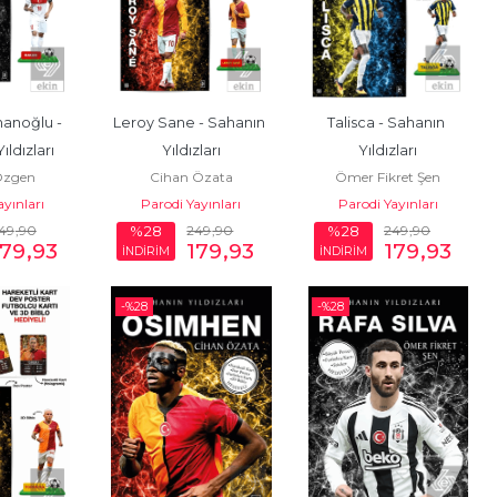
anoğlu - 
Leroy Sane - Sahanın 
Talisca - Sahanın 
ıldızları
Yıldızları
Yıldızları
Özgen
Cihan Özata
Ömer Fikret Şen
ayınları
Parodi Yayınları
Parodi Yayınları
49
,90
249
,90
249
,90
%28
%28
179
,93
179
,93
179
,93
İNDİRİM
İNDİRİM
-%
28
-%
28