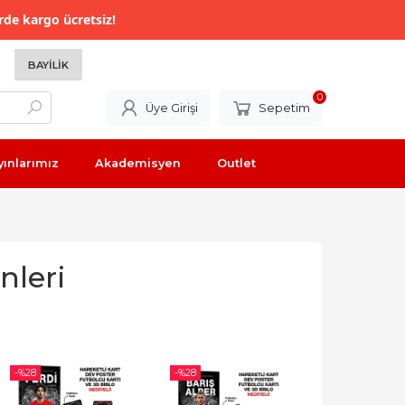
rde kargo ücretsiz!
BAYILIK
0
Üye Girişi
Sepetim
yınlarımız
Akademisyen
Outlet
nleri
-%
28
-%
28