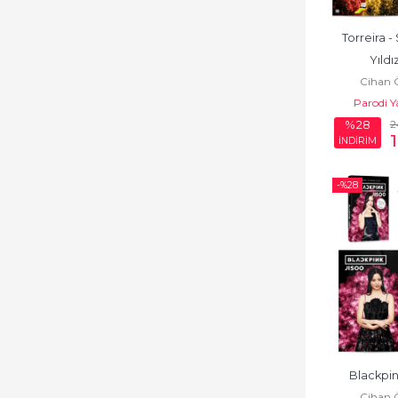
Torreira -
Yıldı
Cihan 
Parodi Y
2
%28
İNDİRİM
-%
28
Blackpin
Cihan 