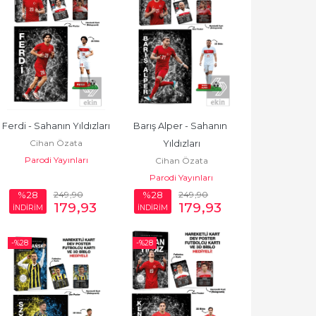
Ferdi - Sahanın Yıldızları
Barış Alper - Sahanın 
Cihan Özata
Yıldızları
Parodi Yayınları
Cihan Özata
Parodi Yayınları
249
,90
249
,90
%28
%28
179
,93
179
,93
İNDİRİM
İNDİRİM
-%
28
-%
28