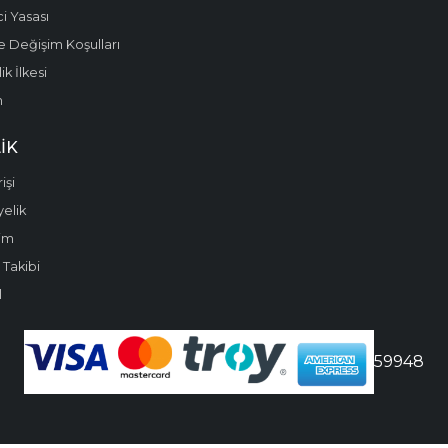
i Yasası
e Değişim Koşulları
k İlkesi
m
IK
işi
yelik
im
 Takibi
l
59948