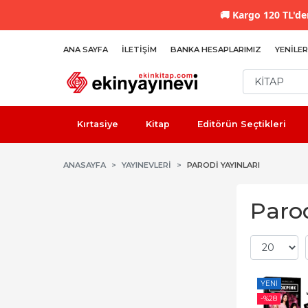
🚚
Kargo 120 TL'den
ANA SAYFA
İLETIŞIM
BANKA HESAPLARIMIZ
YENILER
Kırtasiye
Kitap
Editörün Seçtikleri
ANASAYFA
YAYINEVLERI
PARODI YAYINLARI
Parod
YENI
-%
28