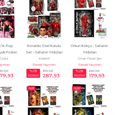
/ K-Pop 
Ronaldo Özel Kutulu 
Orkun Kökçü - Sahanın 
üyük Poster, 
Set – Sahanın Yıldızları
Yıldızları
Özata
Kolektif
Ömer Fikret Şen
rtı, 4'lü...
ayınları
Parodi Yayınları
Parodi Yayınları
49
,90
399
,90
249
,90
%28
%28
179
,93
287
,93
179
,93
İNDİRİM
İNDİRİM
-%
28
-%
28