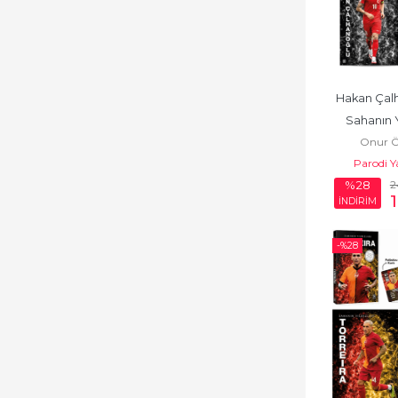
Hakan Çalh
Sahanın Y
Onur 
Parodi Y
2
%28
İNDİRİM
-%
28