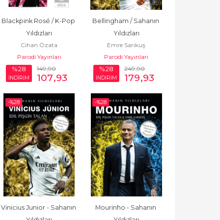
Blackpink Rosé / K-Pop 
Bellingham / Sahanın 
Yıldızları
Yıldızları
Cihan Özata
Emre Sarıkuş
Parodi Yayınları
Parodi Yayınları
149
,90
249
,90
%28
%28
107
,93
179
,93
İNDİRİM
İNDİRİM
-%
28
-%
28
Vinicius Junior - Sahanın 
Mourinho - Sahanın 
Yıldızları
Yıldızları