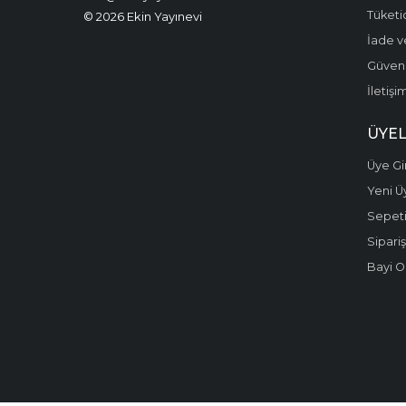
Tüketic
© 2026 Ekin Yayınevi
İade v
Güvenli
İletişi
ÜYEL
Üye Gir
Yeni Ü
Sepet
Sipariş
Bayi O