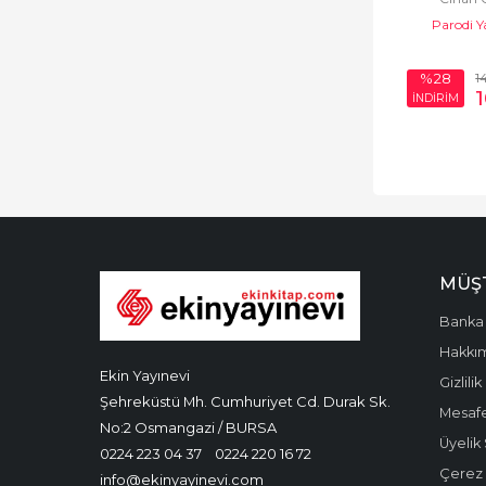
Parodi Y
1
%28
İNDİRİM
MÜŞT
Banka 
Hakkı
Ekin Yayınevi
Gizlilik
Şehreküstü Mh. Cumhuriyet Cd. Durak Sk.
Mesafe
No:2 Osmangazi / BURSA
Üyelik
0224 223 04 37
0224 220 16 72
Çerez P
info@ekinyayinevi.com