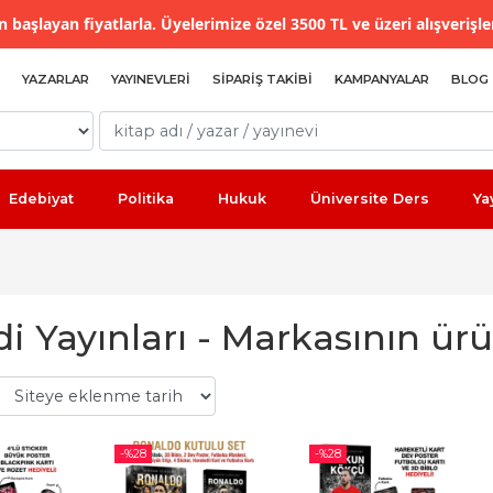
 başlayan fiyatlarla. Üyelerimize özel 3500 TL ve üzeri alışverişle
YAZARLAR
YAYINEVLERI
SIPARIŞ TAKIBI
KAMPANYALAR
BLOG
Edebiyat
Politika
Hukuk
Üniversite Ders
Ya
i Yayınları - Markasının ürü
-%
28
-%
28