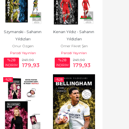
Szymanski - Sahanın 
Kenan Yıldız - Sahanın 
Yıldızları
Yıldızları
Onur Özgen
Ömer Fikret Şen
Parodi Yayınları
Parodi Yayınları
249
,90
249
,90
%28
%28
179
,93
179
,93
İNDİRİM
İNDİRİM
-%
28
-%
28