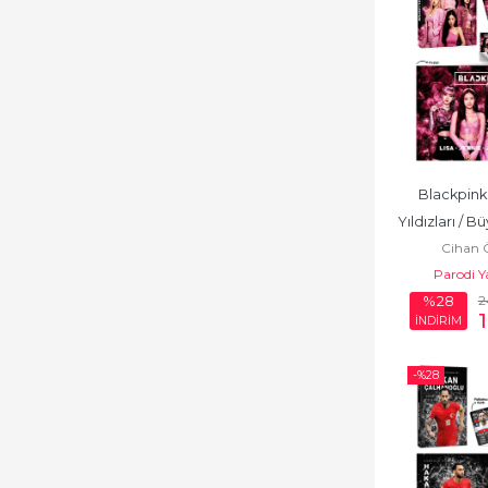
Blackpink 
Yıldızları / B
Cihan 
Blackpink Ka
Parodi Y
2
%28
İNDİRİM
-%
28