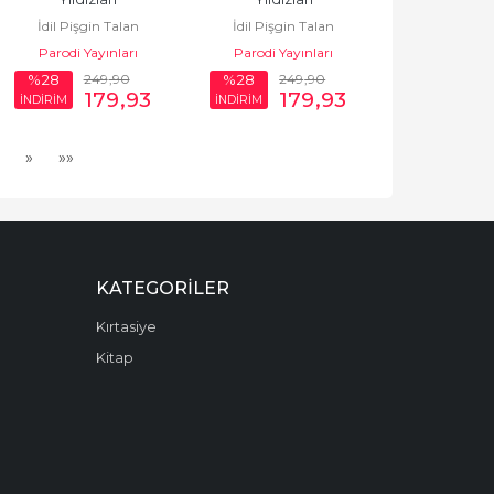
İdil Pişgin Talan
İdil Pişgin Talan
Parodi Yayınları
Parodi Yayınları
249
,90
249
,90
%28
%28
179
,93
179
,93
İNDİRİM
İNDİRİM
»
»»
KATEGORILER
Kırtasiye
Kitap