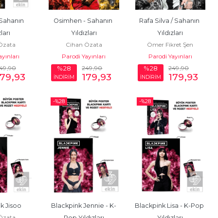
 Sahanın 
Osimhen - Sahanın 
Rafa Silva / Sahanın 
zları
Yıldızları
Yıldızları
Özata
Cihan Özata
Ömer Fikret Şen
ayınları
Parodi Yayınları
Parodi Yayınları
49
,90
249
,90
249
,90
%28
%28
179
,93
179
,93
179
,93
İNDİRİM
İNDİRİM
-%
28
-%
28
k Jisoo
Blackpink Jennie - K-
Blackpink Lisa - K-Pop 
Özata
Pop Yıldızları
Yıldızları