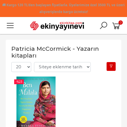
🚚
Kargo 120 TL'den başlayan fiyatlarla. Üyelerimize özel 3500 TL ve üzeri
alışverişlerde kargo ücretsiz!
0
Patricia McCormick - Yazarın
kitapları
-%
23