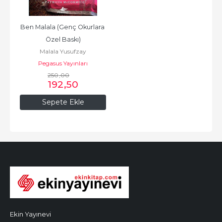
Ben Malala (Genç Okurlara 
Özel Baskı)
Malala Yusufzay
Pegasus Yayınları
250
,00
192
,50
Sepete Ekle
Ekin Yayınevi