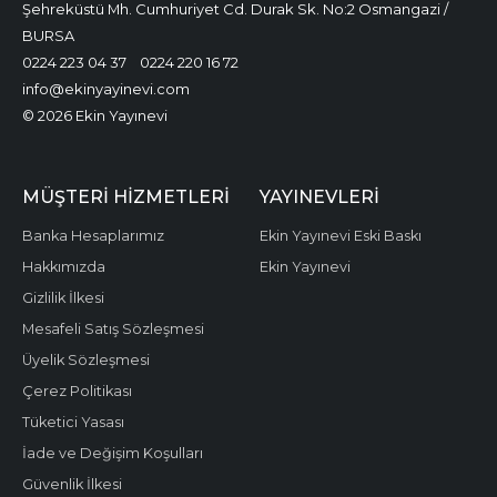
Şehreküstü Mh. Cumhuriyet Cd. Durak Sk. No:2 Osmangazi /
BURSA
0224 223 04 37
0224 220 16 72
info@ekinyayinevi.com
© 2026 Ekin Yayınevi
MÜŞTERI HIZMETLERI
YAYINEVLERI
Banka Hesaplarımız
Ekin Yayınevi Eski Baskı
Hakkımızda
Ekin Yayınevi
Gizlilik İlkesi
Mesafeli Satış Sözleşmesi
Üyelik Sözleşmesi
Çerez Politikası
Tüketici Yasası
İade ve Değişim Koşulları
Güvenlik İlkesi