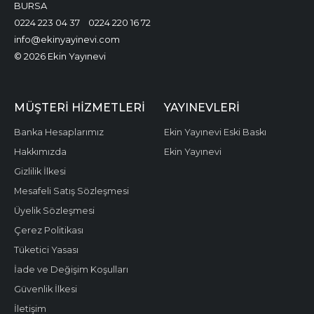
BURSA
0224 223 04 37
0224 220 16 72
info@ekinyayinevi.com
© 2026 Ekin Yayınevi
MÜŞTERI HIZMETLERI
YAYINEVLERI
Banka Hesaplarımız
Ekin Yayınevi Eski Baskı
Hakkımızda
Ekin Yayınevi
Gizlilik İlkesi
Mesafeli Satış Sözleşmesi
Üyelik Sözleşmesi
Çerez Politikası
Tüketici Yasası
İade ve Değişim Koşulları
Güvenlik İlkesi
İletişim