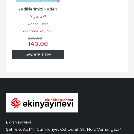
Yediklerimizi Neden 
Yiyoruz?
Rachel Herz
Yakamoz Yayınevi
200
,00
140
,00
Sepete Ekle
Ekin Yayınevi
Şehreküstü Mh. Cumhuriyet Cd. Durak Sk. No:2 Osmangazi /