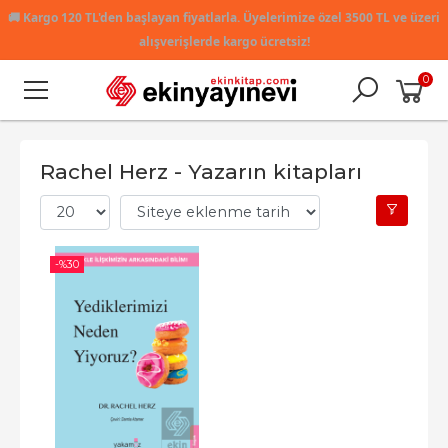
🚚
Kargo 120 TL'den başlayan fiyatlarla. Üyelerimize özel 3500 TL ve üzeri
alışverişlerde kargo ücretsiz!
0
Rachel Herz - Yazarın kitapları
-%
30