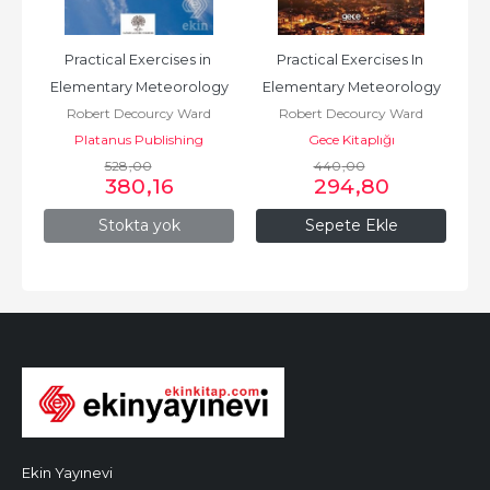
Practical Exercises in 
Practical Exercises In 
Elementary Meteorology
Elementary Meteorology
Robert Decourcy Ward
Robert Decourcy Ward
Platanus Publishing
Gece Kitaplığı
528
,00
440
,00
380
,16
294
,80
Stokta yok
Sepete Ekle
Ekin Yayınevi