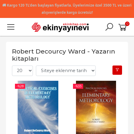
🚚
Kargo 120 TL'den başlayan fiyatlarla. Üyelerimize özel 3500 TL ve üzeri
alışverişlerde kargo ücretsiz!
0
Robert Decourcy Ward - Yazarın
kitapları
-%
28
-%
33