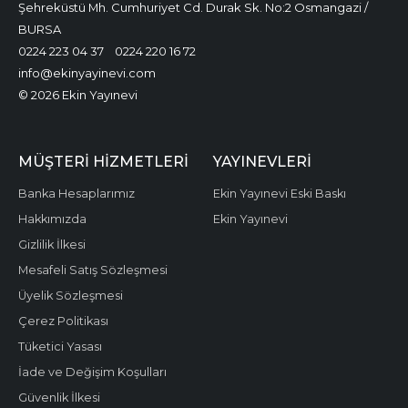
Şehreküstü Mh. Cumhuriyet Cd. Durak Sk. No:2 Osmangazi /
BURSA
0224 223 04 37
0224 220 16 72
info@ekinyayinevi.com
© 2026 Ekin Yayınevi
MÜŞTERI HIZMETLERI
YAYINEVLERI
Banka Hesaplarımız
Ekin Yayınevi Eski Baskı
Hakkımızda
Ekin Yayınevi
Gizlilik İlkesi
Mesafeli Satış Sözleşmesi
Üyelik Sözleşmesi
Çerez Politikası
Tüketici Yasası
İade ve Değişim Koşulları
Güvenlik İlkesi