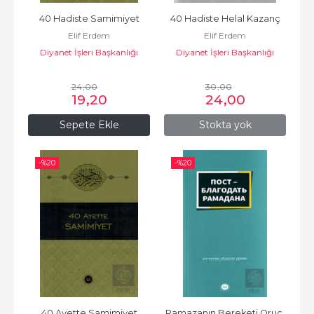
40 Hadiste Samimiyet
40 Hadiste Helal Kazanç
Elif Erdem
Elif Erdem
Diyanet İşleri Başkanlığı
Diyanet İşleri Başkanlığı
24
,00
30
,00
19
,20
24
,00
Sepete Ekle
Stokta yok
-%
20
-%
20
40 Ayette Samimiyet
Ramazanın Bereketi Oruç 