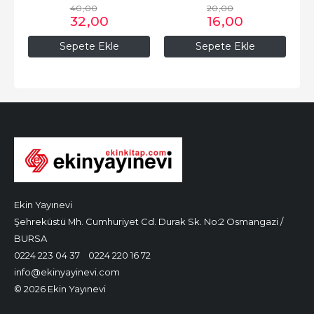
40
,00
20
,00
32
,00
16
,00
Sepete Ekle
Sepete Ekle
Ekin Yayınevi
Şehreküstü Mh. Cumhuriyet Cd. Durak Sk. No:2 Osmangazi /
BURSA
0224 223 04 37
0224 220 16 72
info@ekinyayinevi.com
© 2026 Ekin Yayınevi