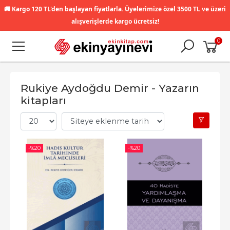
🚚
Kargo 120 TL'den başlayan fiyatlarla. Üyelerimize özel 3500 TL ve üzeri
alışverişlerde kargo ücretsiz!
0
Rukiye Aydoğdu Demir - Yazarın
kitapları
-%
20
-%
20