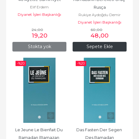
Elif Erdem
Rusça
Diyanet İşleri Başkanlığı
Rukiye Aydoğdu Demir
Diyanet İşleri Başkanlığı
24
,00
60
,00
19
,20
48
,00
Stokta yok
Sepete Ekle
-%
20
-%
20
Le Jeune Le Bienfait Du 
Das Fasten Der Segen 
Ramadan (Ramazan 
Des Ramadan