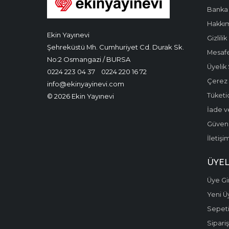
Banka 
Hakkı
Ekin Yayınevi
Gizlilik
Şehreküstü Mh. Cumhuriyet Cd. Durak Sk.
Mesafe
No:2 Osmangazi / BURSA
Üyelik
0224 223 04 37
0224 220 16 72
Çerez P
info@ekinyayinevi.com
Tüketic
© 2026 Ekin Yayınevi
İade v
Güvenli
İletişi
ÜYEL
Üye Gir
Yeni Ü
Sepet
Sipariş