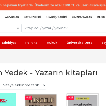
 başlayan fiyatlarla. Üyelerimize özel 3500 TL ve üzeri alışverişle
YAZARLAR
YAYINEVLERI
SIPARIŞ TAKIBI
KAMPANYALAR
BLOG
Edebiyat
Politika
Hukuk
Üniversite Ders
Ya
 Yedek - Yazarın kitapları
-%
21
-%
21