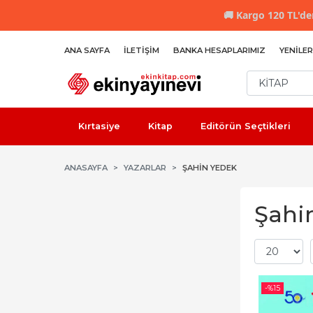
🚚
Kargo 120 TL'den
ANA SAYFA
İLETIŞIM
BANKA HESAPLARIMIZ
YENILER
Kırtasiye
Kitap
Editörün Seçtikleri
ANASAYFA
YAZARLAR
ŞAHIN YEDEK
Şahin
-%
15