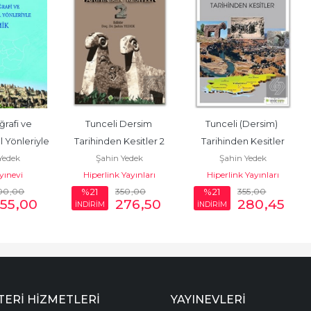
ğrafi ve 
Tunceli Dersim 
Tunceli (Dersim) 
 Yönleriyle 
Tarihinden Kesitler 2
Tarihinden Kesitler
Yedek
Şahin Yedek
Şahin Yedek
ahin Yedek
yınevi
Hiperlink Yayınları
Hiperlink Yayınları
00
,00
350
,00
355
,00
%21
%21
55
,00
276
,50
280
,45
İNDİRİM
İNDİRİM
ERI HIZMETLERI
YAYINEVLERI