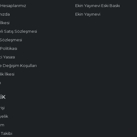
Hesaplarımız
Ekin Yayınevi Eski Baskı
mızda
Ekin Yayınevi
 İlkesi
li Satış Sözleşmesi
 Sözleşmesi
olitikası
i Yasası
e Değişim Koşulları
k İlkesi
m
IK
işi
yelik
im
 Takibi