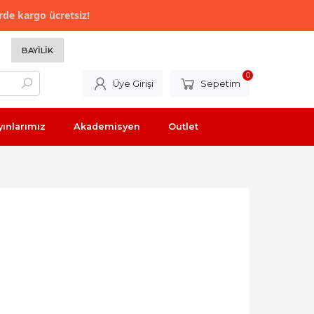
rde kargo ücretsiz!
BAYILIK
0
Üye Girişi
Sepetim
yınlarımız
Akademisyen
Outlet