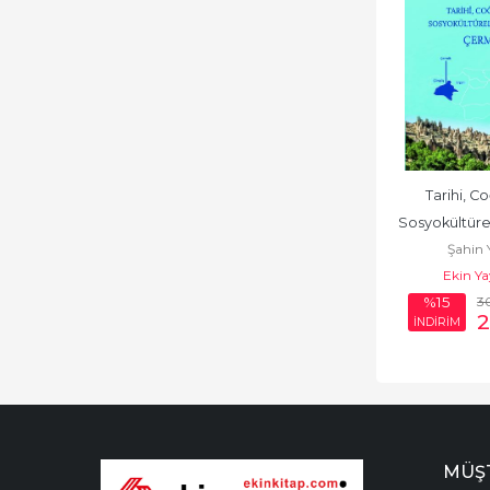
Tarihi, Co
Sosyokültürel
Şahin 
Çermik / Ş
Ekin Ya
3
%15
2
İNDİRİM
MÜŞT