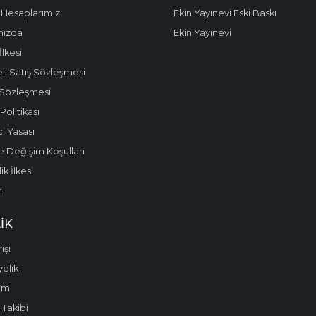
Hesaplarımız
Ekin Yayınevi Eski Baskı
mızda
Ekin Yayınevi
 İlkesi
li Satış Sözleşmesi
 Sözleşmesi
olitikası
i Yasası
e Değişim Koşulları
k İlkesi
m
IK
işi
yelik
im
 Takibi