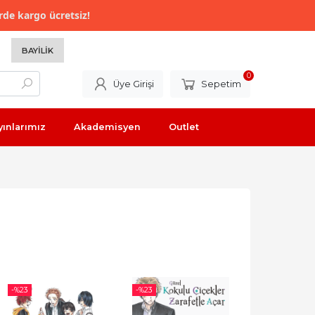
rde kargo ücretsiz!
BAYILIK
0
Üye Girişi
Sepetim
yınlarımız
Akademisyen
Outlet
-%
23
-%
23