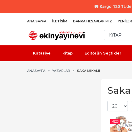
🚚
Kargo 120 TL'den
ANA SAYFA
İLETIŞIM
BANKA HESAPLARIMIZ
YENILER
Kırtasiye
Kitap
Editörün Seçtikleri
ANASAYFA
YAZARLAR
SAKA MIKAMI
Saka 
-%
23