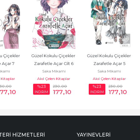
 Çiçekler 
Güzel Kokulu Çiçekler 
Güzel Kokulu Çiçekler 
e Açar 7
Zarafetle Açar Cilt 6
Zarafetle Açar 5
ikami
Saka Mikami
Saka Mikami
 Kitaplar
Akıl Çelen Kitaplar
Akıl Çelen Kitaplar
30
,00
230
,00
230
,00
%23
%23
177
,10
177
,10
177
,10
İNDİRİM
İNDİRİM
ERI HIZMETLERI
YAYINEVLERI