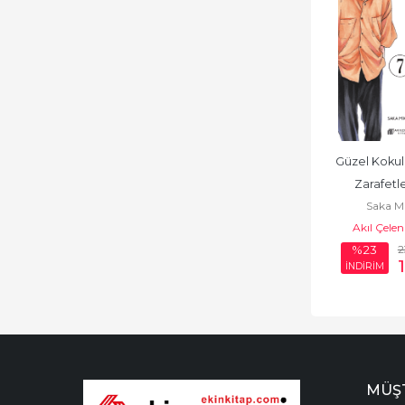
Güzel Kokulu
Zarafetl
Saka M
Akıl Çelen
2
%23
İNDİRİM
MÜŞT