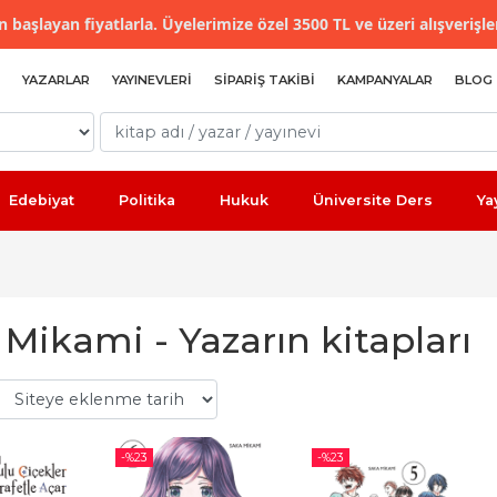
 başlayan fiyatlarla. Üyelerimize özel 3500 TL ve üzeri alışverişle
YAZARLAR
YAYINEVLERI
SIPARIŞ TAKIBI
KAMPANYALAR
BLOG
Edebiyat
Politika
Hukuk
Üniversite Ders
Ya
Mikami - Yazarın kitapları
-%
23
-%
23