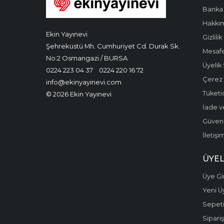
Banka 
Hakkı
Ekin Yayınevi
Gizlilik
Şehreküstü Mh. Cumhuriyet Cd. Durak Sk.
Mesafe
No:2 Osmangazi / BURSA
Üyelik
0224 223 04 37
0224 220 16 72
Çerez P
info@ekinyayinevi.com
Tüketic
© 2026 Ekin Yayınevi
İade v
Güvenli
İletişi
ÜYEL
Üye Gir
Yeni Ü
Sepet
Sipariş