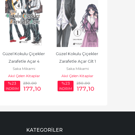
Güzel Kokulu Çiçekler 
Güzel Kokulu Çiçekler 
Zarafetle Açar 4
Zarafetle Açar Cilt 1
Saka Mikami
Saka Mikami
Akıl Çelen Kitaplar
Akıl Çelen Kitaplar
230
,00
230
,00
%23
%23
177
,10
177
,10
İNDİRİM
İNDİRİM
KATEGORILER