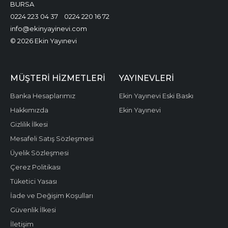
BURSA
0224 223 04 37
0224 220 16 72
info@ekinyayinevi.com
© 2026 Ekin Yayınevi
MÜŞTERI HIZMETLERI
YAYINEVLERI
Banka Hesaplarımız
Ekin Yayınevi Eski Baskı
Hakkımızda
Ekin Yayınevi
Gizlilik İlkesi
Mesafeli Satış Sözleşmesi
Üyelik Sözleşmesi
Çerez Politikası
Tüketici Yasası
İade ve Değişim Koşulları
Güvenlik İlkesi
İletişim