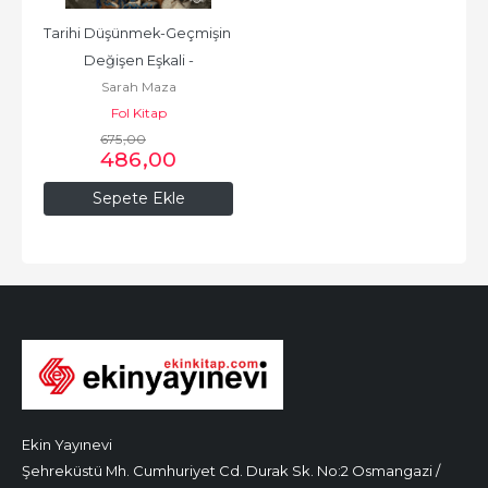
Tarihi Düşünmek-Geçmişin 
Değişen Eşkali -
Sarah Maza
Fol Kitap
675
,00
486
,00
Sepete Ekle
Ekin Yayınevi
Şehreküstü Mh. Cumhuriyet Cd. Durak Sk. No:2 Osmangazi /