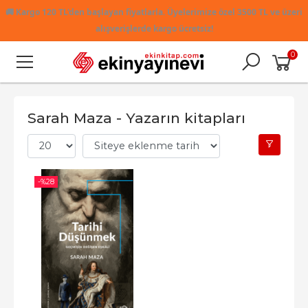
🚚
Kargo 120 TL'den başlayan fiyatlarla. Üyelerimize özel 3500 TL ve üzeri
alışverişlerde kargo ücretsiz!
0
Sarah Maza - Yazarın kitapları
-%
28