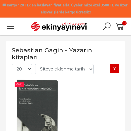
🚚
Kargo 120 TL'den başlayan fiyatlarla. Üyelerimize özel 3500 TL ve üzeri
alışverişlerde kargo ücretsiz!
0
Sebastian Gagin - Yazarın
kitapları
-%
13