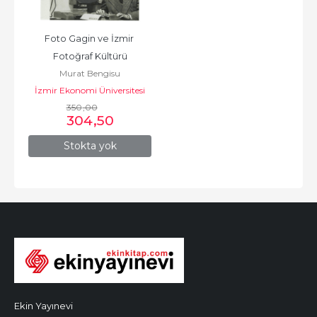
Foto Gagin ve İzmir 
Fotoğraf Kültürü
Murat Bengisu
İzmir Ekonomi Üniversitesi
350
Yayınları
,00
304
,50
Stokta yok
Ekin Yayınevi