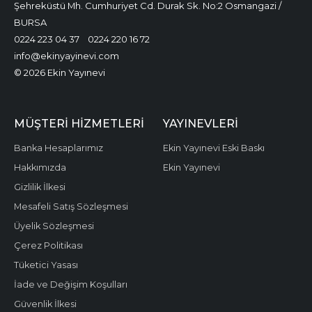
Şehreküstü Mh. Cumhuriyet Cd. Durak Sk. No:2 Osmangazi /
BURSA
0224 223 04 37
0224 220 16 72
info@ekinyayinevi.com
© 2026 Ekin Yayınevi
MÜŞTERI HIZMETLERI
YAYINEVLERI
Banka Hesaplarımız
Ekin Yayınevi Eski Baskı
Hakkımızda
Ekin Yayınevi
Gizlilik İlkesi
Mesafeli Satış Sözleşmesi
Üyelik Sözleşmesi
Çerez Politikası
Tüketici Yasası
İade ve Değişim Koşulları
Güvenlik İlkesi