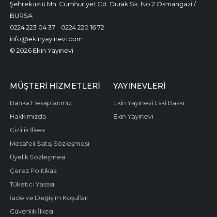
Şehreküstü Mh. Cumhuriyet Cd. Durak Sk. No:2 Osmangazi /
BURSA
0224 223 04 37
0224 220 16 72
info@ekinyayinevi.com
© 2026 Ekin Yayınevi
MÜŞTERI HIZMETLERI
YAYINEVLERI
Banka Hesaplarımız
Ekin Yayınevi Eski Baskı
Hakkımızda
Ekin Yayınevi
Gizlilik İlkesi
Mesafeli Satış Sözleşmesi
Üyelik Sözleşmesi
Çerez Politikası
Tüketici Yasası
İade ve Değişim Koşulları
Güvenlik İlkesi