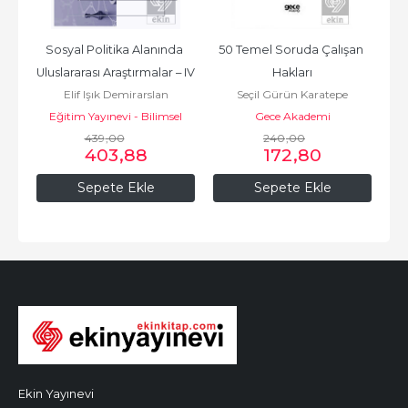
Sosyal Politika Alanında 
50 Temel Soruda Çalışan 
Uluslararası Araştırmalar – IV
Hakları
Elif Işık Demirarslan
Seçil Gürün Karatepe
Eğitim Yayınevi - Bilimsel
Gece Akademi
439
Eserler
,00
240
,00
403
,88
172
,80
Sepete Ekle
Sepete Ekle
Ekin Yayınevi