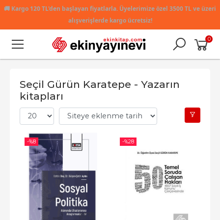
🚚
Kargo 120 TL'den başlayan fiyatlarla. Üyelerimize özel 3500 TL ve üzeri
alışverişlerde kargo ücretsiz!
0
Seçil Gürün Karatepe - Yazarın
kitapları
-%
8
-%
28