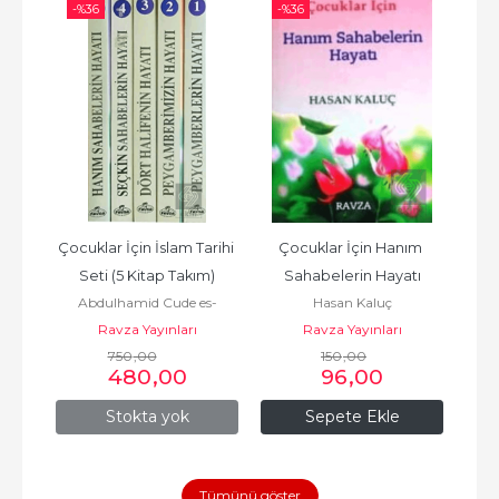
-%
36
-%
36
-%
ayatı
Çocuklar İçin İslam Tarihi 
Çocuklar İçin Hanım 
Seçk
Seti (5 Kitap Takım)
Sahabelerin Hayatı
ı
Abdulhamid Cude es-
Hasan Kaluç
Ravza Yayınları
Sahhar
Ravza Yayınları
750
,00
150
,00
480
,00
96
,00
Stokta yok
Sepete Ekle
Tümünü göster