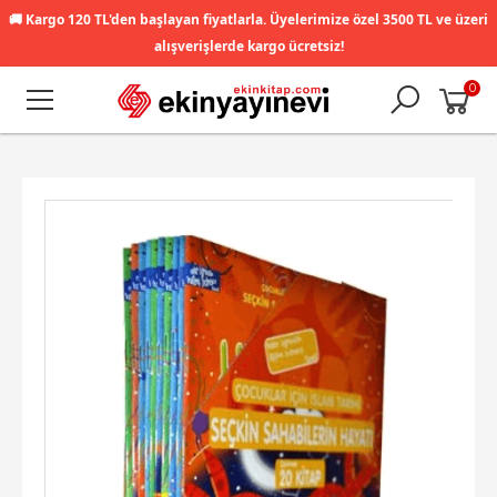
🚚
Kargo 120 TL'den başlayan fiyatlarla. Üyelerimize özel 3500 TL ve üzeri
alışverişlerde kargo ücretsiz!
0