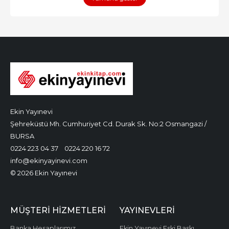
Ekin Yayınevi
Şehreküstü Mh. Cumhuriyet Cd. Durak Sk. No:2 Osmangazi /
BURSA
0224 223 04 37
0224 220 16 72
info@ekinyayinevi.com
© 2026 Ekin Yayınevi
MÜŞTERI HIZMETLERI
YAYINEVLERI
Banka Hesaplarımız
Ekin Yayınevi Eski Baskı