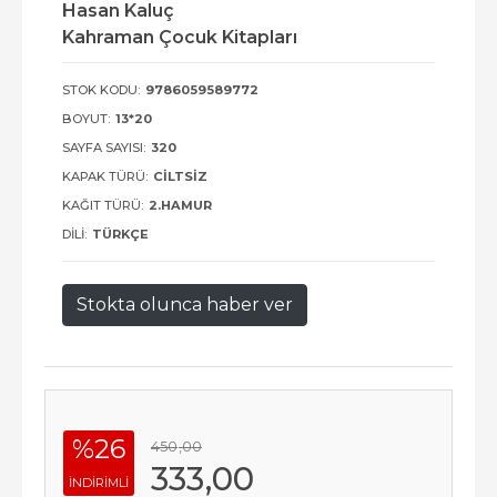
Hasan Kaluç
Kahraman Çocuk Kitapları
STOK KODU:
9786059589772
BOYUT:
13*20
SAYFA SAYISI:
320
KAPAK TÜRÜ:
CILTSIZ
KAĞIT TÜRÜ:
2.HAMUR
DILI:
TÜRKÇE
Stokta olunca haber ver
%26
450
,00
333
,00
INDIRIMLI