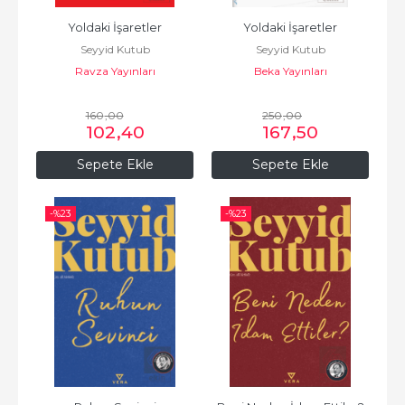
Yoldaki İşaretler
Yoldaki İşaretler
Seyyid Kutub
Seyyid Kutub
Ravza Yayınları
Beka Yayınları
160
,00
250
,00
102
,40
167
,50
Sepete Ekle
Sepete Ekle
-%
23
-%
23