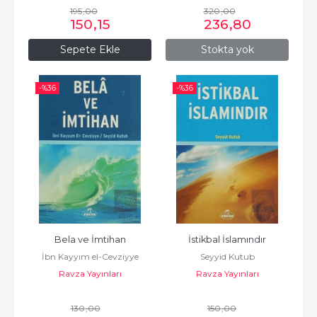
195
,00
320
,00
150
,15
236
,80
Sepete Ekle
Stokta yok
-%
36
-%
36
Bela ve İmtihan
İstikbal İslamındır
İbn Kayyım el-Cevziyye
Seyyid Kutub
Ravza Yayınları
Ravza Yayınları
130
,00
150
,00