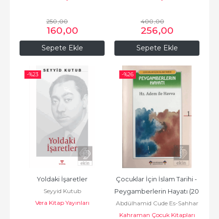
250
,00
400
,00
160
,00
256
,00
Sepete Ekle
Sepete Ekle
-%
23
-%
26
Yoldaki İşaretler
Çocuklar İçin İslam Tarihi - 
Seyyid Kutub
Peygamberlerin Hayatı (20 
Vera Kitap Yayınları
Abdülhamid Cude Es-Sahhar
Kitap)
Kahraman Çocuk Kitapları