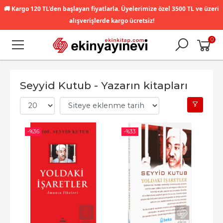
🚚
Kargo 120 TL'den başlayan fiyatlarla. Üyelerimize özel 3500 TL ve üzeri
alışverişlerde kargo ücretsiz!
0
Seyyid Kutub - Yazarın kitapları
-%
36
-%
33