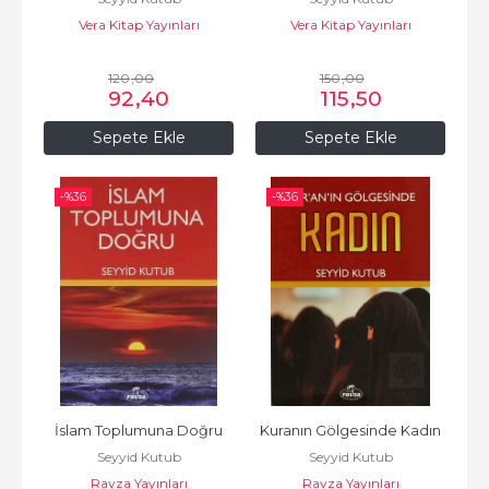
Vera Kitap Yayınları
Vera Kitap Yayınları
120
,00
150
,00
92
,40
115
,50
Sepete Ekle
Sepete Ekle
-%
36
-%
36
İslam Toplumuna Doğru
Kuranın Gölgesinde Kadın
Seyyid Kutub
Seyyid Kutub
Ravza Yayınları
Ravza Yayınları