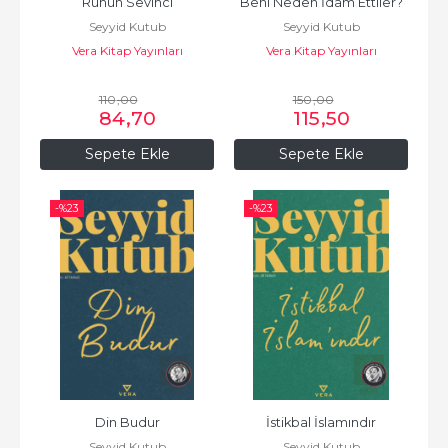
Ruhun Sevinci
Beni Neden İdam Ettiler?
Seyyid Kutub
Seyyid Kutub
Vera Kitap Yayınları
Vera Kitap Yayınları
110
,00
150
,00
84
,70
115
,50
Sepete Ekle
Sepete Ekle
-%
23
-%
23
Din Budur
İstikbal İslamındır
Seyyid Kutub
Seyyid Kutub