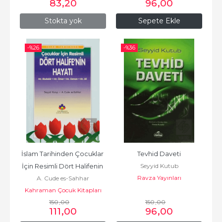
83
,20
96
,00
Stokta yok
Sepete Ekle
-%
26
-%
36
İslam Tarihinden Çocuklar 
Tevhid Daveti
Seyyid Kutub
İçin Resimli Dört Halifenin 
Ravza Yayınları
A. Cude es-Sahhar
Hayatı
Kahraman Çocuk Kitapları
150
,00
150
,00
111
,00
96
,00