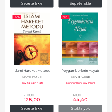
Sepete Ekle
Sepete Ekle
-%
36
-%
26
İslami Hareket Metodu
Peygamberlerin Hayatı
Seyyid Kutub
Seyyid Kutub
Ravza Yayınları
Kahraman Yayınları
200
,00
60
,00
128
,00
44
,40
Sepete Ekle
Stokta yok