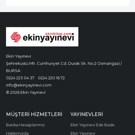
Ekin Yayınevi
Şehreküstü Mh. Cumhuriyet Cd. Durak Sk. No:2 Osmangazi /
BURSA
0224 223 04 37
0224 220 16 72
info@ekinyayinevi.com
© 2026 Ekin Yayınevi
MÜŞTERI HIZMETLERI
YAYINEVLERI
Banka Hesaplarımız
Ekin Yayınevi Eski Baskı
Hakkımızda
Ekin Yayınevi