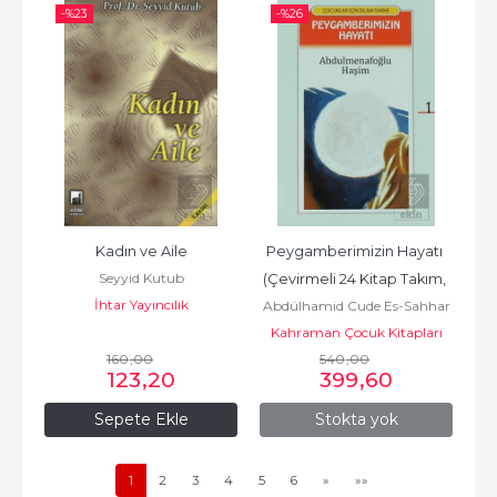
-%
23
-%
26
Kadın ve Aile
Peygamberimizin Hayatı 
Seyyid Kutub
(Çevirmeli 24 Kitap Takım, 
İhtar Yayıncılık
Abdülhamid Cude Es-Sahhar
2. Hamur)
Kahraman Çocuk Kitapları
160
,00
540
,00
123
,20
399
,60
Sepete Ekle
Stokta yok
1
2
3
4
5
6
»
»»