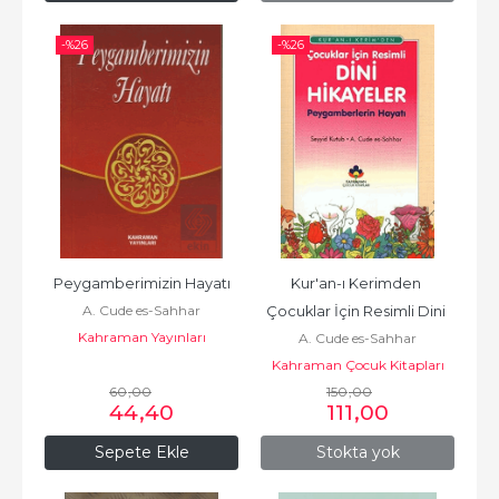
-%
26
-%
26
Peygamberimizin Hayatı
Kur'an-ı Kerimden 
A. Cude es-Sahhar
Çocuklar İçin Resimli Dini 
Kahraman Yayınları
A. Cude es-Sahhar
Hikayeler
Kahraman Çocuk Kitapları
60
,00
150
,00
44
,40
111
,00
Sepete Ekle
Stokta yok