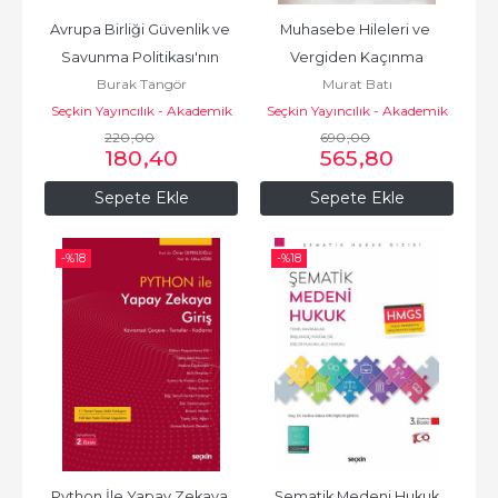
Avrupa Birliği Güvenlik ve 
Muhasebe Hileleri ve 
Savunma Politikası'nın 
Vergiden Kaçınma
Burak Tangör
Murat Batı
Gelişimi
Seçkin Yayıncılık - Akademik
Seçkin Yayıncılık - Akademik
220
,00
690
,00
180
,40
565
,80
Sepete Ekle
Sepete Ekle
-%
18
-%
18
Python İle Yapay Zekaya 
Şematik Medeni Hukuk