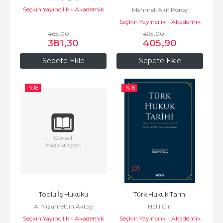
Seçkin Yayıncılık - Akademik
Mehmet Akif Poroy
Seçkin Yayıncılık - Akademik
465
,00
495
,00
381
,30
405
,90
Sepete Ekle
Sepete Ekle
-%
18
-%
18
Toplu İş Hukuku
Türk Hukuk Tarihi
A. Nizamettin Aktay
Halil Cin
Seçkin Yayıncılık - Akademik
Seçkin Yayıncılık - Akademik