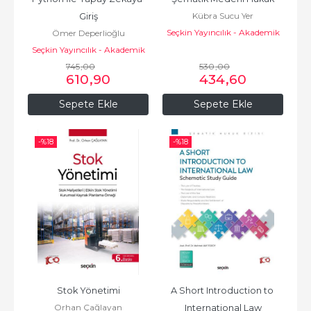
Kübra Sucu Yer
Giriş
Seçkin Yayıncılık - Akademik
Ömer Deperlioğlu
Seçkin Yayıncılık - Akademik
745
,00
530
,00
610
,90
434
,60
Sepete Ekle
Sepete Ekle
-%
18
-%
18
Stok Yönetimi
A Short Introduction to 
Orhan Çağlayan
International Law