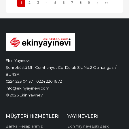
1
2
3
4
5
6
7
8
9
»
»»
Ekin Yayınevi
Şehreküstü Mh. Cumhuriyet Cd. Durak Sk. No:2 Osmangazi /
BURSA
0224 223 04 37
0224 220 16 72
info@ekinyayinevi.com
© 2026 Ekin Yayınevi
MÜŞTERI HIZMETLERI
YAYINEVLERI
Banka Hesaplarımız
Ekin Yayınevi Eski Baskı