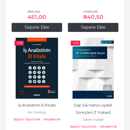
550
,00
1.025
,00
451
,00
840
,50
Sepete Ekle
Sepete Ekle
-%
18
-%
18
İş Analistinin El Kitabı
Sap S/4 Hana Lojistik 
Ali Gürbüz
Süreçleri (T.Yüksel)
Seçkin Yayıncılık - Akademik
Taner Yüksel
Seçkin Yayıncılık - Akademik