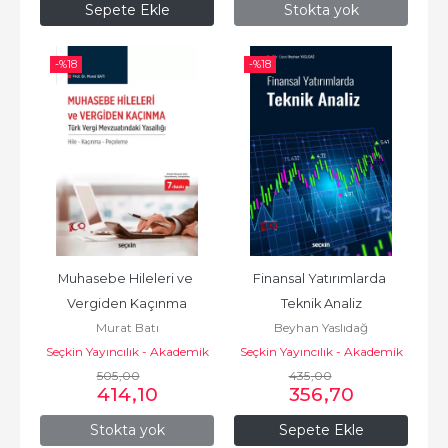
Sepete Ekle
Stokta yok
-%
18
-%
18
Muhasebe Hileleri ve 
Finansal Yatırımlarda 
Vergiden Kaçınma
Teknik Analiz
Murat Batı
Beyhan Yaslıdağ
Seçkin Yayıncılık - Akademik
Seçkin Yayıncılık - Akademik
505
,00
435
,00
414
,10
356
,70
Stokta yok
Sepete Ekle