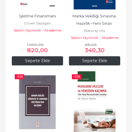
İşletme Finansmanı
Marka Vekilliği Sınavına 
Güven Sayılgan
Hazırlık –Yeni Sınav 
Seçkin Yayıncılık - Akademik
Baturay Ulu
Sistemine Uygun
Seçkin Yayıncılık - Akademik
1.000
,00
415
,00
820
,00
340
,30
Sepete Ekle
Sepete Ekle
-%
18
-%
18