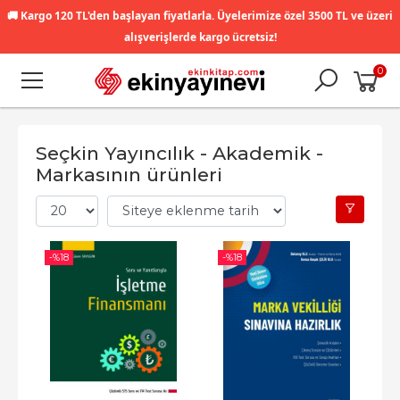
🚚
Kargo 120 TL'den başlayan fiyatlarla. Üyelerimize özel 3500 TL ve üzeri
alışverişlerde kargo ücretsiz!
0
Seçkin Yayıncılık - Akademik -
Markasının ürünleri
-%
18
-%
18