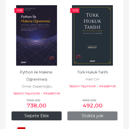
-%
18
-%
18
Python ile Makine 
Türk Hukuk Tarihi
Halil Cin
Öğrenmesi
Seçkin Yayıncılık - Akademik
Ömer Deperlioğlu
Seçkin Yayıncılık - Akademik
900
,00
600
,00
738
,00
492
,00
Sepete Ekle
Stokta yok