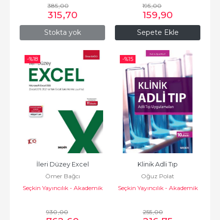
385
,00
195
,00
315
,70
159
,90
Stokta yok
Sepete Ekle
-%
18
-%
15
İleri Düzey Excel
Klinik Adli Tıp
Ömer Bağcı
Oğuz Polat
Seçkin Yayıncılık - Akademik
Seçkin Yayıncılık - Akademik
930
,00
255
,00